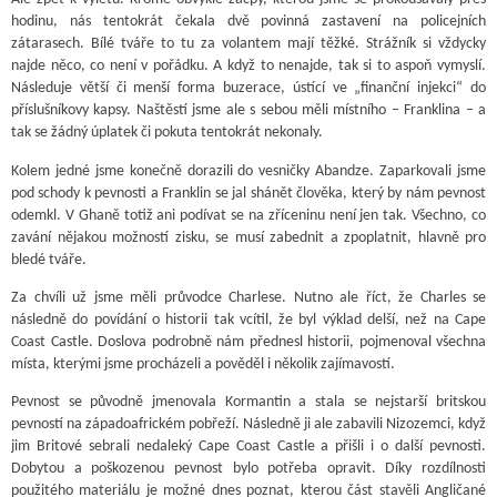
hodinu, nás tentokrát čekala dvě povinná zastavení na policejních
zátarasech. Bílé tváře to tu za volantem mají těžké. Strážník si vždycky
najde něco, co není v pořádku. A když to nenajde, tak si to aspoň vymyslí.
Následuje větší či menší forma buzerace, ústící ve „finanční injekci“ do
příslušníkovy kapsy. Naštěstí jsme ale s sebou měli místního – Franklina – a
tak se žádný úplatek či pokuta tentokrát nekonaly.
Kolem jedné jsme konečně dorazili do vesničky Abandze. Zaparkovali jsme
pod schody k pevnosti a Franklin se jal shánět člověka, který by nám pevnost
odemkl. V Ghaně totiž ani podívat se na zříceninu není jen tak. Všechno, co
zavání nějakou možností zisku, se musí zabednit a zpoplatnit, hlavně pro
bledé tváře.
Za chvíli už jsme měli průvodce Charlese. Nutno ale říct, že Charles se
následně do povídání o historii tak vcítil, že byl výklad delší, než na Cape
Coast Castle. Doslova podrobně nám přednesl historii, pojmenoval všechna
místa, kterými jsme procházeli a pověděl i několik zajímavostí.
Pevnost se původně jmenovala Kormantin a stala se nejstarší britskou
pevností na západoafrickém pobřeží. Následně ji ale zabavili Nizozemci, když
jim Britové sebrali nedaleký Cape Coast Castle a přišli i o další pevnosti.
Dobytou a poškozenou pevnost bylo potřeba opravit. Díky rozdílnosti
použitého materiálu je možné dnes poznat, kterou část stavěli Angličané