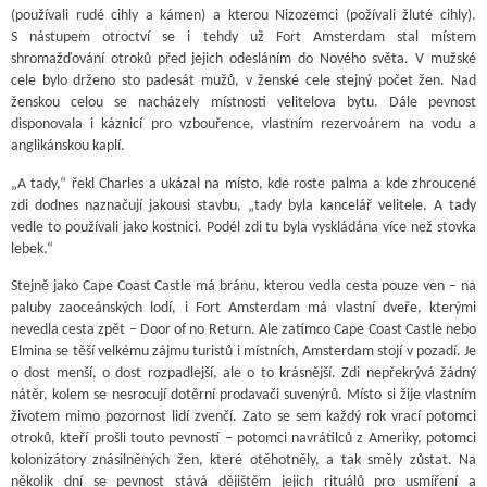
(používali rudé cihly a kámen) a kterou Nizozemci (požívali žluté cihly).
S nástupem otroctví se i tehdy už Fort Amsterdam stal místem
shromažďování otroků před jejich odesláním do Nového světa. V mužské
cele bylo drženo sto padesát mužů, v ženské cele stejný počet žen. Nad
ženskou celou se nacházely místnosti velitelova bytu. Dále pevnost
disponovala i káznicí pro vzbouřence, vlastním rezervoárem na vodu a
anglikánskou kaplí.
„A tady,“ řekl Charles a ukázal na místo, kde roste palma a kde zhroucené
zdi dodnes naznačují jakousi stavbu, „tady byla kancelář velitele. A tady
vedle to používali jako kostnici. Podél zdi tu byla vyskládána více než stovka
lebek.“
Stejně jako Cape Coast Castle má bránu, kterou vedla cesta pouze ven – na
paluby zaoceánských lodí, i Fort Amsterdam má vlastní dveře, kterými
nevedla cesta zpět – Door of no Return. Ale zatímco Cape Coast Castle nebo
Elmina se těší velkému zájmu turistů i místních, Amsterdam stojí v pozadí. Je
o dost menší, o dost rozpadlejší, ale o to krásnější. Zdi nepřekrývá žádný
nátěr, kolem se nesrocují dotěrní prodavači suvenýrů. Místo si žije vlastním
životem mimo pozornost lidí zvenčí. Zato se sem každý rok vrací potomci
otroků, kteří prošli touto pevností – potomci navrátilců z Ameriky, potomci
kolonizátory znásilněných žen, které otěhotněly, a tak směly zůstat. Na
několik dní se pevnost stává dějištěm jejich rituálů pro usmíření a