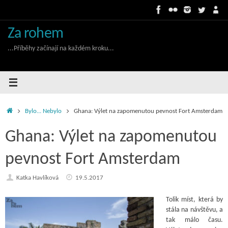
Skip
to
content
Za rohem
...Příběhy začínají na každém kroku...
Home
Bylo... Nebylo
Ghana: Výlet na zapomenutou pevnost Fort Amsterdam
Ghana: Výlet na zapomenutou
pevnost Fort Amsterdam
Katka Havlíková
19.5.2017
Tolik míst, která by
stála na návštěvu, a
tak málo času.