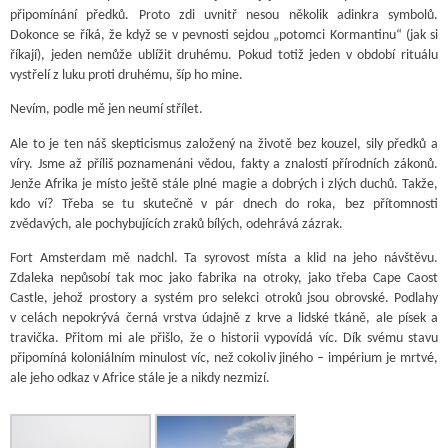
připomínání předků. Proto zdi uvnitř nesou několik adinkra symbolů.
Dokonce se říká, že když se v pevnosti sejdou „potomci Kormantinu“ (jak si
říkají), jeden nemůže ublížit druhému. Pokud totiž jeden v období rituálu
vystřelí z luku proti druhému, šíp ho mine.
Nevím, podle mě jen neumí střílet.
Ale to je ten náš skepticismus založený na životě bez kouzel, sily předků a
víry. Jsme až příliš poznamenáni vědou, fakty a znalostí přírodních zákonů.
Jenže Afrika je místo ještě stále plné magie a dobrých i zlých duchů. Takže,
kdo ví? Třeba se tu skutečně v pár dnech do roka, bez přítomnosti
zvědavých, ale pochybujících zraků bílých, odehrává zázrak.
Fort Amsterdam mě nadchl. Ta syrovost místa a klid na jeho návštěvu.
Zdaleka nepůsobí tak moc jako fabrika na otroky, jako třeba Cape Caost
Castle, jehož prostory a systém pro selekci otroků jsou obrovské. Podlahy
v celách nepokrývá černá vrstva údajně z krve a lidské tkáně, ale písek a
travička. Přitom mi ale přišlo, že o historii vypovídá víc. Dík svému stavu
připomíná koloniálním minulost víc, než cokoliv jiného – impérium je mrtvé,
ale jeho odkaz v Africe stále je a nikdy nezmizí.