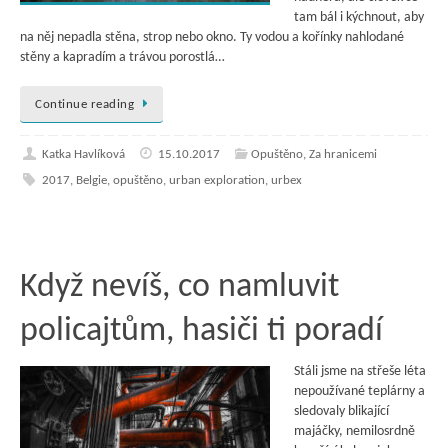
tam bál i kýchnout, aby
na něj nepadla stěna, strop nebo okno. Ty vodou a kořínky nahlodané
stěny a kapradím a trávou porostlá…
Continue reading
Katka Havlíková
15.10.2017
Opuštěno
,
Za hranicemi
2017
,
Belgie
,
opuštěno
,
urban exploration
,
urbex
Když nevíš, co namluvit
policajtům, hasiči ti poradí
Stáli jsme na střeše léta
nepoužívané teplárny a
sledovaly blikající
majáčky, nemilosrdně