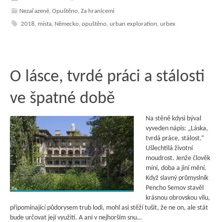
Nezařazené
,
Opuštěno
,
Za hranicemi
2018
,
místa
,
Německo
,
opuštěno
,
urban exploration
,
urbex
O lásce, tvrdé práci a stálosti
ve špatné době
Na stěně kdysi býval
vyveden nápis: „Láska,
tvrdá práce, stálost.“
Ušlechtilá životní
moudrost. Jenže člověk
míní, doba a jiní mění.
Když slavný průmyslník
Pencho Semov stavěl
krásnou obrovskou vilu,
připomínající půdorysem trub lodi, mohl asi stěží tušit, že ne on, ale stát
bude určovat její využití. A ani v nejhorším snu…