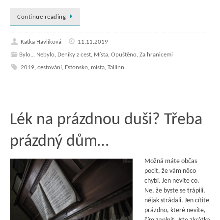
Continue reading
Katka Havlíková
11.11.2019
Bylo... Nebylo
,
Deníky z cest
,
Místa
,
Opuštěno
,
Za hranicemi
2019
,
cestování
,
Estonsko
,
místa
,
Tallinn
Lék na prázdnou duši? Třeba
prázdný dům…
Možná máte občas
pocit, že vám něco
chybí. Jen nevíte co.
Ne, že byste se trápili,
nějak strádali. Jen cítíte
prázdno, které nevíte,