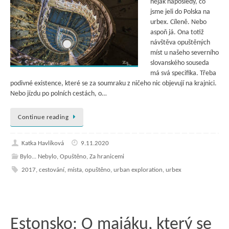
nějak naposledy, co
jsme jeli do Polska na
urbex. Cíleně. Nebo
aspoň já. Ona totiž
návštěva opuštěných
míst u našeho severního
slovanského souseda
má svá specifika. Třeba
podivné existence, které se za soumraku z ničeho nic objevují na krajnici.
Nebo jízdu po polních cestách, o…
Continue reading
Katka Havlíková
9.11.2020
Bylo... Nebylo
,
Opuštěno
,
Za hranicemi
2017
,
cestování
,
místa
,
opuštěno
,
urban exploration
,
urbex
Estonsko: O majáku, který se