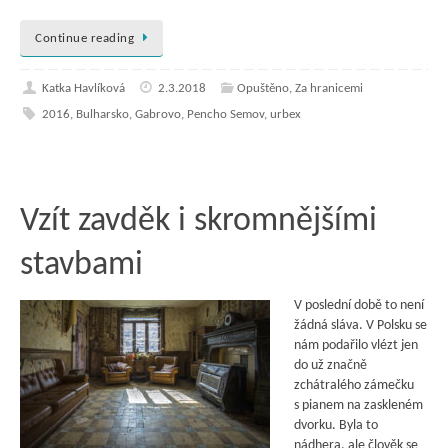
Continue reading
Katka Havlíková
2.3.2018
Opuštěno
,
Za hranicemi
2016
,
Bulharsko
,
Gabrovo
,
Pencho Semov
,
urbex
Vzít zavděk i skromnějšími
stavbami
V poslední době to není
žádná sláva. V Polsku se
nám podařilo vlézt jen
do už značně
zchátralého zámečku
s pianem na zaskleném
dvorku. Byla to
nádhera, ale člověk se