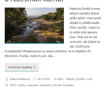
Pokud se člověk zrovna
někam nemůže dostat
pěšky úplně, musí využít
nějaké to přibližovadlo.
Chtě, nechtě. I když ho
to může stát spoustu
času. Tedy ani ne tak
cesta jím, ale čekání na
něj. Chtěli jsme
k vodopádům Phophonyane na severu eSwatini. Je to nějakých 65
kilometrů. Hračka, máte-li auto. Ale…
Continue reading
Katka Havlíková
30.9.2019
Bylo... Nebylo
,
Deníky z cest
2019
,
Afrika
,
cestování
,
eSwatini
,
příroda
,
Svazijsko