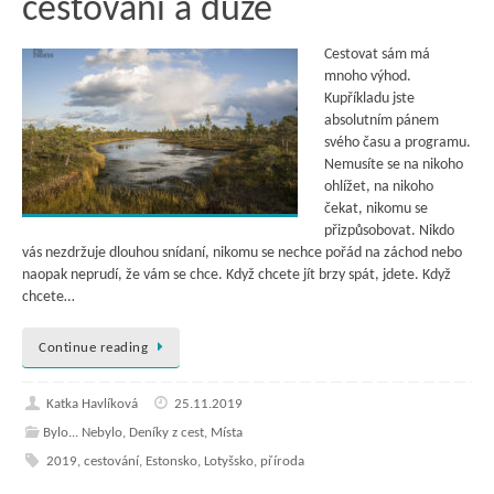
cestování a duze
Cestovat sám má
mnoho výhod.
Kupříkladu jste
absolutním pánem
svého času a programu.
Nemusíte se na nikoho
ohlížet, na nikoho
čekat, nikomu se
přizpůsobovat. Nikdo
vás nezdržuje dlouhou snídaní, nikomu se nechce pořád na záchod nebo
naopak neprudí, že vám se chce. Když chcete jít brzy spát, jdete. Když
chcete…
Continue reading
Katka Havlíková
25.11.2019
Bylo... Nebylo
,
Deníky z cest
,
Místa
2019
,
cestování
,
Estonsko
,
Lotyšsko
,
příroda