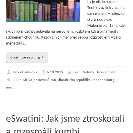
by je nikdo nečekal.
Tenhle zážitek začal na
špinavé ulici v nehezké
čtvrti nedaleko
Mabonengu. Tam, kde
skupinka mužů posedávala na nerovném, rozbitém kdysi ornamenty
zdobeném chodníku. Každý z nich měl před sebou rozprostřený více či
méně zašlý…
Continue reading
Katka Havlíková
6.10.2019
Bylo... Nebylo
,
Deníky z cest
2019
,
Afrika
,
cestování
,
JAR
,
Jihoafrická republika
,
Johannesburg
,
místa
eSwatini: Jak jsme ztroskotali
a rozesmáli kumbi