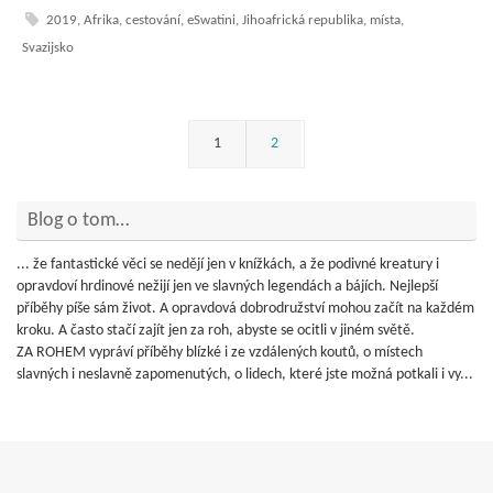
2019
,
Afrika
,
cestování
,
eSwatini
,
Jihoafrická republika
,
místa
,
Svazijsko
1
2
Blog o tom…
... že fantastické věci se nedějí jen v knížkách, a že podivné kreatury i
opravdoví hrdinové nežijí jen ve slavných legendách a bájích. Nejlepší
příběhy píše sám život. A opravdová dobrodružství mohou začít na každém
kroku. A často stačí zajít jen za roh, abyste se ocitli v jiném světě.
ZA ROHEM vypráví příběhy blízké i ze vzdálených koutů, o místech
slavných i neslavně zapomenutých, o lidech, které jste možná potkali i vy...