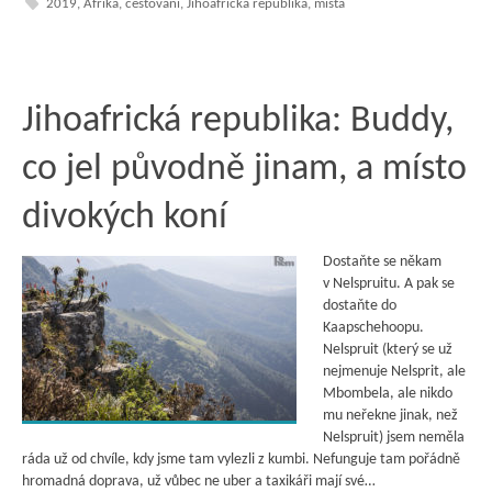
2019
,
Afrika
,
cestování
,
Jihoafrická republika
,
místa
Jihoafrická republika: Buddy,
co jel původně jinam, a místo
divokých koní
Dostaňte se někam
v Nelspruitu. A pak se
dostaňte do
Kaapschehoopu.
Nelspruit (který se už
nejmenuje Nelsprit, ale
Mbombela, ale nikdo
mu neřekne jinak, než
Nelspruit) jsem neměla
ráda už od chvíle, kdy jsme tam vylezli z kumbi. Nefunguje tam pořádně
hromadná doprava, už vůbec ne uber a taxikáři mají své…