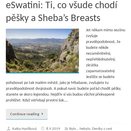
eSwatini: Ti, co všude chodí
pěšky a Sheba’s Breasts
Jet někam mimo sezónu
zvyšuje
pravděpodobnost, že
budete někde
nezaměnitelný,
nepřehlédnutelný,
zkrátka
zapamatovatelný.
Jestliže se budete
pohybovat po tak malém městě, jako je Mbabane, zvyšujete tu
pravděpodobnost dvojnásob. A pokud navíc budete pořád chodit pěšky,
stanete se skoro legendou. Nejdřív si vás budou všichni překvapeně
prohlížet. Když vstřebají prvotní šok,…
Continue reading
Katka Havlíková
8.9.2019
Bylo... Nebylo
,
Deníky z cest