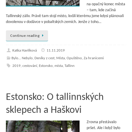
na opačný konec města
– tam, kde začíná
Tallinnský záliv. Právě tam stojí místo, kvůli kterému jsme kdysi plánovali
dovolenou v dodávce v pobaltských zemích. Jenže z toho…
Continue reading
Katka Havlíková
11.11.2019
Bylo... Nebylo
,
Deníky z cest
,
Místa
,
Opuštěno
,
Za hranicemi
2019
,
cestování
,
Estonsko
,
místa
,
Tallinn
Estonsko: O tallinnských
sklepech a Haškovi
Zrovna přestávalo
pršet. Ale i když bylo