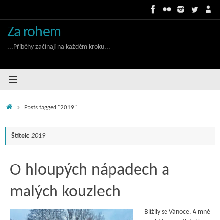
Skip
to
content
Za rohem
...Příběhy začínají na každém kroku...
Home
Posts tagged "2019"
Štítek:
2019
O hloupých nápadech a
malých kouzlech
Blížily se Vánoce. A mně