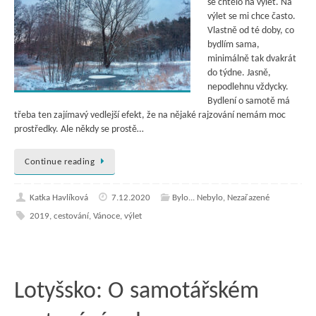
se chtělo na výlet. Na
výlet se mi chce často.
Vlastně od té doby, co
bydlím sama,
minimálně tak dvakrát
do týdne. Jasně,
nepodlehnu vždycky.
Bydlení o samotě má
třeba ten zajímavý vedlejší efekt, že na nějaké rajzování nemám moc
prostředky. Ale někdy se prostě…
Continue reading
Katka Havlíková
7.12.2020
Bylo... Nebylo
,
Nezařazené
2019
,
cestování
,
Vánoce
,
výlet
Lotyšsko: O samotářském