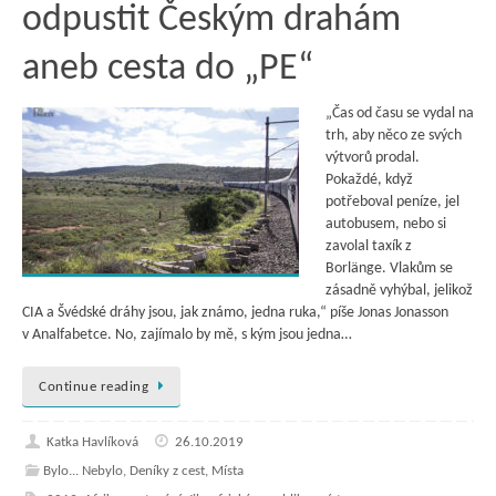
odpustit Českým drahám
aneb cesta do „PE“
„Čas od času se vydal na
trh, aby něco ze svých
výtvorů prodal.
Pokaždé, když
potřeboval peníze, jel
autobusem, nebo si
zavolal taxík z
Borlänge. Vlakům se
zásadně vyhýbal, jelikož
CIA a Švédské dráhy jsou, jak známo, jedna ruka,“ píše Jonas Jonasson
v Analfabetce. No, zajímalo by mě, s kým jsou jedna…
Continue reading
Katka Havlíková
26.10.2019
Bylo... Nebylo
,
Deníky z cest
,
Místa