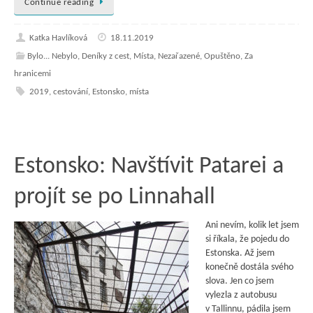
Continue reading
Katka Havlíková
18.11.2019
Bylo... Nebylo
,
Deníky z cest
,
Místa
,
Nezařazené
,
Opuštěno
,
Za
hranicemi
2019
,
cestování
,
Estonsko
,
místa
Estonsko: Navštívit Patarei a
projít se po Linnahall
Ani nevím, kolik let jsem
si říkala, že pojedu do
Estonska. Až jsem
konečně dostála svého
slova. Jen co jsem
vylezla z autobusu
v Tallinnu, pádila jsem