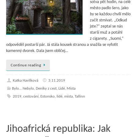
sotva pět hodin, na celé
město padlo šero, jako
by se každou chvílí mělo
začít stmívat. „Odkud
jste?“ zeptal se nás
starší muž a potáhl
z cigarety. „Suomi,“
odpověděl postarší pár. Já stála kousek stranou a snažila se vyfotit
kamenný dvorek. Dala jsem obličej…
Continue reading
Katka Havlíková
3.11.2019
Bylo... Nebylo
,
Deníky z cest
,
Lidé
,
Místa
2019
,
cestování
,
Estonsko
,
lidé
,
místa
,
Tallinn
Jihoafrická republika: Jak