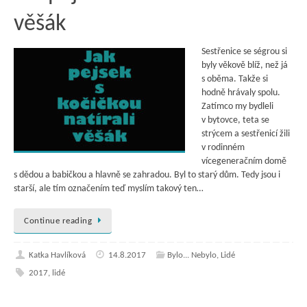
věšák
Sestřenice se ségrou si
byly věkově blíž, než já
s oběma. Takže si
hodně hrávaly spolu.
Zatímco my bydleli
v bytovce, teta se
strýcem a sestřenicí žili
v rodinném
vícegeneračním domě
s dědou a babičkou a hlavně se zahradou. Byl to starý dům. Tedy jsou i
starší, ale tím označením teď myslím takový ten…
Continue reading
Katka Havlíková
14.8.2017
Bylo... Nebylo
,
Lidé
2017
,
lidé