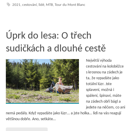
2021
,
cestování
,
lidé
,
MTB
,
Tour du Mont Blanc
Úprk do lesa: O třech
sudičkách a dlouhé cestě
Největší výhoda
cestování na koloběžce
s krosnou na zádech je
ta, že vypadáte jako
totální lúzr. Jste
splavení, možná i
spálení, špinaví, máte
na zádech obří bágl a
jedete na něčem, co ani
nemá pedály. Když vypadáte jako lúzr… a jste holka… lidi na vás reagují
většinou dobře. Ano, setkáte…