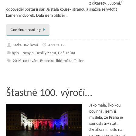
z cigarety. „Suomi,“
odpověděl postarší pár. Já stála kousek stranou a snažila se vyfotit
kamenný dvorek. Dala jsem obličej…
Continue reading
Katka Havlíková
3.11.2019
Bylo... Nebylo
,
Deníky z cest
,
Lidé
,
Místa
2019
,
cestování
,
Estonsko
,
lidé
,
místa
,
Tallinn
Šťastné 100. výročí…
Jako malá, školkou
povinná, jsem si
myslela, že Praha je
samostatný stát.
Zkrátka mi nešlo na
rozum, proč se lidem