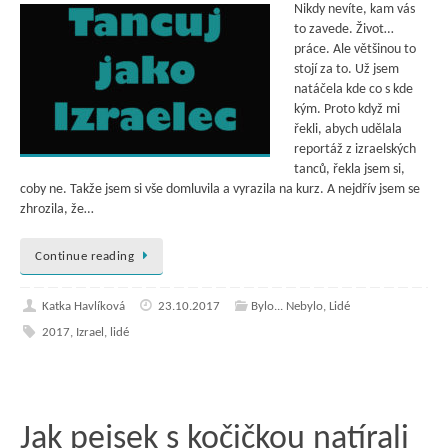
Nikdy nevíte, kam vás
to zavede. Život…
práce. Ale většinou to
stojí za to. Už jsem
natáčela kde co s kde
kým. Proto když mi
řekli, abych udělala
reportáž z izraelských
tanců, řekla jsem si,
coby ne. Takže jsem si vše domluvila a vyrazila na kurz. A nejdřív jsem se
zhrozila, že…
Continue reading
Katka Havlíková
23.10.2017
Bylo... Nebylo
,
Lidé
2017
,
Izrael
,
lidé
Jak pejsek s kočičkou natírali