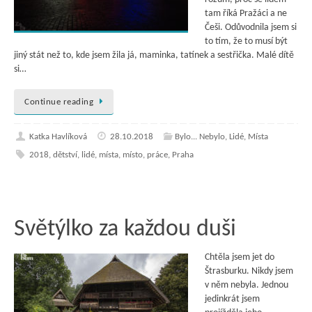
tam říká Pražáci a ne
Češi. Odůvodnila jsem si
to tím, že to musí být
jiný stát než to, kde jsem žila já, maminka, tatínek a sestřička. Malé dítě
si…
Continue reading
Katka Havlíková
28.10.2018
Bylo... Nebylo
,
Lidé
,
Místa
2018
,
dětství
,
lidé
,
místa
,
místo
,
práce
,
Praha
Světýlko za každou duši
Chtěla jsem jet do
Štrasburku. Nikdy jsem
v něm nebyla. Jednou
jedinkrát jsem