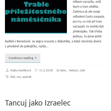
někam vyrazila, aniž
bych o tom věděla.
Zatímco já ale svoje
odhalení často zaspala,
pro ty, co mě při tom
načapali, to mohlo být
překvápko. Tak třeba
jednou, to jsme ještě
bydleli v Benešově, se ségra vracela z diskotéky, a když otevřela dveře
z předsíně do pokojíčku, našla…
Continue reading
Katka Havlíková
11.2.2018
Bylo... Nebylo
,
Lidé
lidé
,
sny
,
spánek
Tancuj jako Izraelec