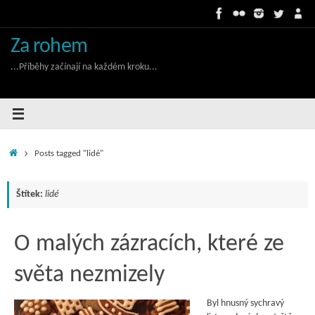
Skip
to
content
Za rohem
...Příběhy začínají na každém kroku...
Home
Posts tagged "lidé"
Štítek:
lidé
O malých zázracích, které ze
světa nezmizely
Byl hnusný sychravý