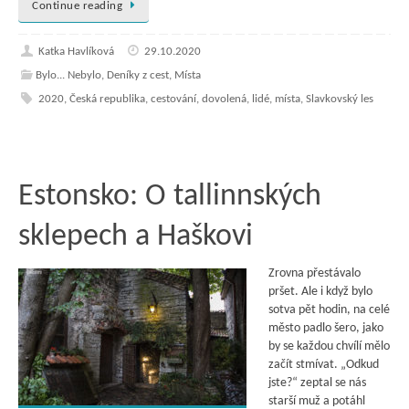
Continue reading
Katka Havlíková
29.10.2020
Bylo... Nebylo
,
Deníky z cest
,
Místa
2020
,
Česká republika
,
cestování
,
dovolená
,
lidé
,
místa
,
Slavkovský les
Estonsko: O tallinnských
sklepech a Haškovi
Zrovna přestávalo
pršet. Ale i když bylo
sotva pět hodin, na celé
město padlo šero, jako
by se každou chvílí mělo
začít stmívat. „Odkud
jste?“ zeptal se nás
starší muž a potáhl