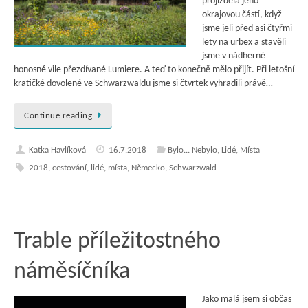
projížděla jeho
okrajovou částí, když
jsme jeli před asi čtyřmi
lety na urbex a stavěli
jsme v nádherné
honosné vile přezdívané Lumiere. A teď to konečně mělo přijít. Při letošní
kratičké dovolené ve Schwarzwaldu jsme si čtvrtek vyhradili právě…
Continue reading
Katka Havlíková
16.7.2018
Bylo... Nebylo
,
Lidé
,
Místa
2018
,
cestování
,
lidé
,
místa
,
Německo
,
Schwarzwald
Trable příležitostného
náměsíčníka
Jako malá jsem si občas