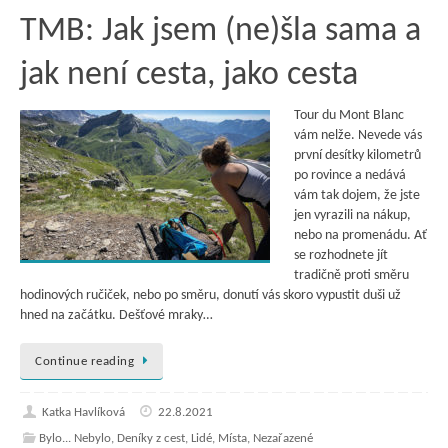
TMB: Jak jsem (ne)šla sama a
jak není cesta, jako cesta
Tour du Mont Blanc
vám nelže. Nevede vás
první desítky kilometrů
po rovince a nedává
vám tak dojem, že jste
jen vyrazili na nákup,
nebo na promenádu. Ať
se rozhodnete jít
tradičně proti směru
hodinových ručiček, nebo po směru, donutí vás skoro vypustit duši už
hned na začátku. Dešťové mraky…
Continue reading
Katka Havlíková
22.8.2021
Bylo... Nebylo
,
Deníky z cest
,
Lidé
,
Místa
,
Nezařazené