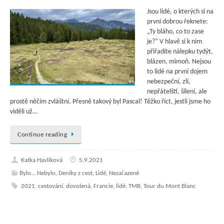
Jsou lidé, o kterých si na
první dobrou řeknete:
„Ty bláho, co to zase
je?“ V hlavě si k nim
přiřadíte nálepku tydýt,
blázen, mimoň. Nejsou
to lidé na první dojem
nebezpeční, zlí,
nepřátelští, šílení, ale
prostě něčím zvláštní. Přesně takový byl Pascal! Těžko říct, jestli jsme ho
viděli už…
Continue reading
Katka Havlíková
5.9.2021
Bylo... Nebylo
,
Deníky z cest
,
Lidé
,
Nezařazené
2021
,
cestování
,
dovolená
,
Francie
,
lidé
,
TMB
,
Tour du Mont Blanc