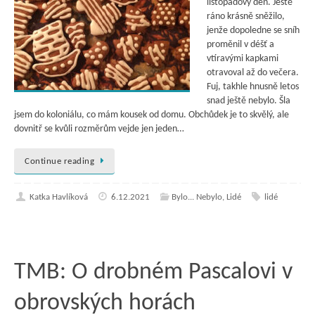
listopadový den. Ještě
ráno krásně sněžilo,
jenže dopoledne se sníh
proměnil v déšť a
vtíravými kapkami
otravoval až do večera.
Fuj, takhle hnusně letos
snad ještě nebylo. Šla
jsem do koloniálu, co mám kousek od domu. Obchůdek je to skvělý, ale
dovnitř se kvůli rozměrům vejde jen jeden…
Continue reading
Katka Havlíková
6.12.2021
Bylo... Nebylo
,
Lidé
lidé
TMB: O drobném Pascalovi v
obrovských horách