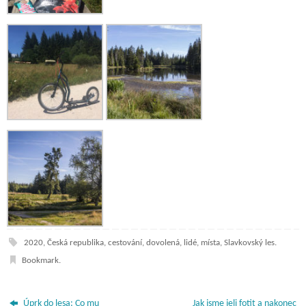
2020
,
Česká republika
,
cestování
,
dovolená
,
lidé
,
místa
,
Slavkovský les
.
Bookmark
.
Úprk do lesa: Co mu
Jak jsme jeli fotit a nakonec