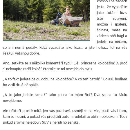
krosnou na zádech
je ta, že vypadáte
jako totální lúzr.
Jste splavení,
možná i spálení,
špinaví, máte na
zádech obří bágl a
jedete na něčem,
co ani nemá pedály. Když vypadáte jako lúzr… a jste holka… lidi na vás
reagují většinou dobře.
Ano, setkáte se s několika komentáři typu: „Jé, princezna koloběžka! A proč
si nekoupíte radši kolo?“ Protože se mi nevejde do bytu.
„A to fakt jedete celou dobu na koloběžce? A co ten batoh!“ Co asi, hodlám
ho v cíli rituálně spálit.
„A to jako jedete sama?“ Jako co na to mám říct? Dva se na tu Mulu
nevejdeme.
Ale někteří prostě mlčí, jen vás pozdraví, usmějí se na vás, pustí vás i tam,
kam se nesmí, a pokud vás předjíždí autem, udělají to obřím obloukem. Tedy
pokud zrovna nejedou v SUV a neřídí ho ženská.