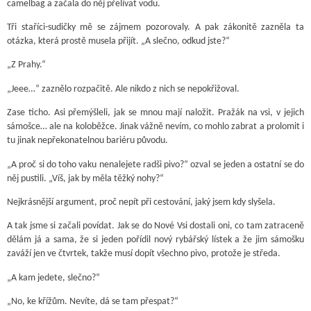
camelbag a začala do něj přelívat vodu.
Tři staříci-sudičky mě se zájmem pozorovaly. A pak zákonitě zazněla ta
otázka, která prostě musela přijít. „A slečno, odkud jste?“
„Z Prahy.“
„Jeee…“ zaznělo rozpačitě. Ale nikdo z nich se nepokřižoval.
Zase ticho. Asi přemýšleli, jak se mnou mají naložit. Pražák na vsi, v jejich
sámošce… ale na koloběžce. Jinak vážně nevím, co mohlo zabrat a prolomit i
tu jinak nepřekonatelnou bariéru původu.
„A proč si do toho vaku nenalejete radši pivo?“ ozval se jeden a ostatní se do
něj pustili. „Víš, jak by měla těžký nohy?“
Nejkrásnější argument, proč nepít při cestování, jaký jsem kdy slyšela.
A tak jsme si začali povídat. Jak se do Nové Vsi dostali oni, co tam zatraceně
dělám já a sama, že si jeden pořídil nový rybářský lístek a že jim sámošku
zaváží jen ve čtvrtek, takže musí dopít všechno pivo, protože je středa.
„A kam jedete, slečno?“
„No, ke křížům. Nevíte, dá se tam přespat?“