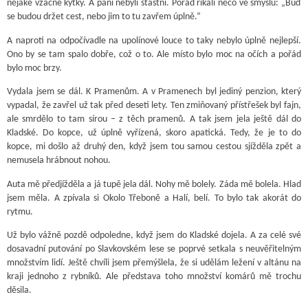
nějaké vzácné kytky. A páni nebyli šťastní. Pořád říkali něco ve smyslu: „Buď
se budou držet cest, nebo jim to tu zavřem úplně.“
A naproti na odpočívadle na upolínové louce to taky nebylo úplně nejlepší.
Ono by se tam spalo dobře, což o to. Ale místo bylo moc na očích a pořád
bylo moc brzy.
Vydala jsem se dál. K Pramenům. A v Pramenech byl jediný penzion, který
vypadal, že zavřel už tak před deseti lety. Ten zmiňovaný přístřešek byl fajn,
ale smrdělo to tam sírou – z těch pramenů. A tak jsem jela ještě dál do
Kladské. Do kopce, už úplně vyřízená, skoro apatická. Tedy, že je to do
kopce, mi došlo až druhý den, když jsem tou samou cestou sjížděla zpět a
nemusela hrábnout nohou.
Auta mě předjížděla a já tupě jela dál. Nohy mě bolely. Záda mě bolela. Hlad
jsem měla. A zpívala si Okolo Třeboně a Halí, belí. To bylo tak akorát do
rytmu.
Už bylo vážně pozdě odpoledne, když jsem do Kladské dojela. A za celé své
dosavadní putování po Slavkovském lese se poprvé setkala s neuvěřitelným
množstvím lidí. Ještě chvíli jsem přemýšlela, že si udělám ležení v altánu na
kraji jednoho z rybníků. Ale představa toho množství komárů mě trochu
děsila.