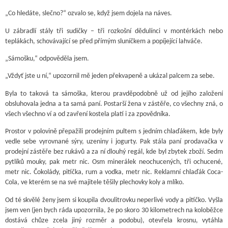
„Co hledáte, slečno?“ ozvalo se, když jsem dojela na náves.
U zábradlí stály tři sudičky – tři rozkošní dědulínci v montérkách nebo
teplákách, schovávající se před přímým sluníčkem a popíjející lahváče.
„Sámošku,“ odpověděla jsem.
„Vždyť jste u ní,“ upozornil mě jeden překvapeně a ukázal palcem za sebe.
Byla to taková ta sámoška, kterou pravděpodobně už od jejího založení
obsluhovala jedna a ta samá paní. Postarší žena v zástěře, co všechny zná, o
všech všechno ví a od zavření kostela platí i za zpovědníka.
Prostor v polovině přepažili prodejním pultem s jedním chlaďákem, kde byly
vedle sebe vyrovnané sýry, uzeniny i jogurty. Pak stála paní prodavačka v
prodejní zástěře bez rukávů a za ní dlouhý regál, kde byl zbytek zboží. Sedm
pytlíků mouky, pak metr nic. Osm minerálek neochucených, tři ochucené,
metr nic. Čokolády, pitíčka, rum a vodka, metr nic. Reklamní chlaďák Coca-
Cola, ve kterém se na své majitele těšily plechovky koly a mlíko.
Od té skvělé ženy jsem si koupila dvoulitrovku neperlivé vody a pitíčko. Vyšla
jsem ven (jen bych ráda upozornila, že po skoro 30 kilometrech na koloběžce
dostává chůze zcela jiný rozměr a podobu), otevřela krosnu, vytáhla