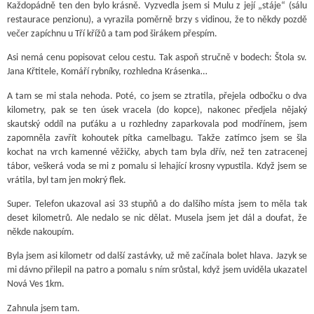
Každopádně ten den bylo krásně. Vyzvedla jsem si Mulu z její „stáje“ (sálu
restaurace penzionu), a vyrazila poměrně brzy s vidinou, že to někdy pozdě
večer zapíchnu u Tří křížů a tam pod širákem přespím.
Asi nemá cenu popisovat celou cestu. Tak aspoň stručně v bodech: Štola sv.
Jana Křtitele, Komáří rybníky, rozhledna Krásenka…
A tam se mi stala nehoda. Poté, co jsem se ztratila, přejela odbočku o dva
kilometry, pak se ten úsek vracela (do kopce), nakonec předjela nějaký
skautský oddíl na puťáku a u rozhledny zaparkovala pod modřínem, jsem
zapomněla zavřít kohoutek pítka camelbagu. Takže zatímco jsem se šla
kochat na vrch kamenné věžičky, abych tam byla dřív, než ten zatracenej
tábor, veškerá voda se mi z pomalu si lehající krosny vypustila. Když jsem se
vrátila, byl tam jen mokrý flek.
Super. Telefon ukazoval asi 33 stupňů a do dalšího místa jsem to měla tak
deset kilometrů. Ale nedalo se nic dělat. Musela jsem jet dál a doufat, že
někde nakoupím.
Byla jsem asi kilometr od další zastávky, už mě začínala bolet hlava. Jazyk se
mi dávno přilepil na patro a pomalu s ním srůstal, když jsem uviděla ukazatel
Nová Ves 1km.
Zahnula jsem tam.