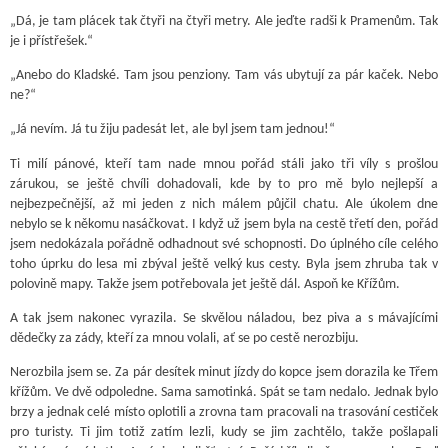
„Dá, je tam plácek tak čtyři na čtyři metry. Ale jeďte radši k Pramenům. Tak
je i přístřešek.“
„Anebo do Kladské. Tam jsou penziony. Tam vás ubytují za pár kaček. Nebo
ne?“
„Já nevím. Já tu žiju padesát let, ale byl jsem tam jednou!“
Ti milí pánové, kteří tam nade mnou pořád stáli jako tři víly s prošlou
zárukou, se ještě chvíli dohadovali, kde by to pro mě bylo nejlepší a
nejbezpečnější, až mi jeden z nich málem půjčil chatu. Ale úkolem dne
nebylo se k někomu nasáčkovat. I když už jsem byla na cestě třetí den, pořád
jsem nedokázala pořádně odhadnout své schopnosti. Do úplného cíle celého
toho úprku do lesa mi zbýval ještě velký kus cesty. Byla jsem zhruba tak v
polovině mapy. Takže jsem potřebovala jet ještě dál. Aspoň ke Křížům.
A tak jsem nakonec vyrazila. Se skvělou náladou, bez piva a s mávajícími
dědečky za zády, kteří za mnou volali, ať se po cestě nerozbiju.
Nerozbila jsem se. Za pár desítek minut jízdy do kopce jsem dorazila ke Třem
křížům. Ve dvě odpoledne. Sama samotinká. Spát se tam nedalo. Jednak bylo
brzy a jednak celé místo oplotili a zrovna tam pracovali na trasování cestiček
pro turisty. Ti jim totiž zatím lezli, kudy se jim zachtělo, takže pošlapali