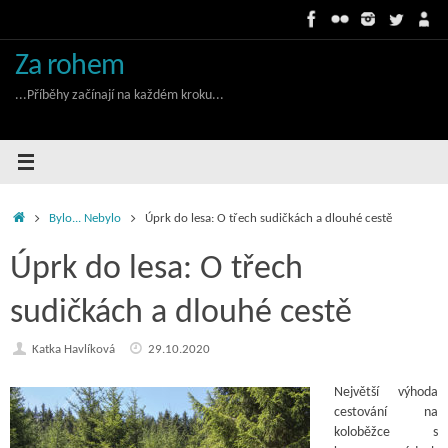
Skip
to
content
Za rohem
...Příběhy začínají na každém kroku...
Home
Bylo... Nebylo
Úprk do lesa: O třech sudičkách a dlouhé cestě
Úprk do lesa: O třech
sudičkách a dlouhé cestě
Katka Havlíková
29.10.2020
Největší výhoda
cestování na
koloběžce s