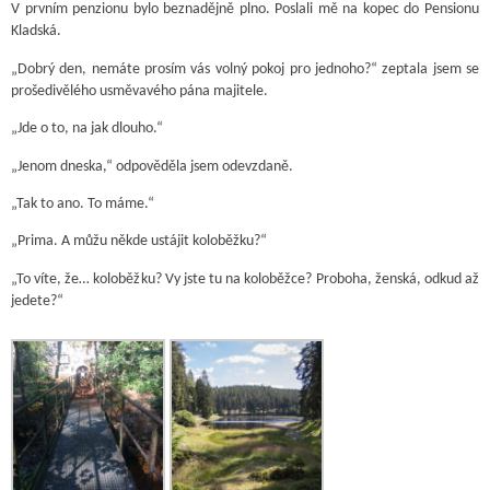
V prvním penzionu bylo beznadějně plno. Poslali mě na kopec do Pensionu
Kladská.
„Dobrý den, nemáte prosím vás volný pokoj pro jednoho?“ zeptala jsem se
prošedivělého usměvavého pána majitele.
„Jde o to, na jak dlouho.“
„Jenom dneska,“ odpověděla jsem odevzdaně.
„Tak to ano. To máme.“
„Prima. A můžu někde ustájit koloběžku?“
„To víte, že… koloběžku? Vy jste tu na koloběžce? Proboha, ženská, odkud až
jedete?“