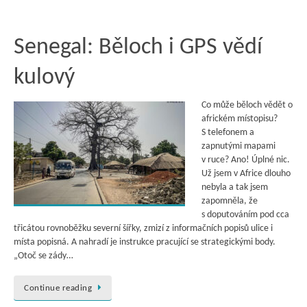
Senegal: Běloch i GPS vědí
kulový
Co může běloch vědět o
africkém místopisu?
S telefonem a
zapnutými mapami
v ruce? Ano! Úplné nic.
Už jsem v Africe dlouho
nebyla a tak jsem
zapomněla, že
s doputováním pod cca
třicátou rovnoběžku severní šířky, zmizí z informačních popisů ulice i
místa popisná. A nahradí je instrukce pracující se strategickými body.
„Otoč se zády…
Continue reading