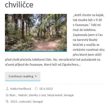
chviličce
„Jestli chcete na kajak,
tak musíte být v 9:30
v Oussouye,“ řekl mi
muž do telefonu.
Zapisovala jsem si čas
na barevný kluzký
letáček a snažila se
mrkáním rozehnat slzy,
přes které jsem stěží
před chvílí přečetla telefonní číslo. Ne, nerozbrečel mě požadavek na
včasný příjezd do Oussouye, které leží od Ziguinchoru…
Continue reading
Katka Havlíková
18.4.2022
Bylo... Nebylo
,
Deníky z cest
,
Nezařazené
,
Senegal
2022
,
cestování
,
Senegal