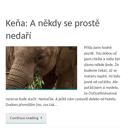
Keňa: A někdy se prostě
nedaří
Přišla jsem hodně
pozdě. Tou dobou už
jsem chtěla a měla být
dávno někde jinde. Že
budeme čekat, až se
matatu naplní, mi bylo
jasné od začátku. Ale
pořád jsem si myslela,
že čtyřicetiminutová
rezerva bude stačit. Nestačila. A ještě nám zastavili daleko od hotelu.
Dodnes přemýšlím (no, zas tak…
Continue reading