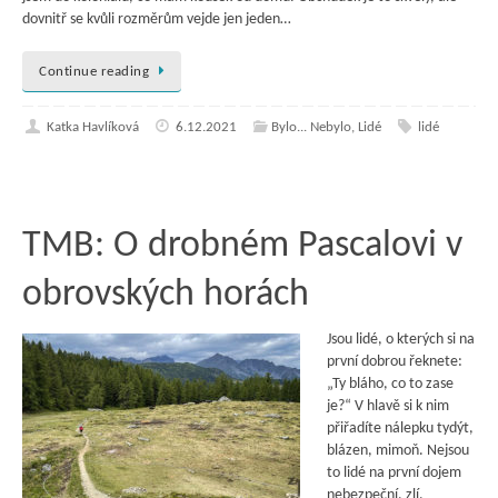
dovnitř se kvůli rozměrům vejde jen jeden…
Continue reading
Katka Havlíková
6.12.2021
Bylo... Nebylo
,
Lidé
lidé
TMB: O drobném Pascalovi v
obrovských horách
Jsou lidé, o kterých si na
první dobrou řeknete:
„Ty bláho, co to zase
je?“ V hlavě si k nim
přiřadíte nálepku tydýt,
blázen, mimoň. Nejsou
to lidé na první dojem
nebezpeční, zlí,