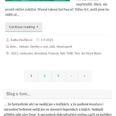
nepřátelští, šílení, ale
prostě něčím zvláštní. Přesně takový byl Pascal! Těžko říct, jestli jsme ho
viděli už…
Continue reading
Katka Havlíková
5.9.2021
Bylo... Nebylo
,
Deníky z cest
,
Lidé
,
Nezařazené
2021
,
cestování
,
dovolená
,
Francie
,
lidé
,
TMB
,
Tour du Mont Blanc
1
2
3
›
»
Blog o tom…
... že fantastické věci se nedějí jen v knížkách, a že podivné kreatury i
opravdoví hrdinové nežijí jen ve slavných legendách a bájích. Nejlepší
příběhy píše sám život. A opravdová dobrodružství mohou začít na každém