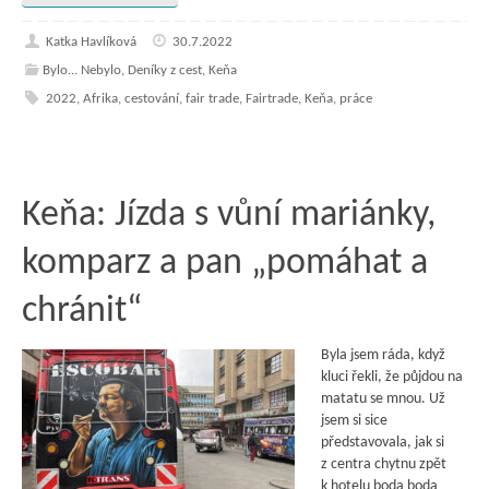
Katka Havlíková
30.7.2022
Bylo... Nebylo
,
Deníky z cest
,
Keňa
2022
,
Afrika
,
cestování
,
fair trade
,
Fairtrade
,
Keňa
,
práce
Keňa: Jízda s vůní mariánky,
komparz a pan „pomáhat a
chránit“
Byla jsem ráda, když
kluci řekli, že půjdou na
matatu se mnou. Už
jsem si sice
představovala, jak si
z centra chytnu zpět
k hotelu boda boda