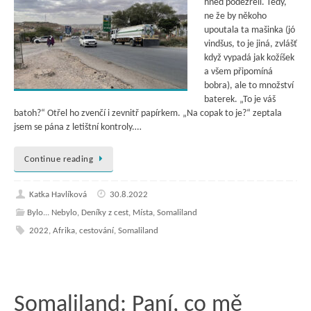
hned podezřelí. Tedy,
ne že by někoho
upoutala ta mašinka (jó
vindšus, to je jiná, zvlášť
když vypadá jak kožíšek
a všem připomíná
bobra), ale to množství
baterek. „To je váš
batoh?“ Otřel ho zvenčí i zevnitř papírkem. „Na copak to je?“ zeptala
jsem se pána z letištní kontroly.…
Continue reading
Katka Havlíková
30.8.2022
Bylo... Nebylo
,
Deníky z cest
,
Místa
,
Somaliland
2022
,
Afrika
,
cestování
,
Somaliland
Somaliland: Paní, co mě