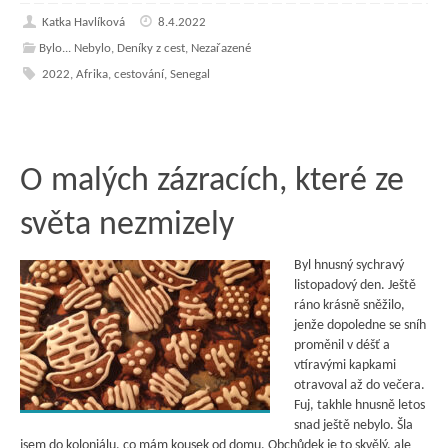
Katka Havlíková
8.4.2022
Bylo... Nebylo
,
Deníky z cest
,
Nezařazené
2022
,
Afrika
,
cestování
,
Senegal
O malých zázracích, které ze
světa nezmizely
Byl hnusný sychravý
listopadový den. Ještě
ráno krásně sněžilo,
jenže dopoledne se sníh
proměnil v déšť a
vtíravými kapkami
otravoval až do večera.
Fuj, takhle hnusně letos
snad ještě nebylo. Šla
jsem do koloniálu, co mám kousek od domu. Obchůdek je to skvělý, ale