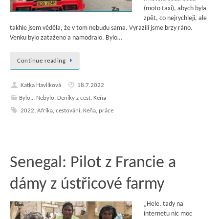
(moto taxi), abych byla
zpět, co nejrychleji, ale
takhle jsem věděla, že v tom nebudu sama. Vyrazili jsme brzy ráno.
Venku bylo zataženo a namodralo. Bylo…
Continue reading
Katka Havlíková
18.7.2022
Bylo... Nebylo
,
Deníky z cest
,
Keňa
2022
,
Afrika
,
cestování
,
Keňa
,
práce
Senegal: Pilot z Francie a
dámy z ústřicové farmy
„Hele, tady na
internetu nic moc