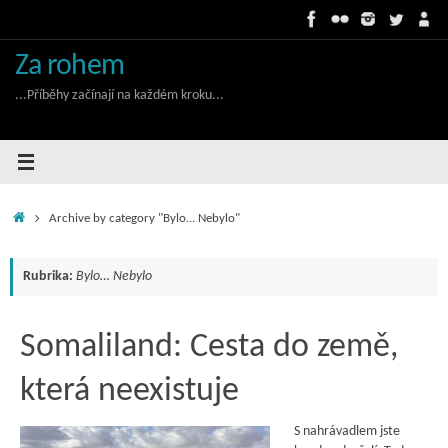
Skip
to
content
Za rohem
...Příběhy začínají na každém kroku...
Home
Archive by category "Bylo… Nebylo"
Rubrika:
Bylo… Nebylo
Somaliland: Cesta do země,
která neexistuje
S nahrávadlem jste