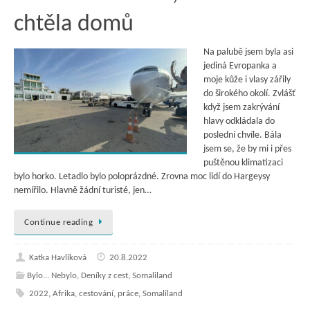
chtěla domů
Na palubě jsem byla asi
jediná Evropanka a
moje kůže i vlasy zářily
do širokého okolí. Zvlášť
když jsem zakrývání
hlavy odkládala do
poslední chvíle. Bála
jsem se, že by mi i přes
puštěnou klimatizaci
bylo horko. Letadlo bylo poloprázdné. Zrovna moc lidí do Hargeysy
nemířilo. Hlavně žádní turisté, jen…
Continue reading
Katka Havlíková
20.8.2022
Bylo... Nebylo
,
Deníky z cest
,
Somaliland
2022
,
Afrika
,
cestování
,
práce
,
Somaliland