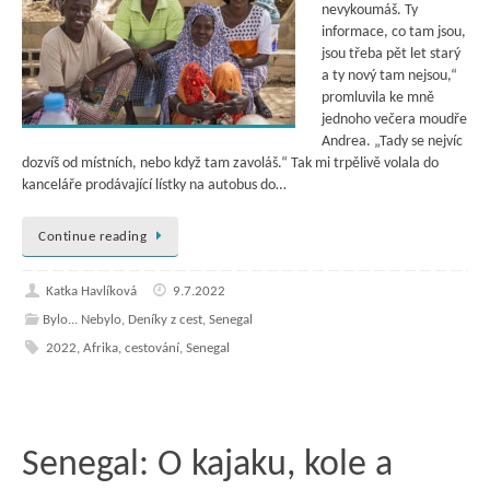
nevykoumáš. Ty
informace, co tam jsou,
jsou třeba pět let starý
a ty nový tam nejsou,“
promluvila ke mně
jednoho večera moudře
Andrea. „Tady se nejvíc
dozvíš od místních, nebo když tam zavoláš.“ Tak mi trpělivě volala do
kanceláře prodávající lístky na autobus do…
Continue reading
Katka Havlíková
9.7.2022
Bylo... Nebylo
,
Deníky z cest
,
Senegal
2022
,
Afrika
,
cestování
,
Senegal
Senegal: O kajaku, kole a