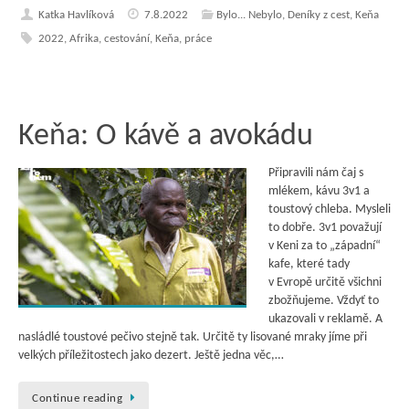
Katka Havlíková
7.8.2022
Bylo... Nebylo
,
Deníky z cest
,
Keňa
2022
,
Afrika
,
cestování
,
Keňa
,
práce
Keňa: O kávě a avokádu
Připravili nám čaj s
mlékem, kávu 3v1 a
toustový chleba. Mysleli
to dobře. 3v1 považují
v Keni za to „západní“
kafe, které tady
v Evropě určitě všichni
zbožňujeme. Vždyť to
ukazovali v reklamě. A
nasládlé toustové pečivo stejně tak. Určitě ty lisované mraky jíme při
velkých příležitostech jako dezert. Ještě jedna věc,…
Continue reading