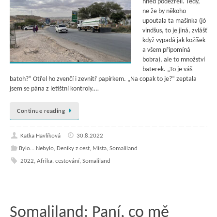
hned podezřelí. Tedy,
ne že by někoho
upoutala ta mašinka (jó
vindšus, to je jiná, zvlášť
když vypadá jak kožíšek
a všem připomíná
bobra), ale to množství
baterek. „To je váš
batoh?“ Otřel ho zvenčí i zevnitř papírkem. „Na copak to je?“ zeptala
jsem se pána z letištní kontroly.…
Continue reading
Katka Havlíková
30.8.2022
Bylo... Nebylo
,
Deníky z cest
,
Místa
,
Somaliland
2022
,
Afrika
,
cestování
,
Somaliland
Somaliland: Paní, co mě