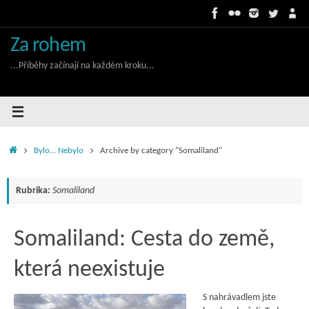
Skip
to
content
Za rohem
...Příběhy začínají na každém kroku...
Home
Bylo... Nebylo
Archive by category "Somaliland"
Rubrika:
Somaliland
Somaliland: Cesta do země,
která neexistuje
S nahrávadlem jste