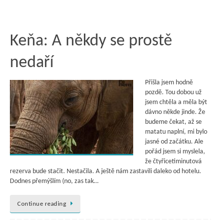
Keňa: A někdy se prostě
nedaří
Přišla jsem hodně
pozdě. Tou dobou už
jsem chtěla a měla být
dávno někde jinde. Že
budeme čekat, až se
matatu naplní, mi bylo
jasné od začátku. Ale
pořád jsem si myslela,
že čtyřicetiminutová
rezerva bude stačit. Nestačila. A ještě nám zastavili daleko od hotelu.
Dodnes přemýšlím (no, zas tak…
Continue reading