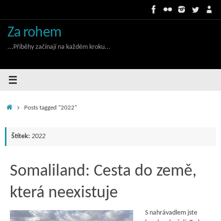
Skip
to
content
Za rohem
...Příběhy začínají na každém kroku...
Home
Posts tagged "2022"
Štítek:
2022
Somaliland: Cesta do země,
která neexistuje
S nahrávadlem jste