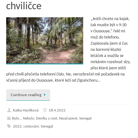
chviličce
„Jestli chcete na kajak,
tak musíte být v 9:30
v Oussouye,“ řekl mi
muž do telefonu.
Zapisovala jsem si čas
na barevný kluzký
letáček a snažila se
mrkáním rozehnat slzy,
přes které jsem stěží
před chvílí přečetla telefonní číslo. Ne, nerozbrečel mě požadavek na
včasný příjezd do Oussouye, které leží od Ziguinchoru…
Continue reading
Katka Havlíková
18.4.2022
Bylo... Nebylo
,
Deníky z cest
,
Nezařazené
,
Senegal
2022
,
cestování
,
Senegal