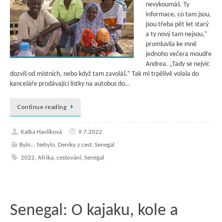
nevykoumáš. Ty
informace, co tam jsou,
jsou třeba pět let starý
a ty nový tam nejsou,“
promluvila ke mně
jednoho večera moudře
Andrea. „Tady se nejvíc
dozvíš od místních, nebo když tam zavoláš.“ Tak mi trpělivě volala do
kanceláře prodávající lístky na autobus do…
Continue reading
Katka Havlíková
9.7.2022
Bylo... Nebylo
,
Deníky z cest
,
Senegal
2022
,
Afrika
,
cestování
,
Senegal
Senegal: O kajaku, kole a