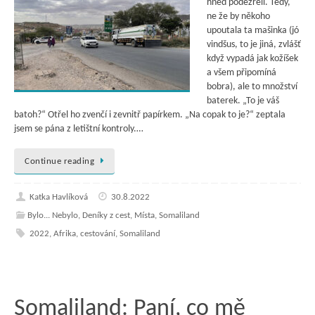
hned podezřelí. Tedy,
ne že by někoho
upoutala ta mašinka (jó
vindšus, to je jiná, zvlášť
když vypadá jak kožíšek
a všem připomíná
bobra), ale to množství
baterek. „To je váš
batoh?“ Otřel ho zvenčí i zevnitř papírkem. „Na copak to je?“ zeptala
jsem se pána z letištní kontroly.…
Continue reading
Katka Havlíková
30.8.2022
Bylo... Nebylo
,
Deníky z cest
,
Místa
,
Somaliland
2022
,
Afrika
,
cestování
,
Somaliland
Somaliland: Paní, co mě