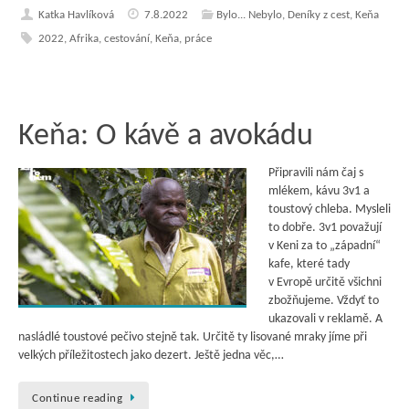
Katka Havlíková
7.8.2022
Bylo... Nebylo
,
Deníky z cest
,
Keňa
2022
,
Afrika
,
cestování
,
Keňa
,
práce
Keňa: O kávě a avokádu
Připravili nám čaj s
mlékem, kávu 3v1 a
toustový chleba. Mysleli
to dobře. 3v1 považují
v Keni za to „západní“
kafe, které tady
v Evropě určitě všichni
zbožňujeme. Vždyť to
ukazovali v reklamě. A
nasládlé toustové pečivo stejně tak. Určitě ty lisované mraky jíme při
velkých příležitostech jako dezert. Ještě jedna věc,…
Continue reading