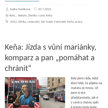
Katka Havlíková
30.7.2022
Bylo... Nebylo
,
Deníky z cest
,
Keňa
2022
,
Afrika
,
cestování
,
fair trade
,
Fairtrade
,
Keňa
,
práce
Keňa: Jízda s vůní mariánky,
komparz a pan „pomáhat a
chránit“
Byla jsem ráda, když
kluci řekli, že půjdou na
matatu se mnou. Už
jsem si sice
představovala, jak si
z centra chytnu zpět
k hotelu boda boda