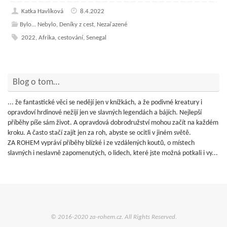
Katka Havlíková
8.4.2022
Bylo... Nebylo
,
Deníky z cest
,
Nezařazené
2022
,
Afrika
,
cestování
,
Senegal
Blog o tom…
... že fantastické věci se nedějí jen v knížkách, a že podivné kreatury i
opravdoví hrdinové nežijí jen ve slavných legendách a bájích. Nejlepší
příběhy píše sám život. A opravdová dobrodružství mohou začít na každém
kroku. A často stačí zajít jen za roh, abyste se ocitli v jiném světě.
ZA ROHEM vypráví příběhy blízké i ze vzdálených koutů, o místech
slavných i neslavně zapomenutých, o lidech, které jste možná potkali i vy...
© 2016-2020 za-rohem.cz. All Rights Reserved.