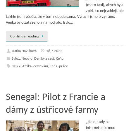
(moto taxi), abych byla
zpět, co nejrychleji, ale
takhle jsem věděla, že v tom nebudu sama. Vyrazili jsme brzy ráno.
Venku bylo zataženo a namodralo. Bylo…
Continue reading
Katka Havlíková
18.7.2022
Bylo... Nebylo
,
Deníky z cest
,
Keňa
2022
,
Afrika
,
cestování
,
Keňa
,
práce
Senegal: Pilot z Francie a
dámy z ústřicové farmy
„Hele, tady na
internetu nic moc