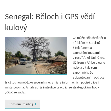
Senegal: Běloch i GPS vědí
kulový
Co může běloch vědět o
africkém místopisu?
S telefonem a
zapnutými mapami
v ruce? Ano! Úplné nic.
Už jsem v Africe dlouho
nebyla a tak jsem
zapomněla, že
s doputováním pod cca
třicátou rovnoběžku severní šířky, zmizí z informačních popisů ulice i
místa popisná. A nahradí je instrukce pracující se strategickými body.
„Otoč se zády…
Continue reading