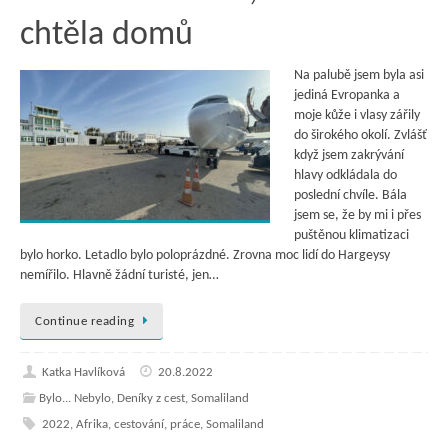
chtěla domů
Na palubě jsem byla asi
jediná Evropanka a
moje kůže i vlasy zářily
do širokého okolí. Zvlášť
když jsem zakrývání
hlavy odkládala do
poslední chvíle. Bála
jsem se, že by mi i přes
puštěnou klimatizaci
bylo horko. Letadlo bylo poloprázdné. Zrovna moc lidí do Hargeysy
nemířilo. Hlavně žádní turisté, jen…
Continue reading
Katka Havlíková
20.8.2022
Bylo... Nebylo
,
Deníky z cest
,
Somaliland
2022
,
Afrika
,
cestování
,
práce
,
Somaliland