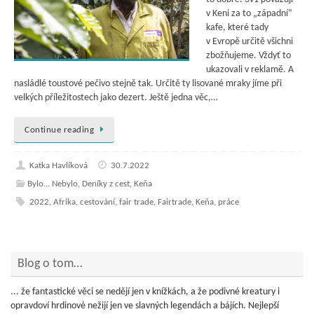
v Keni za to „západní“
kafe, které tady
v Evropě určitě všichni
zbožňujeme. Vždyť to
ukazovali v reklamě. A
nasládlé toustové pečivo stejně tak. Určitě ty lisované mraky jíme při
velkých příležitostech jako dezert. Ještě jedna věc,…
Continue reading
Katka Havlíková
30.7.2022
Bylo... Nebylo
,
Deníky z cest
,
Keňa
2022
,
Afrika
,
cestování
,
fair trade
,
Fairtrade
,
Keňa
,
práce
Blog o tom…
... že fantastické věci se nedějí jen v knížkách, a že podivné kreatury i
opravdoví hrdinové nežijí jen ve slavných legendách a bájích. Nejlepší