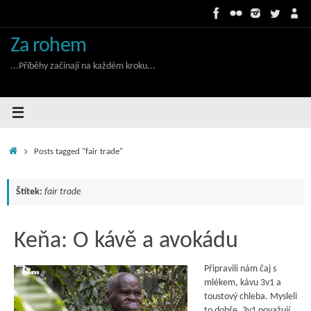
Skip
to
content
Za rohem
...Příběhy začínají na každém kroku...
Home
Posts tagged "fair trade"
Štítek:
fair trade
Keňa: O kávě a avokádu
Připravili nám čaj s
mlékem, kávu 3v1 a
toustový chleba. Mysleli
to dobře. 3v1 považují