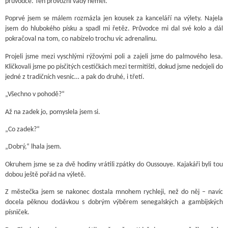
průvodce. Ten provozní vady neměl.
Poprvé jsem se málem rozmázla jen kousek za kanceláří na výlety. Najela
jsem do hlubokého písku a spadl mi řetěz. Průvodce mi dal své kolo a dál
pokračoval na tom, co nabízelo trochu víc adrenalinu.
Projeli jsme mezi vyschlými rýžovými poli a zajeli jsme do palmového lesa.
Kličkovali jsme po písčitých cestičkách mezi termitišti, dokud jsme nedojeli do
jedné z tradičních vesnic… a pak do druhé, i třetí.
„Všechno v pohodě?“
Až na zadek jo, pomyslela jsem si.
„Co zadek?“
„Dobrý,“ lhala jsem.
Okruhem jsme se za dvě hodiny vrátili zpátky do Oussouye. Kajakáři byli tou
dobou ještě pořád na výletě.
Z městečka jsem se nakonec dostala mnohem rychleji, než do něj – navíc
docela pěknou dodávkou s dobrým výběrem senegalských a gambijských
písniček.