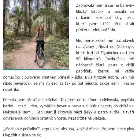
Zapisovala jsem si čas na barevný
kluzký letáček a snažila se
mrkáním rozehnat slzy, přes
které jsem stěží před chvílí
přečetla telefonní číslo.
Ne, nerozbrečel mě požadavek
na včasný příjezd do Oussouye,
které leží od Ziguinchoru asi jen
50 kilometrů. Rozbrečela mě
nádherně žlutá pasta z chilli
papriček, kterou mi vedle
domácího cibulového chutney přinesli k jídlu. Byla hrozně dobrá. Jen mě
nikdo nevaroval, že má nájezd až tak po půl minutě, takže jsem jí vážně
nešetřila.
Pomalu jsem přestávala dýchat. Tak jsem do telefonu poděkovala, popřála
hezký – snad – den, vymáčkla hovor a narvala si půlku bagety do chřtánu.
Nekousala jsem ji, jen jsem ji slisovala mezi jazyk a patro a tiše, s tváří
odvrácenou od všech ostatních hostů, nezadržitelně plakala.
„Všechno v pořádku?“ zeptala se obsluha, když si všimla, že jsem lahev piva
Flag zhltla skoro na ex.