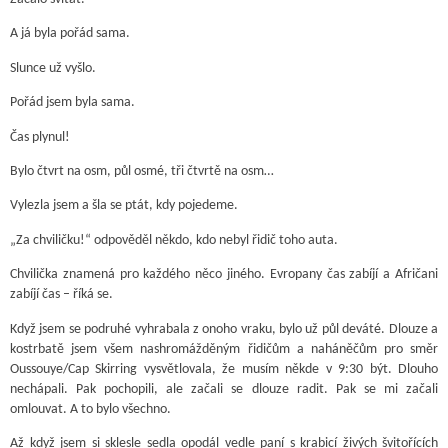
A já byla pořád sama.
Slunce už vyšlo.
Pořád jsem byla sama.
Čas plynul!
Bylo čtvrt na osm, půl osmé, tři čtvrtě na osm…
Vylezla jsem a šla se ptát, kdy pojedeme.
„Za chviličku!“ odpověděl někdo, kdo nebyl řidič toho auta.
Chvilička znamená pro každého něco jiného. Evropany čas zabíjí a Afričani
zabíjí čas – říká se.
Když jsem se podruhé vyhrabala z onoho vraku, bylo už půl deváté. Dlouze a
kostrbatě jsem všem nashromážděným řidičům a naháněčům pro směr
Oussouye/Cap Skirring vysvětlovala, že musím někde v 9:30 být. Dlouho
nechápali. Pak pochopili, ale začali se dlouze radit. Pak se mi začali
omlouvat. A to bylo všechno.
Až když jsem si sklesle sedla opodál vedle paní s krabicí živých švitořících