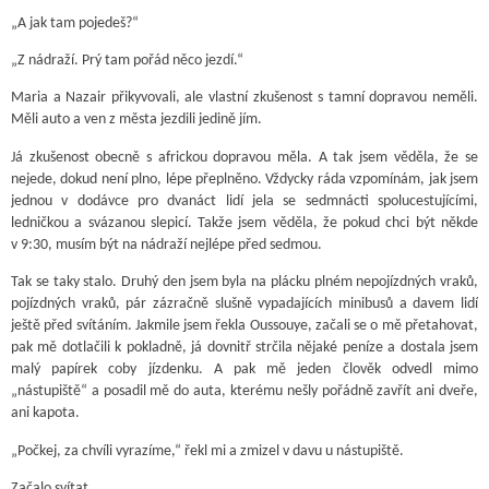
„A jak tam pojedeš?“
„Z nádraží. Prý tam pořád něco jezdí.“
Maria a Nazair přikyvovali, ale vlastní zkušenost s tamní dopravou neměli.
Měli auto a ven z města jezdili jedině jím.
Já zkušenost obecně s africkou dopravou měla. A tak jsem věděla, že se
nejede, dokud není plno, lépe přeplněno. Vždycky ráda vzpomínám, jak jsem
jednou v dodávce pro dvanáct lidí jela se sedmnácti spolucestujícími,
ledničkou a svázanou slepicí. Takže jsem věděla, že pokud chci být někde
v 9:30, musím být na nádraží nejlépe před sedmou.
Tak se taky stalo. Druhý den jsem byla na plácku plném nepojízdných vraků,
pojízdných vraků, pár zázračně slušně vypadajících minibusů a davem lidí
ještě před svítáním. Jakmile jsem řekla Oussouye, začali se o mě přetahovat,
pak mě dotlačili k pokladně, já dovnitř strčila nějaké peníze a dostala jsem
malý papírek coby jízdenku. A pak mě jeden člověk odvedl mimo
„nástupiště“ a posadil mě do auta, kterému nešly pořádně zavřít ani dveře,
ani kapota.
„Počkej, za chvíli vyrazíme,“ řekl mi a zmizel v davu u nástupiště.
Začalo svítat.