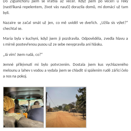
Do Ziguinchoru jsem se vrátila až večer. Když jsem po večeři u řeky
(nastříkaná repelentem, život vás naučí) dorazila domů, mí domácí už tam
byli.
Nazaire se začal smát už jen, co mě uviděl ve dveřích. „Užila sis výlet?“
chechtal se.
Maria byla v kuchyni, když jsem ji pozdravila. Odpověděla, zvedla hlavu a
s mírně pootevřenou pusou už ze sebe nevypravila ani hlásku.
„Já vím! Jsem rudá, co?“
Jemné přikývnutí mi bylo potvrzením. Dostala jsem kus vychlazeného
melounu a lahev s vodou a vydala jsem se chladit si spálením rudě zářící čelo
a nos na pokoj.