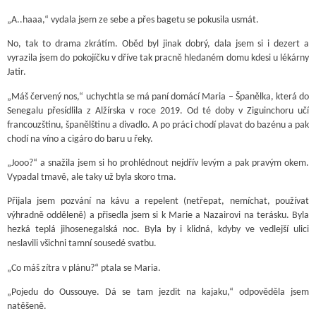
„A..haaa,“ vydala jsem ze sebe a přes bagetu se pokusila usmát.
No, tak to drama zkrátím. Oběd byl jinak dobrý, dala jsem si i dezert a
vyrazila jsem do pokojíčku v dříve tak pracně hledaném domu kdesi u lékárny
Jatir.
„Máš červený nos,“ uchychtla se má paní domácí Maria – Španělka, která do
Senegalu přesídlila z Alžírska v roce 2019. Od té doby v Ziguinchoru učí
francouzštinu, španělštinu a divadlo. A po práci chodí plavat do bazénu a pak
chodí na víno a cigáro do baru u řeky.
„Jooo?“ a snažila jsem si ho prohlédnout nejdřív levým a pak pravým okem.
Vypadal tmavě, ale taky už byla skoro tma.
Přijala jsem pozvání na kávu a repelent (netřepat, nemíchat, používat
výhradně odděleně) a přisedla jsem si k Marie a Nazairovi na terásku. Byla
hezká teplá jihosenegalská noc. Byla by i klidná, kdyby ve vedlejší ulici
neslavili všichni tamní sousedé svatbu.
„Co máš zítra v plánu?“ ptala se Maria.
„Pojedu do Oussouye. Dá se tam jezdit na kajaku,“ odpověděla jsem
natěšeně.