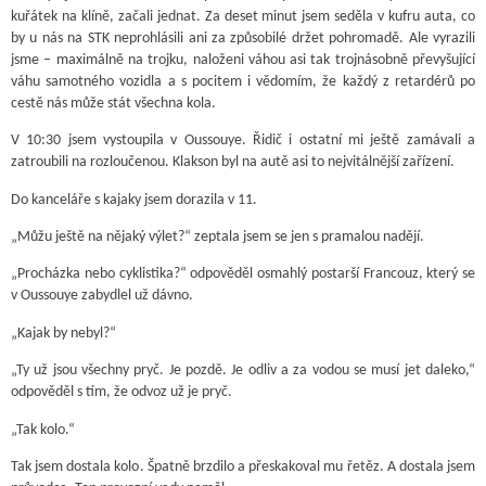
kuřátek na klíně, začali jednat. Za deset minut jsem seděla v kufru auta, co
by u nás na STK neprohlásili ani za způsobilé držet pohromadě. Ale vyrazili
jsme – maximálně na trojku, naloženi váhou asi tak trojnásobně převyšující
váhu samotného vozidla a s pocitem i vědomím, že každý z retardérů po
cestě nás může stát všechna kola.
V 10:30 jsem vystoupila v Oussouye. Řidič i ostatní mi ještě zamávali a
zatroubili na rozloučenou. Klakson byl na autě asi to nejvitálnější zařízení.
Do kanceláře s kajaky jsem dorazila v 11.
„Můžu ještě na nějaký výlet?“ zeptala jsem se jen s pramalou nadějí.
„Procházka nebo cyklistika?“ odpověděl osmahlý postarší Francouz, který se
v Oussouye zabydlel už dávno.
„Kajak by nebyl?“
„Ty už jsou všechny pryč. Je pozdě. Je odliv a za vodou se musí jet daleko,“
odpověděl s tím, že odvoz už je pryč.
„Tak kolo.“
Tak jsem dostala kolo. Špatně brzdilo a přeskakoval mu řetěz. A dostala jsem