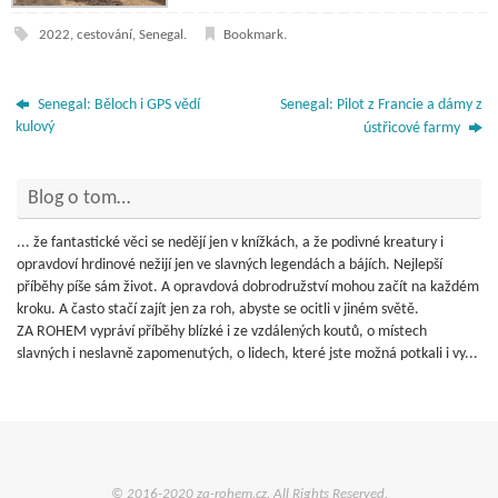
2022
,
cestování
,
Senegal
.
Bookmark
.
Senegal: Běloch i GPS vědí
Senegal: Pilot z Francie a dámy z
kulový
ústřicové farmy
Blog o tom…
... že fantastické věci se nedějí jen v knížkách, a že podivné kreatury i
opravdoví hrdinové nežijí jen ve slavných legendách a bájích. Nejlepší
příběhy píše sám život. A opravdová dobrodružství mohou začít na každém
kroku. A často stačí zajít jen za roh, abyste se ocitli v jiném světě.
ZA ROHEM vypráví příběhy blízké i ze vzdálených koutů, o místech
slavných i neslavně zapomenutých, o lidech, které jste možná potkali i vy...
© 2016-2020 za-rohem.cz. All Rights Reserved.