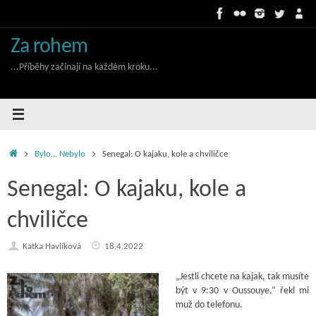
Skip
to
content
Za rohem
...Příběhy začínají na každém kroku...
Home
Bylo... Nebylo
Senegal: O kajaku, kole a chviličce
Senegal: O kajaku, kole a
chviličce
Katka Havlíková
18.4.2022
„Jestli chcete na kajak, tak musíte
být v 9:30 v Oussouye,“ řekl mi
muž do telefonu.