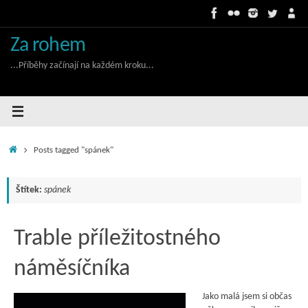
Skip
to
content
Za rohem
...Příběhy začínají na každém kroku...
Home
Posts tagged "spánek"
Štítek:
spánek
Trable příležitostného
náměsíčníka
Jako malá jsem si občas