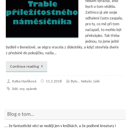
někam vyrazila, aniž
bych o tom věděla.
Zatímco já ale svoje
odhalení často zaspala,
pro ty, co mě při tom
načapali, to mohlo být
překvápko. Tak třeba
jednou, to jsme ještě
bydleli v Benešově, se ségra vracela z diskotéky, a když otevřela dveře
z předsíně do pokojíčku, našla…
Continue reading
Katka Havlíková
11.2.2018
Bylo... Nebylo
,
Lidé
lidé
,
sny
,
spánek
Blog o tom…
... že fantastické věci se nedějí jen v knížkách, a že podivné kreatury i