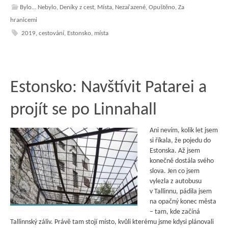
Bylo... Nebylo
,
Deníky z cest
,
Místa
,
Nezařazené
,
Opuštěno
,
Za
hranicemi
2019
,
cestování
,
Estonsko
,
místa
Estonsko: Navštívit Patarei a
projít se po Linnahall
Ani nevím, kolik let jsem
si říkala, že pojedu do
Estonska. Až jsem
konečně dostála svého
slova. Jen co jsem
vylezla z autobusu
v Tallinnu, pádila jsem
na opačný konec města
– tam, kde začíná
Tallinnský záliv. Právě tam stojí místo, kvůli kterému jsme kdysi plánovali