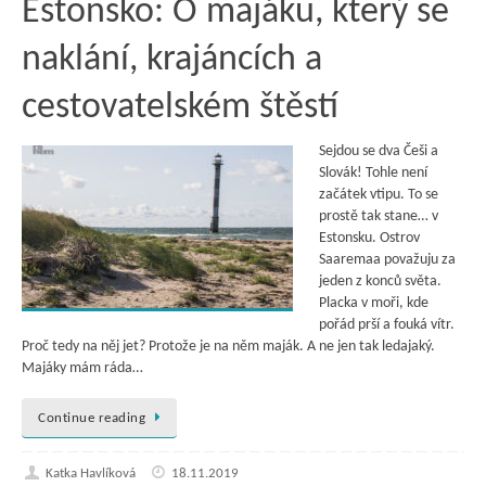
Estonsko: O majáku, který se
naklání, krajáncích a
cestovatelském štěstí
Sejdou se dva Češi a
Slovák! Tohle není
začátek vtipu. To se
prostě tak stane… v
Estonsku. Ostrov
Saaremaa považuju za
jeden z konců světa.
Placka v moři, kde
pořád prší a fouká vítr.
Proč tedy na něj jet? Protože je na něm maják. A ne jen tak ledajaký.
Majáky mám ráda…
Continue reading
Katka Havlíková
18.11.2019