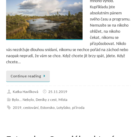
mnoho výhod.
Kupříkladu jste
absolutním pánem
svého času a programu.
Nemusíte se na nikoho
ohlížet, na nikoho
čekat, nikomu se
přizpůsobovat. Nikdo
vás nezdržuje dlouhou snídaní, nikomu se nechce pořád na záchod nebo
naopak neprudí, že vám se chce. Když chcete jít brzy spát, jdete. Když
chcete…
Continue reading
Katka Havlíková
25.11.2019
Bylo... Nebylo
,
Deníky z cest
,
Místa
2019
,
cestování
,
Estonsko
,
Lotyšsko
,
příroda