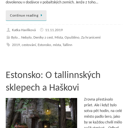
dovolenou v dodávce v pobaltských zemích. Jenže z toho…
Continue reading
Katka Havlíková
11.11.2019
Bylo... Nebylo
,
Deníky z cest
,
Místa
,
Opuštěno
,
Za hranicemi
2019
,
cestování
,
Estonsko
,
místa
,
Tallinn
Estonsko: O tallinnských
sklepech a Haškovi
Zrovna přestávalo
pršet. Ale i když bylo
sotva pět hodin, na celé
město padlo šero, jako
by se každou chvílí mělo