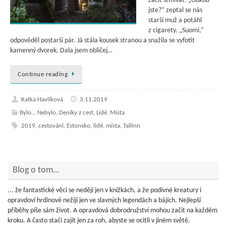
začít stmívat. „Odkud
jste?“ zeptal se nás
starší muž a potáhl
z cigarety. „Suomi,“
odpověděl postarší pár. Já stála kousek stranou a snažila se vyfotit
kamenný dvorek. Dala jsem obličej…
Continue reading
Katka Havlíková
3.11.2019
Bylo... Nebylo
,
Deníky z cest
,
Lidé
,
Místa
2019
,
cestování
,
Estonsko
,
lidé
,
místa
,
Tallinn
Blog o tom…
... že fantastické věci se nedějí jen v knížkách, a že podivné kreatury i
opravdoví hrdinové nežijí jen ve slavných legendách a bájích. Nejlepší
příběhy píše sám život. A opravdová dobrodružství mohou začít na každém
kroku. A často stačí zajít jen za roh, abyste se ocitli v jiném světě.