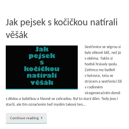
Jak pejsek s kočičkou natírali
věšák
Sestřenice se ségrou si
byly věkově blíž, než já
s oběma. Takže si
hodně hrávaly spolu.
Zatímco my bydleli
v bytovce, teta se
strýcem a sestřenicí žili
v rodinném
vícegeneračním domě
s dědou a babičkou a hlavně se zahradou. Byl to starý dům. Tedy jsou i
starší, ale tím označením teď myslím takový ten…
Continue reading