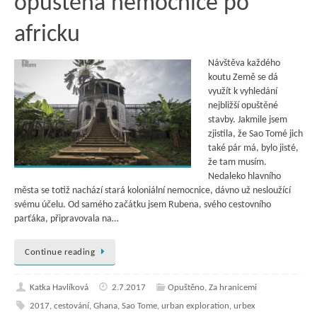
opuštěná nemocnice po
africku
Návštěva každého
koutu Země se dá
využít k vyhledání
nejbližší opuštěné
stavby. Jakmile jsem
zjistila, že Sao Tomé jich
také pár má, bylo jisté,
že tam musím.
Nedaleko hlavního
města se totiž nachází stará koloniální nemocnice, dávno už nesloužící
svému účelu. Od samého začátku jsem Rubena, svého cestovního
parťáka, připravovala na…
Continue reading
Katka Havlíková
2.7.2017
Opuštěno
,
Za hranicemi
2017
,
cestování
,
Ghana
,
Sao Tome
,
urban exploration
,
urbex