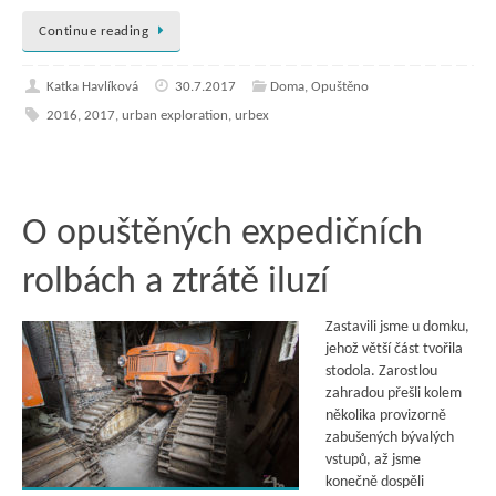
Continue reading
Katka Havlíková
30.7.2017
Doma
,
Opuštěno
2016
,
2017
,
urban exploration
,
urbex
O opuštěných expedičních
rolbách a ztrátě iluzí
Zastavili jsme u domku,
jehož větší část tvořila
stodola. Zarostlou
zahradou přešli kolem
několika provizorně
zabušených bývalých
vstupů, až jsme
konečně dospěli