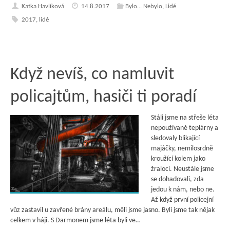
Katka Havlíková
14.8.2017
Bylo... Nebylo
,
Lidé
2017
,
lidé
Když nevíš, co namluvit
policajtům, hasiči ti poradí
Stáli jsme na střeše léta
nepoužívané teplárny a
sledovaly blikající
majáčky, nemilosrdně
kroužící kolem jako
žraloci. Neustále jsme
se dohadovali, zda
jedou k nám, nebo ne.
Až když první policejní
vůz zastavil u zavřené brány areálu, měli jsme jasno. Byli jsme tak nějak
celkem v háji. S Darmonem jsme léta byli ve…