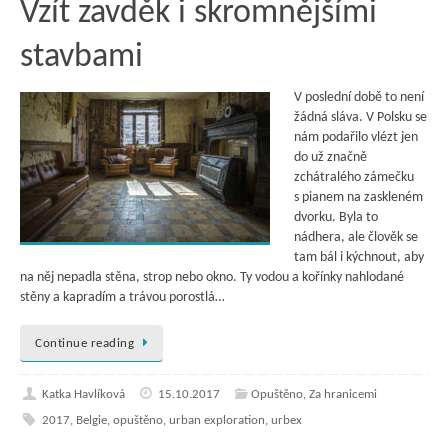
Vzít zavděk i skromnějšími
stavbami
V poslední době to není
žádná sláva. V Polsku se
nám podařilo vlézt jen
do už značně
zchátralého zámečku
s pianem na zaskleném
dvorku. Byla to
nádhera, ale člověk se
tam bál i kýchnout, aby
na něj nepadla stěna, strop nebo okno. Ty vodou a kořínky nahlodané
stěny a kapradím a trávou porostlá…
Continue reading
Katka Havlíková
15.10.2017
Opuštěno
,
Za hranicemi
2017
,
Belgie
,
opuštěno
,
urban exploration
,
urbex