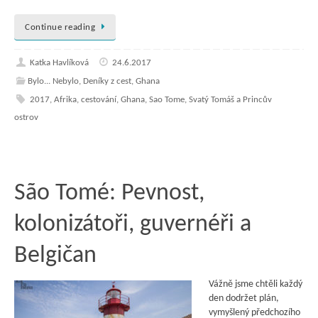
Continue reading
Katka Havlíková
24.6.2017
Bylo... Nebylo
,
Deníky z cest
,
Ghana
2017
,
Afrika
,
cestování
,
Ghana
,
Sao Tome
,
Svatý Tomáš a Princův
ostrov
São Tomé: Pevnost,
kolonizátoři, guvernéři a
Belgičan
Vážně jsme chtěli každý
den dodržet plán,
vymyšlený předchozího