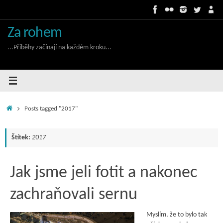
Skip
to
content
Za rohem
...Příběhy začínají na každém kroku...
Home
Posts tagged "2017"
Štítek:
2017
Jak jsme jeli fotit a nakonec
zachraňovali sernu
Myslím, že to bylo tak