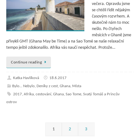
večera. Opravdu jsme
se chtěli řídit nějakým
časovým rozvrhem. A
skutečně nám to moc
nešlo. Po čtyřech
měsících v Ghaně jsme
přivykli GMT (Ghana May be Time) a na Sao Tomé se naše relaxační
tempo ještě zdokonalilo. Afrika vás naučí nespěchat. Protože…
Continue reading
Katka Havlíková
18.6.2017
Bylo... Nebylo
,
Deníky z cest
,
Ghana
,
Místa
2017
,
Afrika
,
cestování
,
Ghana
,
Sao Tome
,
Svatý Tomáš a Princův
ostrov
1
2
3