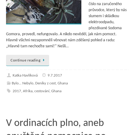
číslo na zaručeného
průvodce, který by nás
slumem i skládkou
elektroodpadu,
přezdívané Sodoma
Gomora, provedl, nefungovalo. A nikdo nevěděl, jak nám pomoct.
Hlavně všichni nezapomněli věnovat nám zděšený pohled a radu:
„Hlavně tam nechoďte sami!“ Nešli…
Continue reading
Katka Havlíková
9.7.2017
Bylo... Nebylo
,
Deníky z cest
,
Ghana
2017
,
Afrika
,
cestování
,
Ghana
V ordinacích plno, aneb