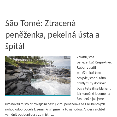
São Tomé: Ztracená
peněženka, pekelná ústa a
špitál
Ztratili jsme
peněženku! Respektive,
Ruben ztratil
peněženku! Jako
obvykle jsme si ráno
chytly žlutý dodávko-
bus a tetelili se blahem,
jak konečně jedeme na
čas. Jenže jak jsme
uvolňovali místo přibývajícím cestujícím, peněženka se z Rubenových
nohou odporoučela k zemi. Přišli jsme na to náhodou. Anders si chtěl
vyměnit poslední eura za místní…