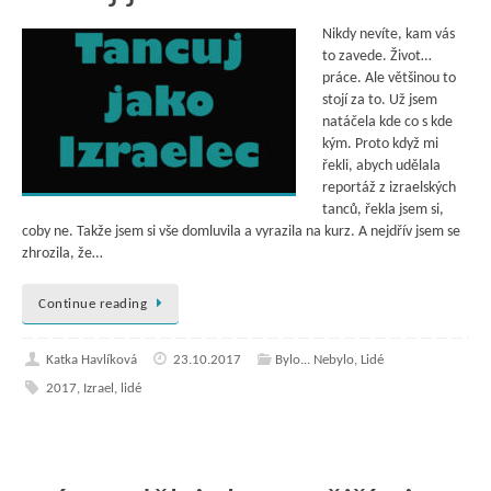
Nikdy nevíte, kam vás
to zavede. Život…
práce. Ale většinou to
stojí za to. Už jsem
natáčela kde co s kde
kým. Proto když mi
řekli, abych udělala
reportáž z izraelských
tanců, řekla jsem si,
coby ne. Takže jsem si vše domluvila a vyrazila na kurz. A nejdřív jsem se
zhrozila, že…
Continue reading
Katka Havlíková
23.10.2017
Bylo... Nebylo
,
Lidé
2017
,
Izrael
,
lidé