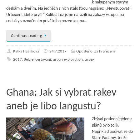
k nakupeným starým
deskám a dveřím. Na jedněch z nich stálo fixou napsáno: „Nevstupovat!
Urbexeři, jděte pryč!“ Kolikrát už jsme narazili na zákazy vstupu, na
cedulky s označením privátního pozemku, na…
Continue reading
Katka Havlíková
24.7.2017
Opuštěno
,
Za hranicemi
2017
,
Belgie
,
cestování
,
urban exploration
,
urbex
Ghana: Jak si vybrat rakev
aneb je libo langustu?
Zbýval poslední týden a
plánů bylo tolik.
Například podívat se do
Staré Fadamy. Jenže