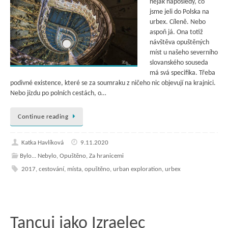
nějak naposledy, co
jsme jeli do Polska na
urbex. Cíleně. Nebo
aspoň já. Ona totiž
návštěva opuštěných
míst u našeho severního
slovanského souseda
má svá specifika. Třeba
podivné existence, které se za soumraku z ničeho nic objevují na krajnici.
Nebo jízdu po polních cestách, o…
Continue reading
Katka Havlíková
9.11.2020
Bylo... Nebylo
,
Opuštěno
,
Za hranicemi
2017
,
cestování
,
místa
,
opuštěno
,
urban exploration
,
urbex
Tancuj jako Izraelec