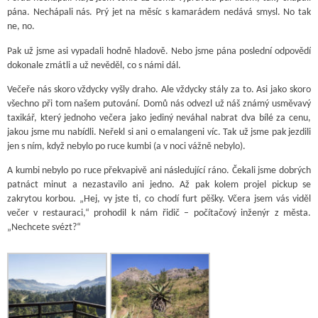
pána. Nechápali nás. Prý jet na měsíc s kamarádem nedává smysl. No tak
ne, no.
Pak už jsme asi vypadali hodně hladově. Nebo jsme pána poslední odpovědí
dokonale zmátli a už nevěděl, co s námi dál.
Večeře nás skoro vždycky vyšly draho. Ale vždycky stály za to. Asi jako skoro
všechno při tom našem putování. Domů nás odvezl už náš známý usměvavý
taxikář, který jednoho večera jako jediný neváhal nabrat dva bílé za cenu,
jakou jsme mu nabídli. Neřekl si ani o emalangeni víc. Tak už jsme pak jezdili
jen s ním, když nebylo po ruce kumbi (a v noci vážně nebylo).
A kumbi nebylo po ruce překvapivě ani následující ráno. Čekali jsme dobrých
patnáct minut a nezastavilo ani jedno. Až pak kolem projel pickup se
zakrytou korbou. „Hej, vy jste ti, co chodí furt pěšky. Včera jsem vás viděl
večer v restauraci,“ prohodil k nám řidič – počítačový inženýr z města.
„Nechcete svézt?“