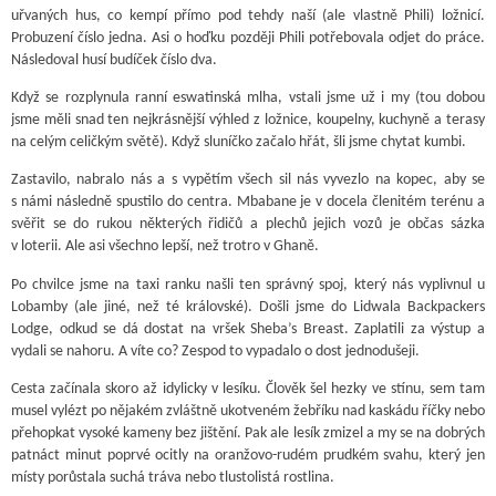
uřvaných hus, co kempí přímo pod tehdy naší (ale vlastně Phili) ložnicí.
Probuzení číslo jedna. Asi o hoďku později Phili potřebovala odjet do práce.
Následoval husí budíček číslo dva.
Když se rozplynula ranní eswatinská mlha, vstali jsme už i my (tou dobou
jsme měli snad ten nejkrásnější výhled z ložnice, koupelny, kuchyně a terasy
na celým celičkým světě). Když sluníčko začalo hřát, šli jsme chytat kumbi.
Zastavilo, nabralo nás a s vypětím všech sil nás vyvezlo na kopec, aby se
s námi následně spustilo do centra. Mbabane je v docela členitém terénu a
svěřit se do rukou některých řidičů a plechů jejich vozů je občas sázka
v loterii. Ale asi všechno lepší, než trotro v Ghaně.
Po chvilce jsme na taxi ranku našli ten správný spoj, který nás vyplivnul u
Lobamby (ale jiné, než té královské). Došli jsme do Lidwala Backpackers
Lodge, odkud se dá dostat na vršek Sheba’s Breast. Zaplatili za výstup a
vydali se nahoru. A víte co? Zespod to vypadalo o dost jednodušeji.
Cesta začínala skoro až idylicky v lesíku. Člověk šel hezky ve stínu, sem tam
musel vylézt po nějakém zvláštně ukotveném žebříku nad kaskádu říčky nebo
přehopkat vysoké kameny bez jištění. Pak ale lesík zmizel a my se na dobrých
patnáct minut poprvé ocitly na oranžovo-rudém prudkém svahu, který jen
místy porůstala suchá tráva nebo tlustolistá rostlina.