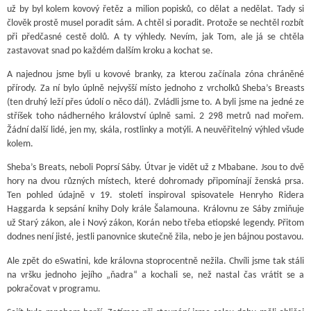
už by byl kolem kovový řetěz a milion popisků, co dělat a nedělat. Tady si
člověk prostě musel poradit sám. A chtěl si poradit. Protože se nechtěl rozbít
při předčasné cestě dolů. A ty výhledy. Nevím, jak Tom, ale já se chtěla
zastavovat snad po každém dalším kroku a kochat se.
A najednou jsme byli u kovové branky, za kterou začínala zóna chráněné
přírody. Za ní bylo úplně nejvyšší místo jednoho z vrcholků Sheba’s Breasts
(ten druhý leží přes údolí o něco dál). Zvládli jsme to. A byli jsme na jedné ze
stříšek toho nádherného království úplně sami. 2 298 metrů nad mořem.
Žádní další lidé, jen my, skála, rostlinky a motýli. A neuvěřitelný výhled všude
kolem.
Sheba’s Breats, neboli Poprsí Sáby. Útvar je vidět už z Mbabane. Jsou to dvě
hory na dvou různých místech, které dohromady připomínají ženská prsa.
Ten pohled údajně v 19. století inspiroval spisovatele Henryho Ridera
Haggarda k sepsání knihy Doly krále Šalamouna. Královnu ze Sáby zmiňuje
už Starý zákon, ale i Nový zákon, Korán nebo třeba etiopské legendy. Přitom
dodnes není jisté, jestli panovnice skutečně žila, nebo je jen bájnou postavou.
Ale zpět do eSwatini, kde královna stoprocentně nežila. Chvíli jsme tak stáli
na vršku jednoho jejího „ňadra“ a kochali se, než nastal čas vrátit se a
pokračovat v programu.