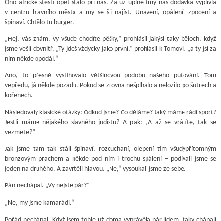
Ono africké štěstí opět stálo při nás. Za už úplné tmy nás dodávka vyplivla
v centru hlavního města a my se šli najíst. Unavení, opálení, zpocení a
špinaví. Chtělo tu burger.
„Hej, vás znám, vy všude chodíte pěšky,“ prohlásil jakýsi taky běloch, když
jsme vešli dovnitř. „Ty jdeš vždycky jako první,“ prohlásil k Tomovi, „a ty jsi za
ním někde opodál.“
Ano, to přesně vystihovalo většinovou podobu našeho putování. Tom
vepředu, já někde pozadu. Pokud se zrovna nešplhalo a nelozilo po šutrech a
kořenech.
Následovaly klasické otázky: Odkud jsme? Co děláme? Jaký máme rádi sport?
Jestli máme nějakého slavného judistu? A pak: „A až se vrátíte, tak se
vezmete?“
Jak jsme tam tak stáli špinaví, rozcuchaní, olepení tím všudypřítomným
bronzovým prachem a někde pod ním i trochu spálení – podívali jsme se
jeden na druhého. A zavrtěli hlavou. „Ne,“ vysoukali jsme ze sebe.
Pán nechápal. „Vy nejste pár?“
„Ne, my jsme kamarádi.“
Pořád nechápal. Když jsem tohle už doma vyprávěla pár lidem, taky chápali