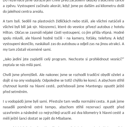
Do rezervace jsme dorazili jen chvíli před začátkem ukázky tradičního tance
a zpěvu. Vystoupení začínalo akorát, když jsme po dalším asi kilometru došli
do jakéhosi centra areálu.
A tam byli. Seděli na plastových židličkách nebo stáli, ale všichni natáčeli a
všichni byli bílí jak sýr. Nizozemci, které do vesnice přivezl autobus z hotelu
Hilton. Občas se zasmáli nějaké části vystoupení, co jim přišla vtipná. Hodně
spolu mluvili, ale hlavně hodně točili – na kamery, foťáky, telefony. A když
vystoupení skončilo, naskákali zas do autobusu a odjeli zas na jinou atrakci. A
my tam zůstali víceméně sami.
„Jako jediní jste zaplatili celý program. Nechcete si prohlédnout vesnici?“
zeptala se nás milá paní.
Chvíli jsme přemýšleli. Ale nakonec jsme se rozhodli tradiční obydlí oželet a
dojít si na ony vodopády. Odpoledne se totiž chýlilo ke konci. A abychom stihli
chytnout kumbi na hlavní cestě, potřebovali jsme Mantengu opustit ještě
před setměním.
I u vodopádů jsme byli sami. Přestože tam vedla normální cesta. A pak jsme
nasadili poměrně ostré tempo, abychom stihli rezervaci opustit před
uzavřením a následně co nejrychleji urazili asi dva kilometry k hlavní cestě a
měli ještě šanci dostat se zpět do Mbabane.