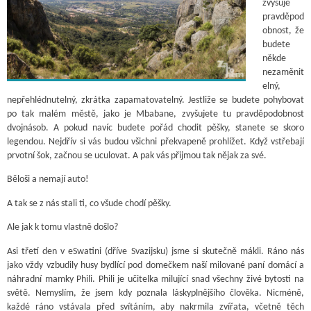
zvyšuje
pravděpod
obnost, že
budete
někde
nezaměnit
elný,
nepřehlédnutelný, zkrátka zapamatovatelný. Jestliže se budete pohybovat
po tak malém městě, jako je Mbabane, zvyšujete tu pravděpodobnost
dvojnásob. A pokud navíc budete pořád chodit pěšky, stanete se skoro
legendou. Nejdřív si vás budou všichni překvapeně prohlížet. Když vstřebají
prvotní šok, začnou se uculovat. A pak vás přijmou tak nějak za své.
Běloši a nemají auto!
A tak se z nás stali ti, co všude chodí pěšky.
Ale jak k tomu vlastně došlo?
Asi třetí den v eSwatini (dříve Svazijsku) jsme si skutečně mákli. Ráno nás
jako vždy vzbudily husy bydlící pod domečkem naší milované paní domácí a
náhradní mamky Phili. Phili je učitelka milující snad všechny živé bytosti na
světě. Nemyslím, že jsem kdy poznala láskyplnějšího člověka. Nicméně,
každé ráno vstávala před svítáním, aby nakrmila zvířata, včetně těch