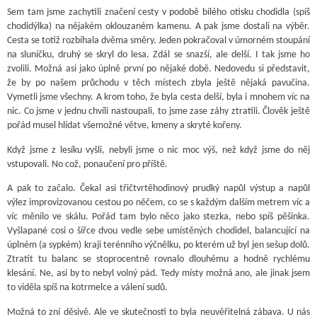
Sem tam jsme zachytili značení cesty v podobě bílého otisku chodidla (spíš
chodidýlka) na nějakém oklouzaném kamenu. A pak jsme dostali na výběr.
Cesta se totiž rozbíhala dvěma směry. Jeden pokračoval v úmorném stoupání
na sluníčku, druhý se skryl do lesa. Zdál se snazší, ale delší. I tak jsme ho
zvolili. Možná asi jako úplně první po nějaké době. Nedovedu si představit,
že by po našem průchodu v těch místech zbyla ještě nějaká pavučina.
Vymetli jsme všechny. A krom toho, že byla cesta delší, byla i mnohem víc na
nic. Co jsme v jednu chvíli nastoupali, to jsme zase záhy ztratili. Člověk ještě
pořád musel hlídat všemožné větve, kmeny a skryté kořeny.
Když jsme z lesíku vyšli, nebyli jsme o nic moc výš, než když jsme do něj
vstupovali. No což, ponaučení pro příště.
A pak to začalo. Čekal asi třičtvrtěhodinový prudký napůl výstup a napůl
výlez improvizovanou cestou po něčem, co se s každým dalším metrem víc a
víc měnilo ve skálu. Pořád tam bylo něco jako stezka, nebo spíš pěšinka.
Vyšlapané cosi o šířce dvou vedle sebe umístěných chodidel, balancující na
úplném (a sypkém) kraji terénního výčnělku, po kterém už byl jen sešup dolů.
Ztratit tu balanc se stoprocentně rovnalo dlouhému a hodně rychlému
klesání. Ne, asi by to nebyl volný pád. Tedy místy možná ano, ale jinak jsem
to viděla spíš na kotrmelce a válení sudů.
Možná to zní děsivě. Ale ve skutečnosti to byla neuvěřitelná zábava. U nás