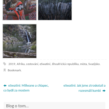
2019
,
Afrika
,
cestování
,
eSwatini
,
Jihoafrická republika
,
místa
,
Svazijsko
.
Bookmark
.
eSwatini: Mlilwane a chlapec,
eSwatini: Jak jsme ztroskotali a
co bydlí za mostem
rozesmáli kumbi
Blog o tom…