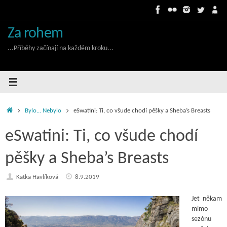
Skip
to
content
Za rohem
...Příběhy začínají na každém kroku...
Home
Bylo... Nebylo
eSwatini: Ti, co všude chodí pěšky a Sheba’s Breasts
eSwatini: Ti, co všude chodí
pěšky a Sheba’s Breasts
Katka Havlíková
8.9.2019
Jet někam
mimo
sezónu