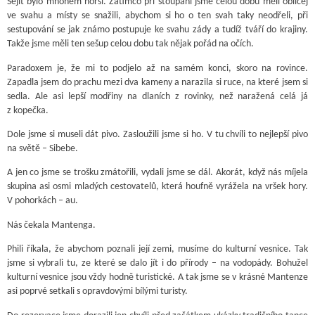
Sejít bylo mnohem horší. Zatímco při stoupání jsme celou dobu měli obličej
ve svahu a místy se snažili, abychom si ho o ten svah taky neodřeli, při
sestupování se jak známo postupuje ke svahu zády a tudíž tváří do krajiny.
Takže jsme měli ten sešup celou dobu tak nějak pořád na očích.
Paradoxem je, že mi to podjelo až na samém konci, skoro na rovince.
Zapadla jsem do prachu mezi dva kameny a narazila si ruce, na které jsem si
sedla. Ale asi lepší modřiny na dlaních z rovinky, než naražená celá já
z kopečka.
Dole jsme si museli dát pivo. Zasloužili jsme si ho. V tu chvíli to nejlepší pivo
na světě – Sibebe.
A jen co jsme se trošku zmátořili, vydali jsme se dál. Akorát, když nás míjela
skupina asi osmi mladých cestovatelů, která houfně vyrážela na vršek hory.
V pohorkách – au.
Nás čekala Mantenga.
Phili říkala, že abychom poznali její zemi, musíme do kulturní vesnice. Tak
jsme si vybrali tu, ze které se dalo jít i do přírody – na vodopády. Bohužel
kulturní vesnice jsou vždy hodně turistické. A tak jsme se v krásné Mantenze
asi poprvé setkali s opravdovými bílými turisty.