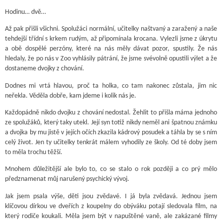
Hodinu… dvě…
Až pak přišli všichni. Spolužáci normální, učitelky naštvaný a zaražený a naše
tehdejší třídní s krkem rudým, až připomínala krocana. Vylezli jsme z úkrytu
a obě dospělé perzóny, které na nás měly dávat pozor, spustily. Že nás
hledaly, že po nás v Zoo vyhlásily pátrání, že jsme svévolně opustili výlet a že
dostaneme dvojky z chování.
Dodnes mi vrtá hlavou, proč ta holka, co tam nakonec zůstala, jim nic
neřekla. Věděla dobře, kam jdeme i kolik nás je.
Každopádně nikdo dvojku z chování nedostal. Žehlit to přišla máma jednoho
ze spolužáků, který taky utekl. Její syn totiž nikdy neměl ani špatnou známku
a dvojka by mu jistě v jejích očích zkazila kádrový posudek a táhla by se s ním
celý život. Jen ty učitelky tenkrát málem vyhodily ze školy. Od té doby jsem
to měla trochu těžší.
Mnohem důležitější ale bylo to, co se stalo o rok později a co prý mělo
předznamenat můj narušený psychický vývoj.
Jak jsem psala výše, děti jsou zvědavé. I já byla zvědavá. Jednou jsem
klíčovou dírkou ve dveřích z koupelny do obýváku potají sledovala film, na
který rodiče koukali. Měla jsem být v napuštěné vaně, ale zakázané filmy