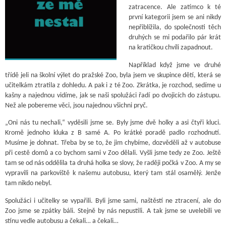
zatracence. Ale zatímco k té
první kategorii jsem se ani nikdy
nepřiblížila, do společnosti těch
druhých se mi podařilo pár krát
na kratičkou chvíli zapadnout.
Například když jsme ve druhé
třídě jeli na školní výlet do pražské Zoo, byla jsem ve skupince dětí, která se
učitelkám ztratila z dohledu. A pak i z té Zoo. Zkrátka, je rozchod, sedíme u
kašny a najednou vidíme, jak se naši spolužáci řadí po dvojicích do zástupu.
Než ale pobereme věci, jsou najednou všichni pryč.
„Oni nás tu nechali,“ vyděsili jsme se. Byly jsme dvě holky a asi čtyři kluci.
Kromě jednoho kluka z B samé A. Po krátké poradě padlo rozhodnutí.
Musíme je dohnat. Třeba by se to, že jim chybíme, dozvěděli až v autobuse
při cestě domů a co bychom sami v Zoo dělali. Vyšli jsme tedy ze Zoo. Ještě
tam se od nás oddělila ta druhá holka se slovy, že raději počká v Zoo. A my se
vypravili na parkoviště k našemu autobusu, který tam stál osamělý. Jenže
tam nikdo nebyl.
Spolužáci i učitelky se vypařili. Byli jsme sami, naštěstí ne ztracení, ale do
Zoo jsme se zpátky báli. Stejně by nás nepustili. A tak jsme se uvelebili ve
stínu vedle autobusu a čekali… a čekali…