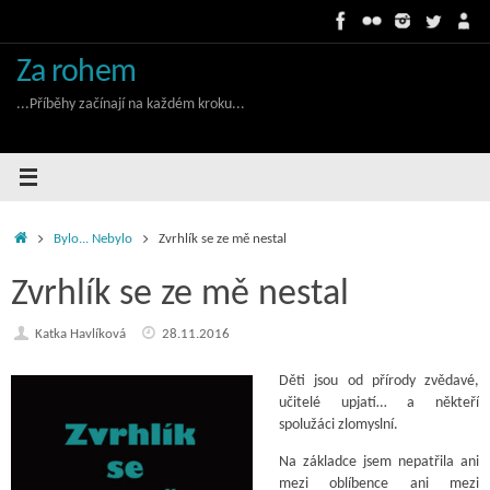
Skip
to
content
Za rohem
...Příběhy začínají na každém kroku...
Home
Bylo... Nebylo
Zvrhlík se ze mě nestal
Zvrhlík se ze mě nestal
Katka Havlíková
28.11.2016
Děti jsou od přírody zvědavé,
učitelé upjatí… a někteří
spolužáci zlomyslní.
Na základce jsem nepatřila ani
mezi oblíbence ani mezi