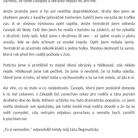
zaznělo, že tyhle časopisy a obrázky nejsou nic pro mě.
Jenže protože jsem si ho ani nestihla doprohlédnout, druhý den jsem se
zbytkem peněz z kasičky (převážně tvořeným haléři) jsem vyrazila do trafiky
zas. A se stejnou výmluvou opět uspěla. Jenže tentokrát jsem odnesla
časopis do školy. Celý den jsem ho nosila v batohu na zádech, až ho vybalila
v družině, tedy spíš, když jsme s družinou šli ven – až úplně vzadu u plotu
areálu, kde se dalo schovat za vysoké topoly. Opět jsem nebyla sama.
Tentokrát se účastnilo několik kluků a jedna holka. Shodou okolností ta samá,
která rok před tím raději počkala v Zoo.
Potichu jsme si prohlíželi ty stejně divný obrázky a hlídkovali, zda někdo
nejde. Hlídkovali jsme tak pečlivě, že jsme si nevšimli, že ta holka odešla.
Všimli jsme si toho, až když stála u vychovatelky a ta na mě volala, ať jdu k ní.
Asi víte, co se stalo a co následovalo. Časopis, který jsem poslušně donesla
k ní, byl zabaven, v žákajdě byl zanechán vzkaz pro rodiče a táta pozván
druhého dne do školy. Během schůzky mu bylo dramaticky popsáno, co jsem
nutila sledovat své spolužáky, jak tohle mohli moji rodiče dovolit a že by se
měli zamyslet, zda netrpím nějakou poruchou a neměla bych zamířit
k psychiatrovi.
„To si nemyslim,“ odpověděl tehdy můj táta flegmaticky.