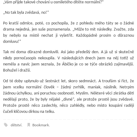
„Vám přijde takové chování u osmiletého dítěte normální?“
„No tak byla zvědavá, no!“
Po kratší odmlce, poté, co pochopila, že z pohledu mého táty se o žádné
drama nejedná, jen suše poznamenala. „Může to mít následky. Zvažte, zda
by nebylo na místě nechat ji vyšetřit. Každopádně prosím o důraznou
domluvu!“
Tak mi doma důrazně domluvili. Asi jako předešlý den. A já už si skutečně
nikdy pornočasopis nekoupila. V následujících dnech jsem na něj totiž už
neměla a navíc jsem seznala, že Ábíčko je co se týče obrázků zajímavější.
Bohužel i dražší.
Od té doby uplynulo už šestnáct let, skoro sedmnáct. A troufám si říct, že
jsem vcelku normální člověk – žádný zvrhlík, maniak, násilník. Netrpím
žádnou úchylkou, ani poruchou osobnosti. Myslím. Některé věci zkrátka děti
nedělají proto, že by byly nějaké „divné“, ale protože prostě jsou zvědavé.
Protože prostě něco zaslechly, něco zahlédly, nebo místo koupání raději
čučeli klíčovou dírkou na telku.
dětství
.
Bookmark
.