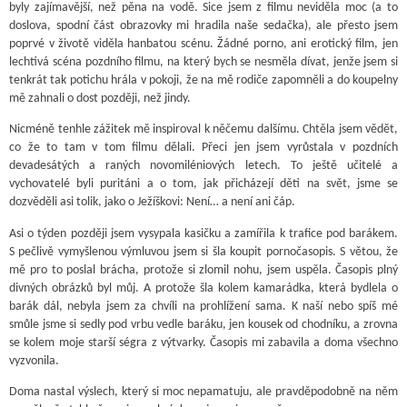
byly zajímavější, než pěna na vodě. Sice jsem z filmu neviděla moc (a to
doslova, spodní část obrazovky mi hradila naše sedačka), ale přesto jsem
poprvé v životě viděla hanbatou scénu. Žádné porno, ani erotický film, jen
lechtivá scéna pozdního filmu, na který bych se nesměla dívat, jenže jsem si
tenkrát tak potichu hrála v pokoji, že na mě rodiče zapomněli a do koupelny
mě zahnali o dost později, než jindy.
Nicméně tenhle zážitek mě inspiroval k něčemu dalšímu. Chtěla jsem vědět,
co že to tam v tom filmu dělali. Přeci jen jsem vyrůstala v pozdních
devadesátých a raných novomiléniových letech. To ještě učitelé a
vychovatelé byli puritáni a o tom, jak přicházejí děti na svět, jsme se
dozvěděli asi tolik, jako o Ježíškovi: Není… a není ani čáp.
Asi o týden později jsem vysypala kasičku a zamířila k trafice pod barákem.
S pečlivě vymyšlenou výmluvou jsem si šla koupit pornočasopis. S větou, že
mě pro to poslal brácha, protože si zlomil nohu, jsem uspěla. Časopis plný
divných obrázků byl můj. A protože šla kolem kamarádka, která bydlela o
barák dál, nebyla jsem za chvíli na prohlížení sama. K naší nebo spíš mé
smůle jsme si sedly pod vrbu vedle baráku, jen kousek od chodníku, a zrovna
se kolem moje starší ségra z výtvarky. Časopis mi zabavila a doma všechno
vyzvonila.
Doma nastal výslech, který si moc nepamatuju, ale pravděpodobně na něm