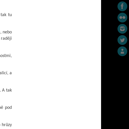
 tak tu
e, nebo
 raději
nostmi,
licí, a
. A tak
vně pod
 hrůzy