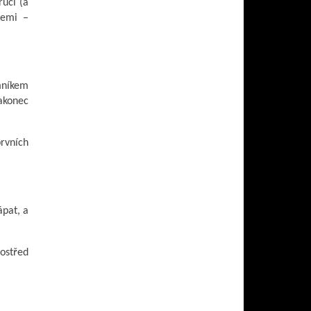
ručí (a
žemi –
mníkem
akonec
rvních
ápat, a
ostřed