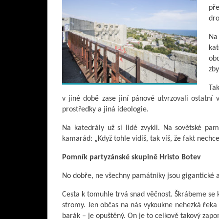
př
dro
Na 
ka
obd
zby
Tak
v jiné době zase jiní pánové utvrzovali ostatní
prostředky a jiná ideologie.
Na katedrály už si lidé zvykli. Na sovětské pam
kamarád: „Když tohle vidíš, tak víš, že fakt nechce
Pomník partyzánské skupině Hristo Botev
No dobře, ne všechny památníky jsou gigantické a s
Cesta k tomuhle trvá snad věčnost. Škrábeme se k
stromy. Jen občas na nás vykoukne nehezká řek
barák – je opuštěný. On je to celkově takový zapom