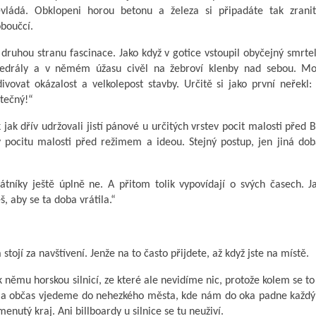
evládá. Obklopeni horou betonu a železa si připadáte tak zranit
boučcí.
druhou stranu fascinace. Jako když v gotice vstoupil obyčejný smrte
tedrály a v němém úžasu civěl na žebroví klenby nad sebou. Mo
ivovat okázalost a velkolepost stavby. Určitě si jako první neřekl:
tečný!“
 jak dřív udržovali jistí pánové u určitých vrstev pocit malosti před
 v pocitu malosti před režimem a ideou. Stejný postup, jen jiná dob
átníky ještě úplně ne. A přitom tolik vypovídají o svých časech. J
š, aby se ta doba vrátila.“
tojí za navštívení. Jenže na to často přijdete, až když jste na místě.
 němu horskou silnicí, ze které ale nevidíme nic, protože kolem se t
a a občas vjedeme do nehezkého města, kde nám do oka padne každý
enutý kraj. Ani billboardy u silnice se tu neuživí.