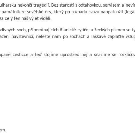
ulharsku nekončí tragédií. Bez starostí s odtahovkou, servisem a nev
ý památník ze sovětské éry, který po rozpadu svazu naopak ožil (legá
za celý ten náš výlet viděli.
divných soch, připomínajících Blanické rytíře, a řeckých písmen se t
žení návštěvníci, nelezte nám po sochách a laskavě zaplaťte vstu
apané cestičce a teď stojíme uprostřed něj a snažíme se rozklíčov
Tom.