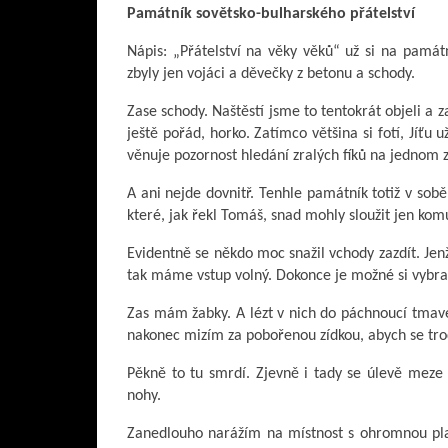
Památník sovětsko-bulharského přátelství
Nápis: „Přátelství na věky věků“ už si na památ
zbyly jen vojáci a děvečky z betonu a schody.
Zase schody. Naštěstí jsme to tentokrát objeli a 
ještě pořád, horko. Zatímco většina si fotí, Jíťu
věnuje pozornost hledání zralých fíků na jednom z
A ani nejde dovnitř. Tenhle památník totiž v so
které, jak řekl Tomáš, snad mohly sloužit jen kom
Evidentně se někdo moc snažil vchody zazdít. Jenž
tak máme vstup volný. Dokonce je možné si vybra
Zas mám žabky. A lézt v nich do páchnoucí tmavé
nakonec mizím za pobořenou zídkou, abych se troc
Pěkně to tu smrdí. Zjevně i tady se úlevě meze 
nohy.
Zanedlouho narážím na místnost s ohromnou plas