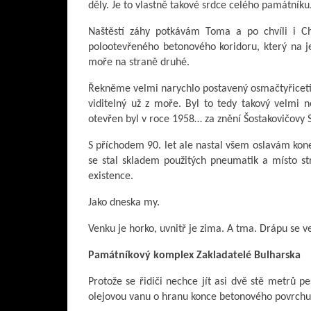
děly. Je to vlastně takové srdce celého památník
Naštěstí záhy potkávám Toma a po chvíli i C
polootevřeného betonového koridoru, který na 
moře na straně druhé.
Řekněme velmi narychlo postavený osmačtyřicetim
viditelný už z moře. Byl to tedy takový velmi 
otevřen byl v roce 1958… za znění Šostakovičovy
S příchodem 90. let ale nastal všem oslavám kone
se stal skladem použitých pneumatik a místo s
existence.
Jako dneska my.
Venku je horko, uvnitř je zima. A tma. Drápu se ve
Památníkový komplex Zakladatelé Bulharska
Protože se řidiči nechce jít asi dvě stě metrů pe
olejovou vanu o hranu konce betonového povrchu a