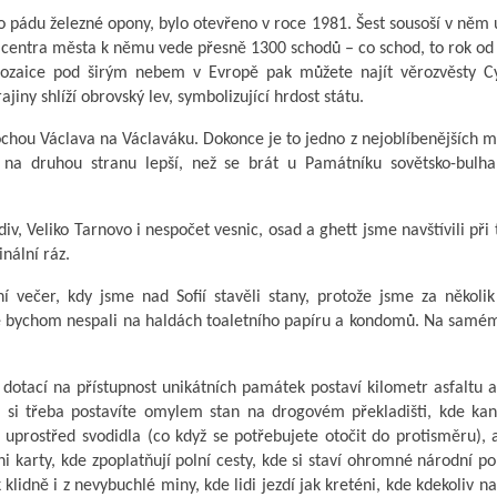
o pádu železné opony, bylo otevřeno v roce 1981. Šest sousoší v něm
z centra města k němu vede přesně 1300 schodů – co schod, to rok od
mozaice pod širým nebem v Evropě pak můžete najít věrozvěsty Cy
iny shlíží obrovský lev, symbolizující hrdost státu.
 sochou Václava na Václaváku. Dokonce je to jedno z nejoblíbenějších m
a na druhou stranu lepší, než se brát u Památníku sovětsko-bulha
v, Veliko Tarnovo i nespočet vesnic, osad a ghett jsme navštívili při 
nální ráz.
í večer, kdy jsme nad Sofií stavěli stany, protože jsme za několik
de bychom nespali na haldách toaletního papíru a kondomů. Na samém
 dotací na přístupnost unikátních památek postaví kilometr asfaltu 
 si třeba postavíte omylem stan na drogovém překladišti, kde kana
 uprostřed svodidla (co když se potřebujete otočit do protisměru), 
 karty, kde zpoplatňují polní cesty, kde si staví ohromné národní p
lidně i z nevybuchlé miny, kde lidi jezdí jak kreténi, kde kdekoliv na 