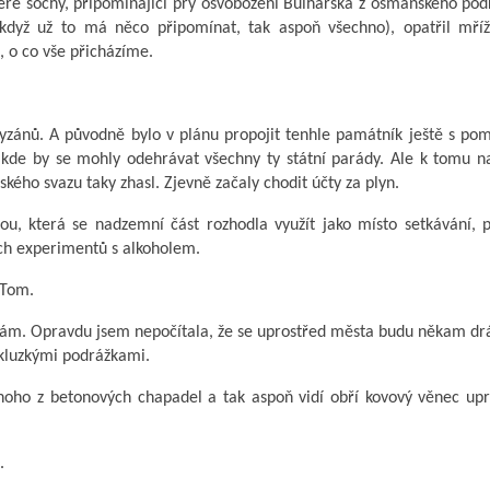
eré sochy, připomínající prý osvobození Bulharska z osmanského pod
 když už to má něco připomínat, tak aspoň všechno), opatřil mří
, o co vše přicházíme.
tyzánů. A původně bylo v plánu propojit tenhle památník ještě s po
kde by se mohly odehrávat všechny ty státní parády. Ale k tomu n
ého svazu taky zhasl. Zjevně začaly chodit účty za plyn.
, která se nadzemní část rozhodla využít jako místo setkávání, p
ích experimentů s alkoholem.
 Tom.
dám. Opravdu jsem nepočítala, že se uprostřed města budu někam dr
i kluzkými podrážkami.
noho z betonových chapadel a tak aspoň vidí obří kovový věnec upr
.