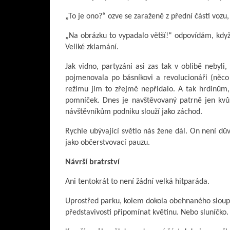
„To je ono?“ ozve se zaraženě z přední části vozu
„Na obrázku to vypadalo větší!“ odpovídám, kd
Veliké zklamání.
Jak vidno, partyzáni asi zas tak v oblibě nebyl
pojmenovala po básníkovi a revolucionáři (něco
režimu jim to zřejmě nepřidalo. A tak hrdinům, 
pomníček. Dnes je navštěvovaný patrně jen kvůl
návštěvníkům podniku slouží jako záchod.
Rychle ubývající světlo nás žene dál. On není dův
jako občerstvovací pauzu.
Návrší bratrství
Ani tentokrát to není žádní velká hitparáda.
Uprostřed parku, kolem dokola obehnaného sloupy
představivosti připomínat květinu. Nebo sluníčko.