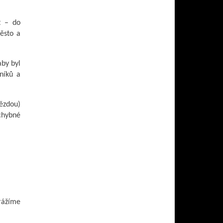
t – do
ěsto a
aby byl
níků a
vězdou)
chybné
orážíme