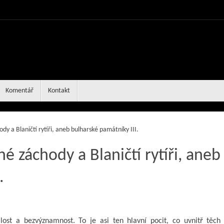
Komentář
Kontakt
dy a Blaničtí rytíři, aneb bulharské památníky III.
é záchody a Blaničtí rytíři, aneb
.
ost a bezvýznamnost. To je asi ten hlavní pocit, co uvnitř těch 