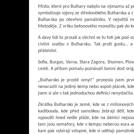
Místo, které pro Bulhary nabylo na významu až p
symbolizuje výjevy ze středověkého Bulharska a 
Bulharska po otevření památníku. V největší 
Metoděje. Z vršku betonového monolitu pak do kraj
A davy lidí tu proudí a všichni se tu fotí jak pod
civilní svatbu v Bulharsku. Tak proti gustu… 
přátelství.
Sofia, Burgas, Varna, Stara Zagora, Shumen, Plovdi
cestě. A přitom pomalu poznávali tamní dost origi
„Bulharsko je prostě omyl!“ pronesla jsem prvn
nenarazili na jediný kemp nebo aspoň plácek, k
jsem si ale s tak jednoduchou definicí nevystačila.
Zkrátka Bulharsko je země, kde se z milionových
kadibouda, kde před samoškou žebrají děti, kde
vypouští hned vedle pláže, kde na dálnici nejsou
tam jsou semafory, kde v kempu neberou eura ani
kam pak vybírají vstupné, kde si udělají památník k