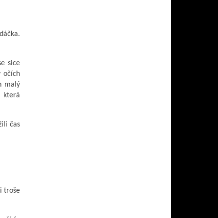
dáčka.
se sice
 očích
en malý
 která
ili čas
i troše