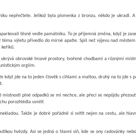
níku nepřečtete. Jelikož byla písmenka z bronzu, někdo je ukradl. A
zaparkovali těsně vedle památníku. To je příjemná změna, když je zas
 už téma výletu přivedlo do mírné apatie. Spíš než výjevu nad městem
 keříků.
bě ukrývá obrovské tmavé prostory, tvořené chodbami a různými míst
unistickým orgiím.
e když jde na to jeden člověk s cihlami a maltou, druhý na to jde s pa
t.
 místnosti plné odpadků se mi nechce, ale přeci se nepůjdu přezout
hu porozhlédla uvnitř.
nekladou. Takže je dobré pořádně si svítit nejen na cestu, ale hla
tikou hvězdy. Asi se jedná o hlavní síň, kde se ony radovánky nebo