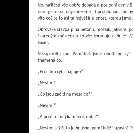
No, naštěstí vše dobře dopadá a poslední den v B
vším ještě, si tedy můžeme jít prohlídnout jedin
víte co? Je to asi ta největší šílenost, kterou jsme 
Obrovská stavba plná betonu, mozaik, jakýchsi po
škaredým městem a to vše korunuje cedule: „Vá
kase“.
Nezaplatili jsme. Památník jsme obešli po vyšl
znamená co.
„Proč ten rytíř hajluje?“
„Nevim!“
„Co jsou zač ti na mozaice?“
„Nevim!“
„A proč tu maj kamenožrouta?“
„Nevim! Ježiš, to je hnusnej památník!“ uzavírá 