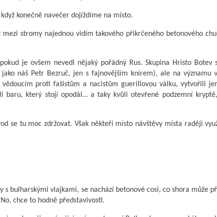
, když konečně navečer dojíždíme na místo.
yž mezi stromy najednou vidím takového přikrčeného betonového chu
i, pokud je ovšem nevedl nějaký pořádný Rus. Skupina Hristo Botev 
 jako náš Petr Bezruč, jen s fajnovějším knírem), ale na významu v
vědoucím proti fašistům a nacistům guerillovou válku, vytvořili j
i baru, který stojí opodál… a taky kvůli otevřené podzemní kryptě,
od se tu moc zdržovat. Však někteří místo návštěvy místa raději využ
 s bulharskými vlajkami, se nachází betonové cosi, co shora může př
 No, chce to hodně představivosti.