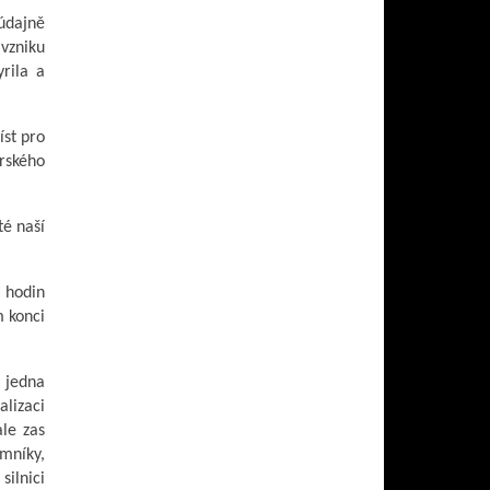
 údajně
 vzniku
rila a
íst pro
rského
té naší
 hodin
 konci
a jedna
lizaci
ale zas
omníky,
silnici