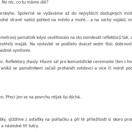
u. No nic, co tu máme dál?
hrobyho. Společně se vydáváme až do nejvyšších dostupných mís
jedné straně nabízí pohled na město a moře… a na sochy vojáků, m
etrový památník kdysi osvětlovalo na sto osmdesát reflektorů tak, 
neotřelý maják. Na výstavbě se podílelo dvacet sedm tisíc dobrovol
 Sedmé symfonie.
c. Reflektory zhasly. Hlavní sál pro komunistické ceremonie (ten s h
traníků se památníkem začali prohánět zvědavci a více či méně po
n. Přeci jen se na povrchu nějak líp dýchá.
šky, sjíždíme z asfaltky na polňačku a při té příležitosti si skoro pr
 následné tři šutry.