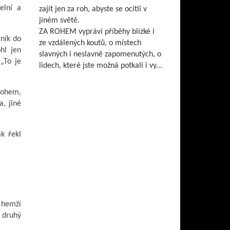
elní a
zajít jen za roh, abyste se ocitli v
jiném světě.
ZA ROHEM vypráví příběhy blízké i
lník do
ze vzdálených koutů, o místech
hl jen
slavných i neslavně zapomenutých, o
 „To je
lidech, které jste možná potkali i vy...
 Bohem,
a, jiné
ak řekl
o hemží
 druhý