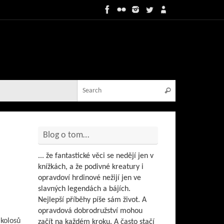
Search for:
Search
Blog o tom…
... že fantastické věci se nedějí jen v
knížkách, a že podivné kreatury i
opravdoví hrdinové nežijí jen ve
slavných legendách a bájích.
Nejlepší příběhy píše sám život. A
opravdová dobrodružství mohou
kolosů
začít na každém kroku. A často stačí