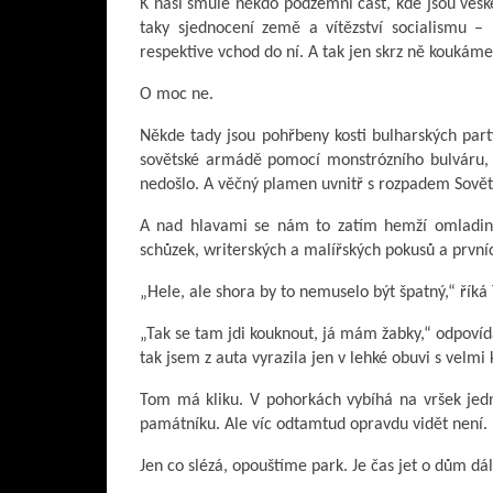
K naší smůle někdo podzemní část, kde jsou vešk
taky sjednocení země a vítězství socialismu –
respektive vchod do ní. A tak jen skrz ně koukáme
O moc ne.
Někde tady jsou pohřbeny kosti bulharských par
sovětské armádě pomocí monstrózního bulváru, 
nedošlo. A věčný plamen uvnitř s rozpadem Sovětsk
A nad hlavami se nám to zatím hemží omladinou
schůzek, writerských a malířských pokusů a prvn
„Hele, ale shora by to nemuselo být špatný,“ říká
„Tak se tam jdi kouknout, já mám žabky,“ odpoví
tak jsem z auta vyrazila jen v lehké obuvi s velm
Tom má kliku. V pohorkách vybíhá na vršek jed
památníku. Ale víc odtamtud opravdu vidět není.
Jen co slézá, opouštíme park. Je čas jet o dům dál