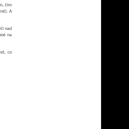
ím, čím
lně). A
yčí nad
pné na
at, co