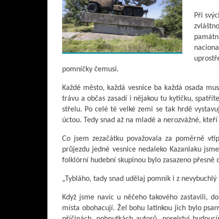
Při svý
zvlášt
památní
naciona
uprostř
pomníčky čemusi.
Každé město, každá vesnice ba každá osada mus
trávu a občas zasadí i nějakou tu kytičku, spatří
střelu. Po celé té velké zemi se tak hrdě vystavu
úctou. Tedy snad až na mladé a nerozvážné, kteří
Co jsem zezačátku považovala za poměrně vtipn
průjezdu jedné vesnice nedaleko Kazanlaku jsme b
folklórní hudební skupinou bylo zasazeno přesn
„Tybláho, tady snad udělaj pomník i z nevybuchl
Když jsme navíc u něčeho takového zastavili, do
místa obohacují. Žel bohu latinkou jich bylo psan
příčinách, pohnutkách autorů, poselství budouc