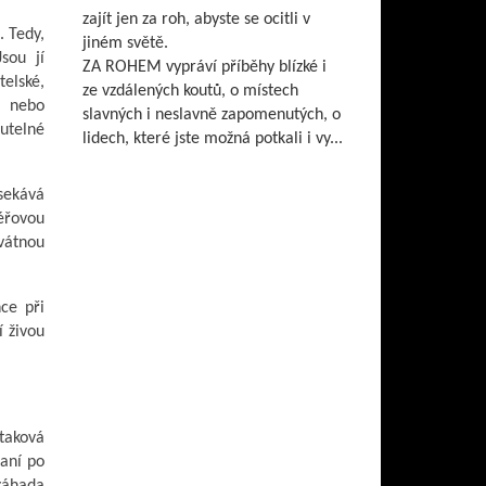
zajít jen za roh, abyste se ocitli v
. Tedy,
jiném světě.
sou jí
ZA ROHEM vypráví příběhy blízké i
elské,
ze vzdálených koutů, o místech
m nebo
slavných i neslavně zapomenutých, o
utelné
lidech, které jste možná potkali i vy...
sekává
céřovou
svátnou
ce při
í živou
 taková
raní po
záhada