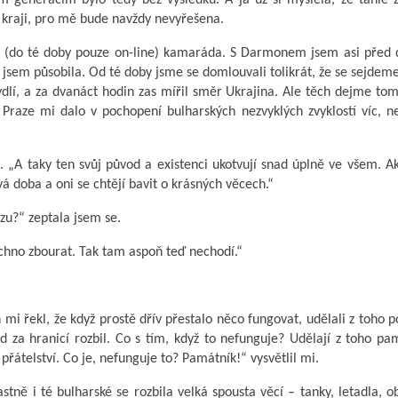
o kraji, pro mě bude navždy nevyřešena.
ho (do té doby pouze on-line) kamaráda. S Darmonem jsem asi před
jsem působila. Od té doby jsme se domlouvali tolikrát, že se sejdeme
 bydlí, a za dvanáct hodin zas mířil směr Ukrajina. Ale těch dejme t
Praze mi dalo v pochopení bulharských nezvyklých zvyklostí víc, n
n. „A taky ten svůj původ a existenci ukotvují snad úplně ve všem. A
á doba a oni se chtějí bavit o krásných věcech.“
zu?“ zeptala jsem se.
echno zbourat. Tak tam aspoň teď nechodí.“
 mi řekl, že když prostě dřív přestalo něco fungovat, udělali z toho 
ed za hranicí rozbil. Co s tím, když to nefunguje? Udělají z toho pa
řátelství. Co je, nefunguje to? Památník!“ vysvětlil mi.
tně i té bulharské se rozbila velká spousta věcí – tanky, letadla, 