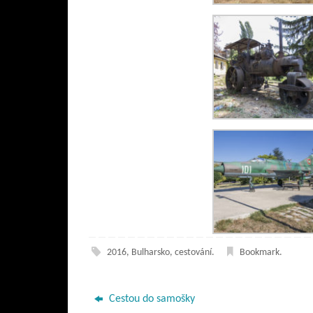
2016
,
Bulharsko
,
cestování
.
Bookmark
.
Cestou do samošky