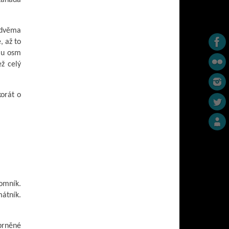
 dvěma
, až to
omu osm
ež celý
korát o
pomník.
mátník.
obrněné