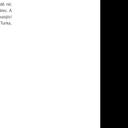
dě nic
álec. A
uzující
 Turka,