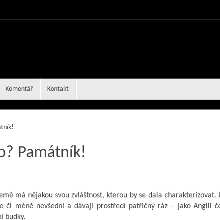
Komentář
Kontakt
tník!
o? Památník!
emě má nějakou svou zvláštnost, kterou by se dala charakterizovat. 
ce či méně nevšední a dávají prostředí patřičný ráz – jako Anglii 
ní budky.