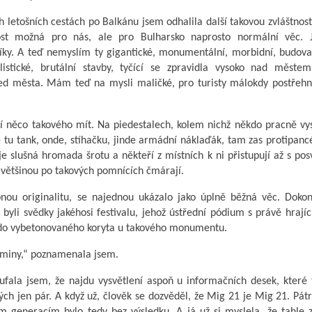
ch letošních cestách po Balkánu jsem odhalila další takovou zvláštnost
nost možná pro nás, ale pro Bulharsko naprosto normální věc. J
ky. A teď nemyslím ty gigantické, monumentální, morbidní, budovat
listické, brutální stavby, tyčící se zpravidla vysoko nad měste
ed města. Mám teď na mysli maličké, pro turisty málokdy postřehn
í něco takového mít. Na piedestalech, kolem nichž někdo pracně vy
te tu tank, onde, stíhačku, jinde armádní náklaďák, tam zas protipan
je slušná hromada šrotu a někteří z místních k ni přistupují až s po
 většinou po takových pomnících čmárají.
ou originalitu, se najednou ukázalo jako úplně běžná věc. Dokon
yli svědky jakéhosi festivalu, jehož ústřední pódium s právě hrajíc
ě do vybetonovaného koryta u takového monumentu.
ý miny,“ poznamenala jsem.
ufala jsem, že najdu vysvětlení aspoň u informačních desek, které
ých jen pár. A když už, člověk se dozvěděl, že Mig 21 je Mig 21. Pát
ím generacím bylo tedy bez výsledku. A já už si myslela, že tahle 