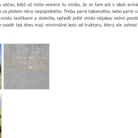
A občas, když už měla vesnice tu smůlu, že se tam ani v okolí armá
bo za plotem něco nepojízdného. Třeba parní lokomotivu nebo parní v
 místo lavičkami a stolečky, opředli ještě místo nějakou velmi povzb
o osadě tak dnes mají minimálně kolo od traktoru, který ale zahnal