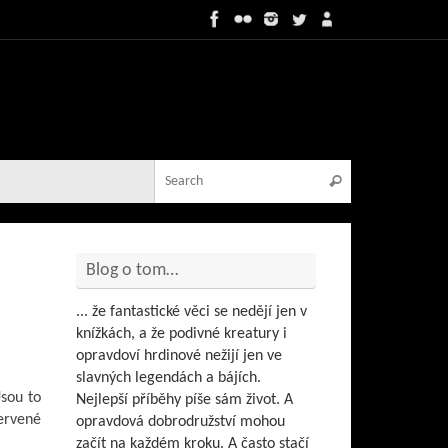
Search for:
Search
Blog o tom…
... že fantastické věci se nedějí jen v
knížkách, a že podivné kreatury i
opravdoví hrdinové nežijí jen ve
slavných legendách a bájích.
Jsou to
Nejlepší příběhy píše sám život. A
červené
opravdová dobrodružství mohou
začít na každém kroku. A často stačí