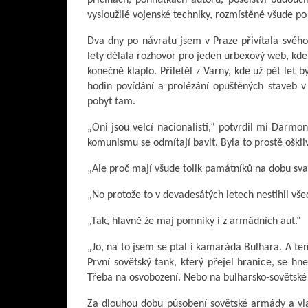
vysloužilé vojenské techniky, rozmístěné všude p
Dva dny po návratu jsem v Praze přivítala své
lety dělala rozhovor pro jeden urbexový web, kde 
konečně klaplo. Přiletěl z Varny, kde už pět let
hodin povídání a prolézání opuštěných staveb v 
pobyt tam.
„Oni jsou velcí nacionalisti,“ potvrdil mi Darmo
komunismu se odmítají bavit. Byla to prostě oškliv
„Ale proč mají všude tolik památníků na dobu sva
„No protože to v devadesátých letech nestihli vš
„Tak, hlavně že maj pomníky i z armádních aut.“
„Jo, na to jsem se ptal i kamaráda Bulhara. A ten
První sovětský tank, který přejel hranice, se hn
Třeba na osvobození. Nebo na bulharsko-sovětské p
Za dlouhou dobu působení sovětské armády a vlas