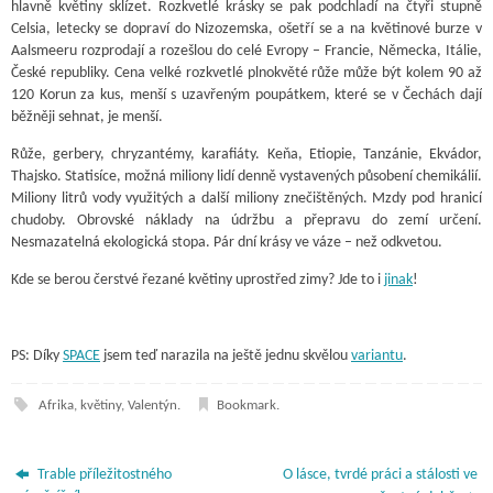
hlavně květiny sklízet. Rozkvetlé krásky se pak podchladí na čtyři stupně
Celsia, letecky se dopraví do Nizozemska, ošetří se a na květinové burze v
Aalsmeeru rozprodají a rozešlou do celé Evropy – Francie, Německa, Itálie,
České republiky. Cena velké rozkvetlé plnokvěté růže může být kolem 90 až
120 Korun za kus, menší s uzavřeným poupátkem, které se v Čechách dají
běžněji sehnat, je menší.
Růže, gerbery, chryzantémy, karafiáty. Keňa, Etiopie, Tanzánie, Ekvádor,
Thajsko. Statisíce, možná miliony lidí denně vystavených působení chemikálií.
Miliony litrů vody využitých a další miliony znečištěných. Mzdy pod hranicí
chudoby. Obrovské náklady na údržbu a přepravu do zemí určení.
Nesmazatelná ekologická stopa. Pár dní krásy ve váze – než odkvetou.
Kde se berou čerstvé řezané květiny uprostřed zimy? Jde to i
jinak
!
PS: Díky
SPACE
jsem teď narazila na ještě jednu skvělou
variantu
.
Afrika
,
květiny
,
Valentýn
.
Bookmark
.
Trable příležitostného
O lásce, tvrdé práci a stálosti ve