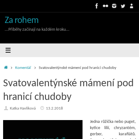
Skip
to
content
Za rohem
...Příběhy začínají na každém kroku...
Home
Komentář
Svatovalentýnské mámení pod hranicí chudoby
Svatovalentýnské mámení pod
hranicí chudoby
Katka Havlíková
13.2.2018
Jedna růžička nebo puget,
kytice lilií, chryzantém,
gerber, karafiátů.