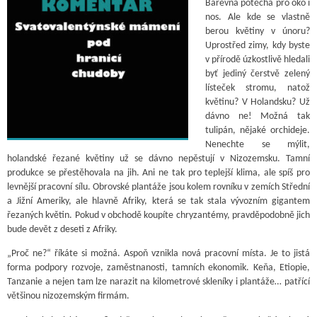
Barevná potěcha pro oko i
nos. Ale kde se vlastně
berou květiny v únoru?
Uprostřed zimy, kdy byste
v přírodě úzkostlivě hledali
byť jediný čerstvě zelený
lísteček stromu, natož
květinu? V Holandsku? Už
dávno ne! Možná tak
tulipán, nějaké orchideje.
Nenechte se mýlit,
holandské řezané květiny už se dávno nepěstují v Nizozemsku. Tamní
produkce se přestěhovala na jih. Ani ne tak pro teplejší klima, ale spíš pro
levnější pracovní sílu. Obrovské plantáže jsou kolem rovníku v zemích Střední
a Jižní Ameriky, ale hlavně Afriky, která se tak stala vývozním gigantem
řezaných květin. Pokud v obchodě koupíte chryzantémy, pravděpodobně jich
bude devět z deseti z Afriky.
„Proč ne?“ říkáte si možná. Aspoň vznikla nová pracovní místa. Je to jistá
forma podpory rozvoje, zaměstnanosti, tamních ekonomik. Keňa, Etiopie,
Tanzanie a nejen tam lze narazit na kilometrové skleníky i plantáže… patřící
většinou nizozemským firmám.