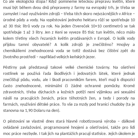
Co ale ekologická stopa? Když pomineme leteckou přepravu květin, které
musí být během dvou dnů přepraveny z farmy na evropský trh, je třeba se
zamyslet i nad využíváním zdrojů – třeba těch skoro nejvzácnějších v Africe –
úrodné půdy a vody. Na vypěstování jednoho hektaru růží se spotřebuje 10
až 30 tisíc litrů vody za rok. Na jeden čtvereček 10×10 centimetrů se tak
spotřebuje 1 až 3 litry. Jen z Keni se vyveze 85 tisíc tun květin, něco málo
kolem třetiny všech řezaných květin prodávaných v Evropě. O kolik vody
přijdou tamní obyvatelé? A kolik zdrojů je znečištěno? Hnojivy a
chemikáliemi znehodnocená voda se totiž dostává bez čištění zpět do
životního prostředí – například velkých keňských jezer.
Pěstírny pak představují takové velké chemické továrny. Na ošetření
rostlinek se používá řada škodlivých i jedovatých látek, které jednak
znečišťují půdu, vodu, ale i škodí pracovníkům farem, kteří mají k dispozici
často znehodnocené, minimální či žádné ochranné pomůcky. Kromě
zdravotních, třeba dýchacích a kožních potíží není výjimkou ani sexuální
násilí na pracujících ženách, práce těhotných žen, a tedy i porody na
farmách, využívání dětské práce. To vše za mzdy pod hranicí chudoby (ta je
stanovna na 1,90 Dolaru na den).
O pěstování se vlastně dnes stará hlavně robotizovaná výroba – dálkově
ovládané zavlažování, programované hnojení a ošetřování, takže pro lidi
moc práce nezbyde. I tak jich na plantážích pracují statisíce. Jejich úkolem je