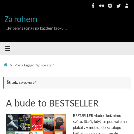
Skip
to
content
Za rohem
...Příběhy začínají na každém kroku...
Home
Posts tagged "spisovatel"
Štítek:
spisovatel
A bude to BESTSELLER
BESTSELLER vládne knižnímu
světu. Stačí, když se podíváte na
plakáty v metru, do katalogu
knižních novinek, na regály