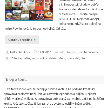
v knihkupectví. Všude – dobře,
tak ne všude, ale na každé druhé
či třetí knize – uvidíte nálepku
BESTSELLER! Nejprodávanější
kniha roku. Když se to objeví na
knize Rowlingové, je to pochopitelné. Od té…
Continue reading
Katka Havlíková
14.3.2016
Bylo... Nebylo
,
Lidé
,
Nezařazené
2016
,
bestseller
,
kniha
,
nakladatelství
,
sleva
,
spisovatel
,
titul
Blog o tom…
... že fantastické věci se nedějí jen v knížkách, a že podivné kreatury i
opravdoví hrdinové nežijí jen ve slavných legendách a bájích. Nejlepší
příběhy píše sám život. A opravdová dobrodružství mohou začít na každém
kroku. A často stačí zajít jen za roh, abyste se ocitli v jiném světě.