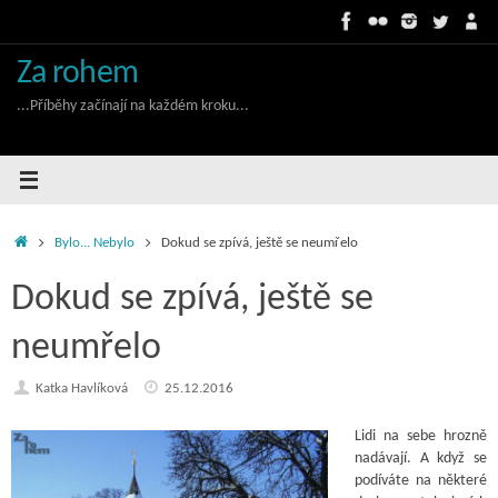
Skip
to
content
Za rohem
...Příběhy začínají na každém kroku...
Home
Bylo... Nebylo
Dokud se zpívá, ještě se neumřelo
Dokud se zpívá, ještě se
neumřelo
Katka Havlíková
25.12.2016
Lidi na sebe hrozně
nadávají. A když se
podíváte na některé