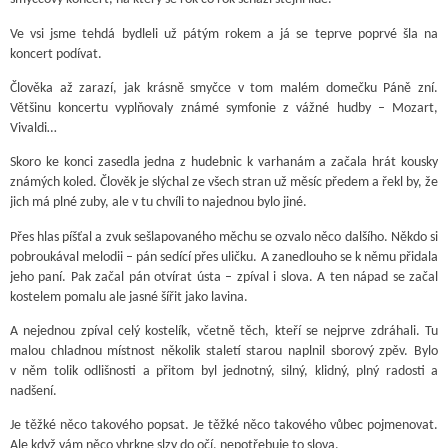
Ve vsi jsme tehdá bydleli už pátým rokem a já se teprve poprvé šla na
koncert podívat.
Člověka až zarazí, jak krásně smyčce v tom malém domečku Páně zní.
Většinu koncertu vyplňovaly známé symfonie z vážné hudby – Mozart,
Vivaldi…
Skoro ke konci zasedla jedna z hudebnic k varhanám a začala hrát kousky
známých koled. Člověk je slýchal ze všech stran už měsíc předem a řekl by, že
jich má plné zuby, ale v tu chvíli to najednou bylo jiné.
Přes hlas píšťal a zvuk sešlapovaného měchu se ozvalo něco dalšího. Někdo si
pobroukával melodii – pán sedící přes uličku. A zanedlouho se k němu přidala
jeho paní. Pak začal pán otvírat ústa – zpíval i slova. A ten nápad se začal
kostelem pomalu ale jasné šířit jako lavina.
A nejednou zpíval celý kostelík, včetně těch, kteří se nejprve zdráhali. Tu
malou chladnou místnost několik staletí starou naplnil sborový zpěv. Bylo
v něm tolik odlišnosti a přitom byl jednotný, silný, klidný, plný radosti a
nadšení.
Je těžké něco takového popsat. Je těžké něco takového vůbec pojmenovat.
Ale když vám něco vhrkne slzy do očí, nepotřebuje to slova.