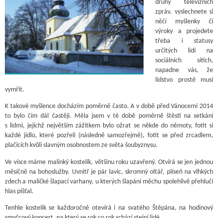
druhy televizních
zpráv, vyslechnete si
něčí myšlenky či
výroky a projedete
třeba i statusy
určitých lidí na
sociálních sítích,
napadne vás, že
lidstvo prostě musí
vymřít.
K takové myšlence docházím poměrně často. A v době před Vánocemi 2014
to bylo čím dál častěji. Měla jsem v té době poměrně štěstí na setkání
s lidmi, jejichž největším zážitkem bylo ožrat se někde do němoty, fotit si
každé jídlo, které pozřeli (následně samozřejmě), fotit se před zrcadlem,
plačících kvůli slavným osobnostem ze světa šoubyznysu.
Ve vísce máme malinký kostelík, většinu roku uzavřený. Otvírá se jen jednou
měsíčně na bohoslužby. Uvnitř je pár lavic, skromný oltář, plíseň na vlhkých
zdech a maličké šlapací varhany, u kterých šlapání měchu spolehlivě přehlučí
hlas píšťal.
Tenhle kostelík se každoročně otevírá i na svatého Štěpána, na hodinový
smyčcový koncert, na který se rok co rok schází stejní lidé.