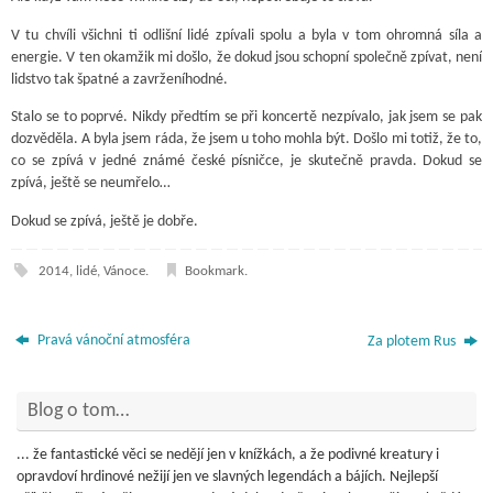
V tu chvíli všichni ti odlišní lidé zpívali spolu a byla v tom ohromná síla a
energie. V ten okamžik mi došlo, že dokud jsou schopní společně zpívat, není
lidstvo tak špatné a zavrženíhodné.
Stalo se to poprvé. Nikdy předtím se při koncertě nezpívalo, jak jsem se pak
dozvěděla. A byla jsem ráda, že jsem u toho mohla být. Došlo mi totiž, že to,
co se zpívá v jedné známé české písničce, je skutečně pravda. Dokud se
zpívá, ještě se neumřelo…
Dokud se zpívá, ještě je dobře.
2014
,
lidé
,
Vánoce
.
Bookmark
.
Pravá vánoční atmosféra
Za plotem Rus
Blog o tom…
... že fantastické věci se nedějí jen v knížkách, a že podivné kreatury i
opravdoví hrdinové nežijí jen ve slavných legendách a bájích. Nejlepší