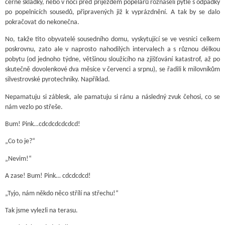
černé skládky, nebo v noci před příjezdem popelářů roznášeli pytle s odpadky
po popelnicích sousedů, připravených již k vyprázdnění. A tak by se dalo
pokračovat do nekonečna.
No, takže tito obyvatelé sousedního domu, vyskytující se ve vesnici celkem
poskrovnu, zato ale v naprosto nahodilých intervalech a s různou délkou
pobytu (od jednoho týdne, většinou sloužícího na zjišťování katastrof, až po
skutečně dovolenkové dva měsíce v červenci a srpnu), se řadili k milovníkům
silvestrovské pyrotechniky. Například.
Nepamatuju si záblesk, ale pamatuju si ránu a následný zvuk čehosi, co se
nám vezlo po střeše.
Bum! Pink…cdcdcdcdcdcd!
„Co to je?“
„Nevim!“
A zase! Bum! Pink… cdcdcdcd!
„Tyjo, nám někdo něco střílí na střechu!“
Tak jsme vylezli na terasu.