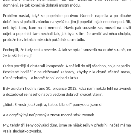
domnění, že tak konečně dohnali místní módu.
Problém nastal, když se popelnice po dvou týdnech naplnila a po dlouhé
době, kdy si pořídili známku na vyvážku, jim ji popeláři nijak neobhospodařili,
neb byla tam, kam na ni nemohli. Navíc pak sousedé zas museli na chvíli
odjet a popelnici tam nechali tak, jak byla s tím, že uvnitř asi něco chcíplo,
protože to v letních měsících pořádně zasmrádlo.
Pochopili, že tudy cesta nevede. A tak se optali sousedů na druhé straně, co
že to všichni mají.
O den později si obstarali kompostér. A snášeli do něj všechno, co je napadlo.
Posekané bodláčí z neudržované zahrady, zbytky z kuchyně včetně masa,
různé tekutiny… a kromě toho i odpad z krbu.
Byly asi čtyři hodiny ráno 30. prosince 2013, když nám někdo lehl na zvonek
a dožadoval se našeho nabytí vědomí dobrých dvacet vteřin.
„Idiot, Silvestr je až zejtra, tak co blbne!“ pomyslela jsem si.
Ale dotyčný byl neúprosný a znovu mocně stiskl zvonek.
My, tehdy tři ženy obývající dům, jsme se nějak sešly v předsíni, načež máma
vzala sluchátko zvonku.