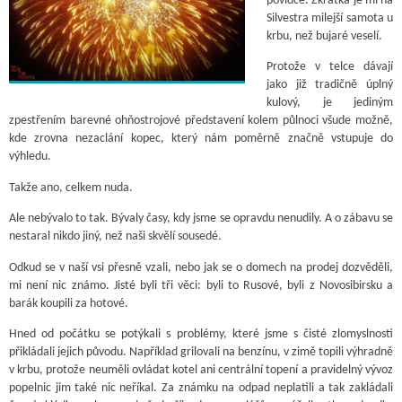
povídce. Zkrátka je mi na
Silvestra milejší samota u
krbu, než bujaré veselí.
Protože v telce dávají
jako již tradičně úplný
kulový, je jediným
zpestřením barevné ohňostrojové představení kolem půlnoci všude možně,
kde zrovna nezaclání kopec, který nám poměrně značně vstupuje do
výhledu.
Takže ano, celkem nuda.
Ale nebývalo to tak. Bývaly časy, kdy jsme se opravdu nenudily. A o zábavu se
nestaral nikdo jiný, než naši skvělí sousedé.
Odkud se v naší vsi přesně vzali, nebo jak se o domech na prodej dozvěděli,
mi není nic známo. Jisté byli tři věci: byli to Rusové, byli z Novosibirsku a
barák koupili za hotové.
Hned od počátku se potýkali s problémy, které jsme s čisté zlomyslnosti
přikládali jejich původu. Například grilovali na benzínu, v zimě topili výhradně
v krbu, protože neuměli ovládat kotel ani centrální topení a pravidelný vývoz
popelnic jim také nic neříkal. Za známku na odpad neplatili a tak zakládali