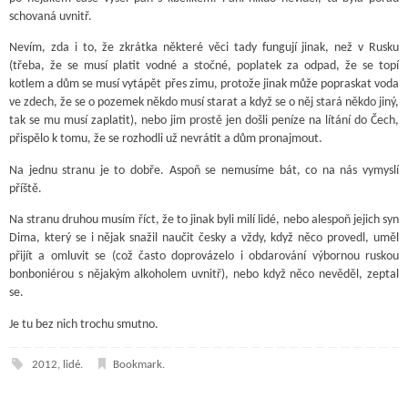
schovaná uvnitř.
Nevím, zda i to, že zkrátka některé věci tady fungují jinak, než v Rusku
(třeba, že se musí platit vodné a stočné, poplatek za odpad, že se topí
kotlem a dům se musí vytápět přes zimu, protože jinak může popraskat voda
ve zdech, že se o pozemek někdo musí starat a když se o něj stará někdo jiný,
tak se mu musí zaplatit), nebo jim prostě jen došli peníze na lítání do Čech,
přispělo k tomu, že se rozhodli už nevrátit a dům pronajmout.
Na jednu stranu je to dobře. Aspoň se nemusíme bát, co na nás vymyslí
příště.
Na stranu druhou musím říct, že to jinak byli milí lidé, nebo alespoň jejich syn
Dima, který se i nějak snažil naučit česky a vždy, když něco provedl, uměl
přijít a omluvit se (což často doprovázelo i obdarování výbornou ruskou
bonboniérou s nějakým alkoholem uvnitř), nebo když něco nevěděl, zeptal
se.
Je tu bez nich trochu smutno.
2012
,
lidé
.
Bookmark
.