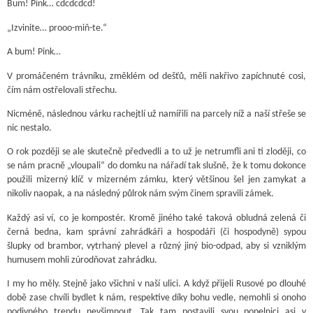
Bum! Pink… cdcdcdcd!
„Izvinite… prooo-miň-te.“
A bum! Pink…
V promáčeném trávníku, změklém od dešťů, měli nakřivo zapíchnuté cosi,
čím nám ostřelovali střechu.
Nicméně, následnou várku rachejtlí už namířili na parcely níž a naší střeše se
nic nestalo.
O rok později se ale skutečně předvedli a to už je netrumfli ani ti zloději, co
se nám pracně „vloupali“ do domku na nářadí tak slušně, že k tomu dokonce
použili mizerný klíč v mizerném zámku, který většinou šel jen zamykat a
nikoliv naopak, a na následný půlrok nám svým činem spravili zámek.
Každý asi ví, co je kompostér. Kromě jiného také taková obludná zelená či
černá bedna, kam správní zahrádkáři a hospodáři (či hospodyně) sypou
šlupky od brambor, vytrhaný plevel a různý jiný bio-odpad, aby si vzniklým
humusem mohli zúrodňovat zahrádku.
I my ho měly. Stejně jako všichni v naší ulici. A když přijeli Rusové po dlouhé
době zase chvíli bydlet k nám, respektive díky bohu vedle, nemohli si onoho
podivného trendu nevšimnout. Tak tam postavili svou popelnici asi v