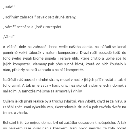
„Halo!“
„Hoří vám zahrada,“ ozvalo se z druhé strany.
„Nám?“ nechápala, jistě z rozespání.
„Vám!“
A vážně. dole na zahradě, hned vedle našeho domku na nářadí se konal
poměrně velký táborák v našem kompostéru. Drazí ruští sousedé totiž do
toho svého sypali kromě popela i řeřavé uhlí, které chytlo a úplně spálilo
jejich kompostér. Plameny pak přes suché křoví, které od nich čouhalo k
nám, přelezly na naší zahradu a na náš kompostér.
Naštěstí náš soused z druhé strany musel v noci z jistých příčin vstát a tak si
toho všiml. A tak jsme začaly hasit dřív, než skončil v plamenech i domek s
nářadím. A samozřejmě jsme zalarmovaly i viníky.
Ovšem jejich první reakce byla trochu zvláštní. Pán vyběhl, chytl se za hlavu a
zaběhl zpět. Paní vykoukla ven, zkontrolovala situaci a pak zavřela dveře na
terasu a zhasla.
Bohužel trik, že nejsou doma, byl od začátku odsouzen k neúspěchu. A tak
po nějakém čase vyšel pán s kbelíkem. Paní nikdo neviděl, ta byla pořád