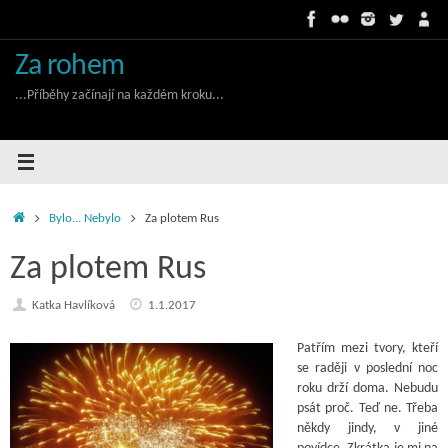
Skip
to
content
Za rohem
...Příběhy začínají na každém kroku...
Home
Bylo... Nebylo
Za plotem Rus
Za plotem Rus
Katka Havlíková
1.1.2017
Patřím mezi tvory, kteří
se raději v poslední noc
roku drží doma. Nebudu
psát proč. Teď ne. Třeba
někdy jindy, v jiné