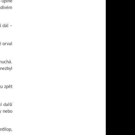
o úplně
šedivém
i dál –
ě orval
čmuchá.
 nezbyl
tu zpět
l další
ty nebo
ntilop,