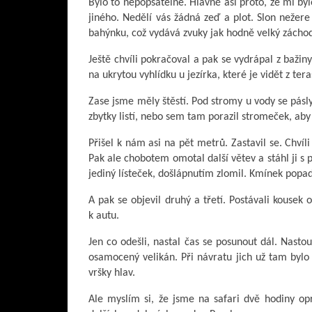
Bylo to nepopsatelné. Hlavně asi proto, že mi byl
jiného. Nedělí vás žádná zeď a plot. Slon nežer
bahýnku, což vydává zvuky jak hodně velký záchod.
Ještě chvíli pokračoval a pak se vydrápal z bažiny
na ukrytou vyhlídku u jezírka, které je vidět z ter
Zase jsme měly štěstí. Pod stromy u vody se pásly
zbytky listí, nebo sem tam porazil stromeček, ab
Přišel k nám asi na pět metrů. Zastavil se. Chvíl
Pak ale chobotem omotal další větev a stáhl ji s 
jediný lísteček, došlápnutím zlomil. Kmínek popad
A pak se objevil druhý a třetí. Postávali kousek
k autu.
Jen co odešli, nastal čas se posunout dál. Nastou
osamocený velikán. Při návratu jich už tam bylo
vršky hlav.
Ale myslím si, že jsme na safari dvě hodiny opr