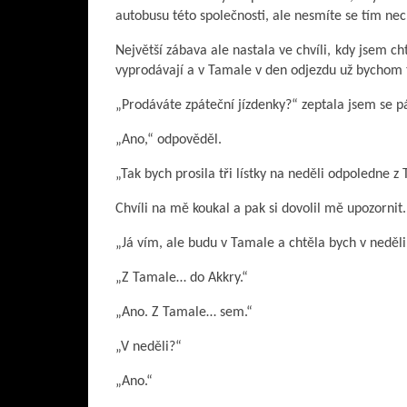
autobusu této společnosti, ale nesmíte se tím nec
Největší zábava ale nastala ve chvíli, kdy jsem ch
vyprodávají a v Tamale v den odjezdu už bychom 
„Prodáváte zpáteční jízdenky?“ zeptala jsem se p
„Ano,“ odpověděl.
„Tak bych prosila tři lístky na neděli odpoledne z
Chvíli na mě koukal a pak si dovolil mě upozornit.
„Já vím, ale budu v Tamale a chtěla bych v neděli
„Z Tamale… do Akkry.“
„Ano. Z Tamale… sem.“
„V neděli?“
„Ano.“