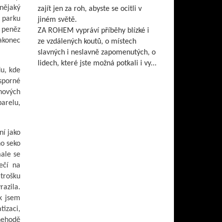
 nějaký
zajít jen za roh, abyste se ocitli v
 parku
jiném světě.
 peněz
ZA ROHEM vypráví příběhy blízké i
nakonec
ze vzdálených koutů, o místech
slavných i neslavně zapomenutých, o
lidech, které jste možná potkali i vy...
u, kde
esporné
nových
arelu,
ní jako
no seko
male se
ečí na
 trošku
razila.
k jsem
tizaci,
 nehodě