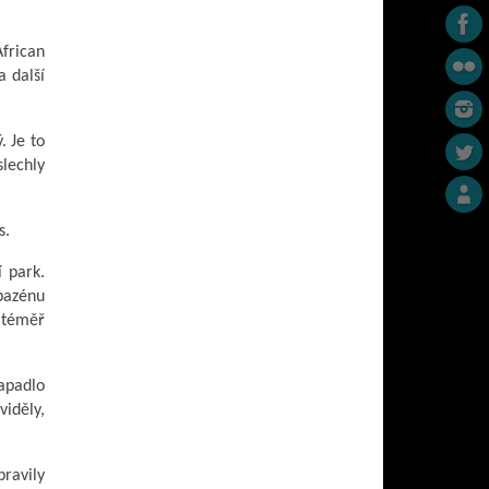
frican
a další
. Je to
lechly
s.
 park.
bazénu
 téměř
apadlo
viděly,
pravily