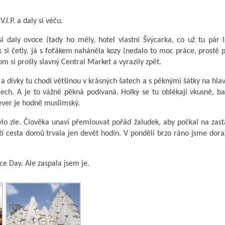
.I.P. a daly si véču.
 daly ovoce (tady ho měly, hotel vlastní Švýcarka, co už tu pár l
 si četly, já s foťákem naháněla kozy (nedalo to moc práce, prostě p
m si prošly slavný Central Market a vyrazily zpět.
 a dívky tu chodí většinou v krásných šatech a s pěknými šátky na hla
trech. A je to vážně pěkná podívaná. Holky se tu oblékají vkusně, b
Sever je hodně muslimský.
lo zle. Člověka unaví přemlouvat pořád žaludek, aby počkal na zas
stí cesta domů trvala jen devět hodin. V pondělí brzo ráno jsme dora
ce Day. Ale zaspala jsem je.