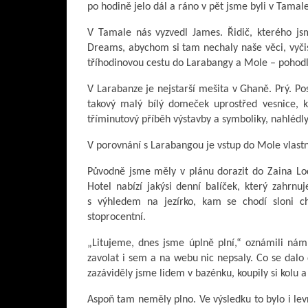
po hodině jelo dál a ráno v pět jsme byli v Tamal
V Tamale nás vyzvedl James. Řidič, kterého js
Dreams, abychom si tam nechaly naše věci, vyčisti
tříhodinovou cestu do Larabangy a Mole – poho
V Larabanze je nejstarší mešita v Ghaně. Prý. Post
takový malý bílý domeček uprostřed vesnice, k
tříminutový příběh výstavby a symboliky, nahlédly
V porovnání s Larabangou je vstup do Mole vlastně
Původně jsme měly v plánu dorazit do Zaina Lo
Hotel nabízí jakýsi denní balíček, který zahrn
s výhledem na jezírko, kam se chodí sloni c
stoprocentní.
„Litujeme, dnes jsme úplně plní,“ oznámili ná
zavolat i sem a na webu nic nepsaly. Co se dalo 
zazáviděly jsme lidem v bazénku, koupily si kolu a
Aspoň tam neměly plno. Ve výsledku to bylo i levn