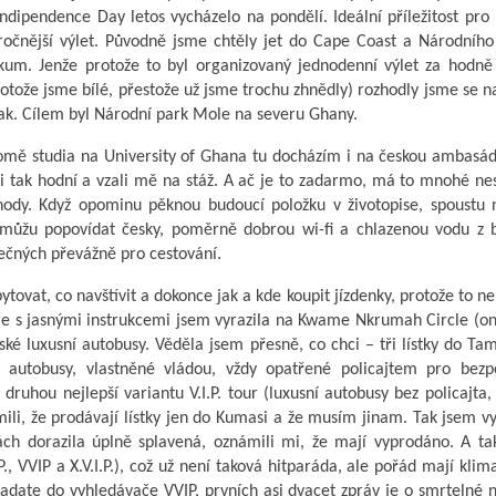
Indipendence Day letos vycházelo na pondělí. Ideální příležitost pro
ročnější výlet. Původně jsme chtěly jet do Cape Coast a Národního
kum. Jenže protože to byl organizovaný jednodenní výlet za hodně
rotože jsme bílé, přestože už jsme trochu zhnědly) rozhodly jsme se 
nak. Cílem byl Národní park Mole na severu Ghany.
omě studia na University of Ghana tu docházím i na českou ambasád
li tak hodní a vzali mě na stáž. A ač je to zadarmo, má to mnohé n
hody. Když opominu pěknou budoucí položku v životopise, spoustu 
si můžu popovídat česky, poměrně dobrou wi-fi a chlazenou vodu z b
tečných převážně pro cestování.
tovat, co navštívit a dokonce jak a kde koupit jízdenky, protože to ne
Ale s jasnými instrukcemi jsem vyrazila na Kwame Nkrumah Circle (o
ké luxusní autobusy. Věděla jsem přesně, co chci – tři lístky do Ta
ší autobusy, vlastněné vládou, vždy opatřené policajtem pro bezp
druhou nejlepší variantu V.I.P. tour (luxusní autobusy bez policajta,
ámili, že prodávají lístky jen do Kumasi a že musím jinam. Tak jsem vy
ách dorazila úplně splavená, oznámili mi, že mají vyprodáno. A ta
P., VVIP a X.V.I.P.), což už není taková hitparáda, ale pořád mají klima
 zadate do vyhledávače VVIP, prvních asi dvacet zpráv je o smrtelné