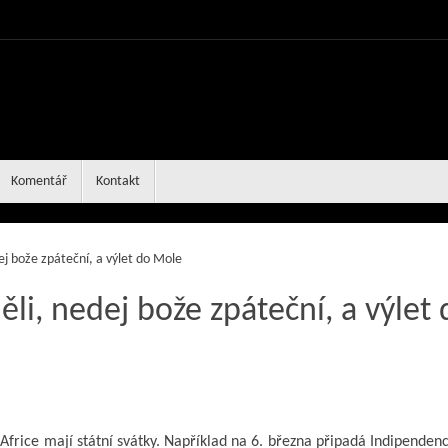
Komentář
Kontakt
ej bože zpáteční, a výlet do Mole
li, nedej bože zpáteční, a výlet 
v Africe mají státní svátky. Například na 6. března připadá Indipenden