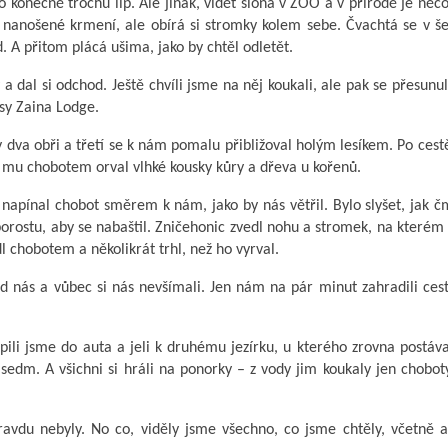
o konečně trochu líp. Ale jinak, vidět slona v ZOO a v přírodě je něc
e nanošené krmení, ale obírá si stromky kolem sebe. Čvachtá se v 
 A přitom plácá ušima, jako by chtěl odletět.
 a dal si odchod. Ještě chvíli jsme na něj koukali, ale pak se přesunul
asy Zaina Lodge.
 dva obři a třetí se k nám pomalu přibližoval holým lesíkem. Po cest
y mu chobotem orval vlhké kousky kůry a dřeva u kořenů.
i napínal chobot směrem k nám, jako by nás větřil. Bylo slyšet, jak 
porostu, aby se nabaštil. Zničehonic zvedl nohu a stromek, na kterém
l chobotem a několikrát trhl, než ho vyrval.
 od nás a vůbec si nás nevšímali. Jen nám na pár minut zahradili ces
pili jsme do auta a jeli k druhému jezírku, u kterého zrovna postáva
 sedm. A všichni si hráli na ponorky – z vody jim koukaly jen chobo
avdu nebyly. No co, viděly jsme všechno, co jsme chtěly, včetně a