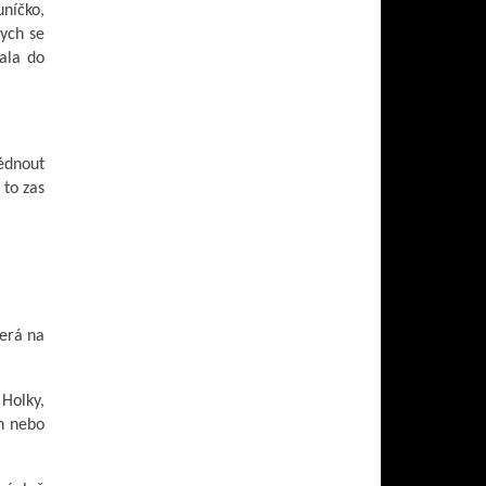
níčko,
bych se
ala do
lédnout
 to zas
terá na
 Holky,
ch nebo