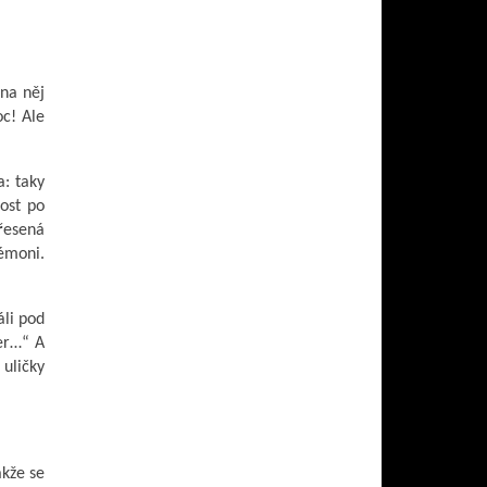
 na něj
oc! Ale
a: taky
nost po
třesená
démoni.
áli pod
er…“ A
 uličky
akže se