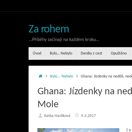
Skip
to
content
Za rohem
...Příběhy začínají na každém kroku...
Skip
Úvod
Bylo… Nebylo
Deníky z cest
Opuštěno
to
content
Home
Bylo... Nebylo
Ghana: Jízdenky na neděli, ned
Ghana: Jízdenky na nedě
Mole
Katka Havlíková
9.3.2017
I 