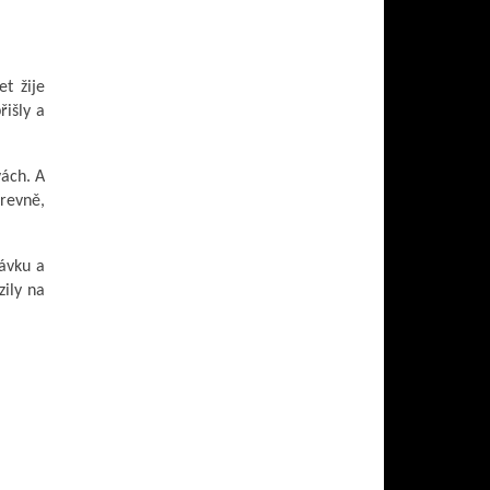
et žije
řišly a
vách. A
arevně,
távku a
zily na