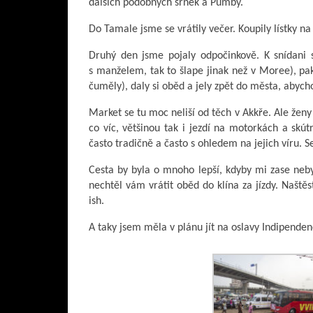
dalších podobných srnek a Pumby.
Do Tamale jsme se vrátily večer. Koupily lístky na V
Druhý den jsme pojaly odpočinkově. K snídani si
s manželem, tak to šlape jinak než v Moree), pak
čuměly), daly si oběd a jely zpět do města, abycho
Market se tu moc neliší od těch v Akkře. Ale ženy
co víc, většinou tak i jezdí na motorkách a skú
často tradičně a často s ohledem na jejich víru. 
Cesta by byla o mnoho lepší, kdyby mi zase neby
nechtěl vám vrátit oběd do klína za jízdy. Naště
ish.
A taky jsem měla v plánu jít na oslavy Indipenden