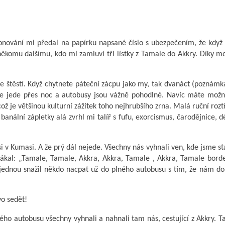
onování mi předal na papírku napsané číslo s ubezpečením, že když
ěkomu dalšímu, kdo mi zamluví tři lístky z Tamale do Akkry. Díky m
 štěstí. Když chytnete páteční zácpu jako my, tak dvanáct (poznámk
tí se jede přes noc a autobusy jsou vážně pohodlné. Navíc máte mož
ož je většinou kulturní zážitek toho nejhrubšího zrna. Malá ruční roz
 banální zápletky alá zvrhl mi talíř s fufu, exorcismus, čarodějnice, 
si v Kumasi. A že prý dál nejede. Všechny nás vyhnali ven, kde jsme st
ákal: „Tamale, Tamale, Akkra, Akkra, Tamale , Akkra, Tamale bord
ajednou snažil někdo nacpat už do plného autobusu s tím, že nám do
o sedět!
ho autobusu všechny vyhnali a nahnali tam nás, cestující z Akkry. T