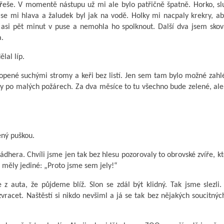
řeše. V momentě nástupu už mi ale bylo patřičně špatně. Horko, slu
se mi hlava a žaludek byl jak na vodě. Holky mi nacpaly krekry, a
 asi pět minut v puse a nemohla ho spolknout. Další dva jsem skov
a.
lal líp.
lopené suchými stromy a keři bez listí. Jen sem tam bylo možné zah
py po malých požárech. Za dva měsíce to tu všechno bude zelené, ale
ený puškou.
Nádhera. Chvíli jsme jen tak bez hlesu pozorovaly to obrovské zvíře, k
 měly jediné: „Proto jsme sem jely!“
 z auta, že půjdeme blíž. Slon se zdál být klidný. Tak jsme slezli.
 zvracet. Naštěstí si nikdo nevšiml a já se tak bez nějakých soucitný