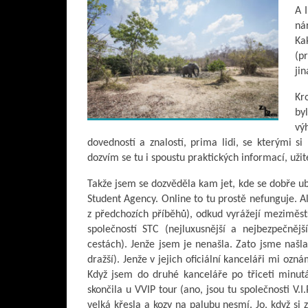
A 
ná
Ka
(p
ji
Kr
by
vý
dovedností a znalostí, prima lidi, se kterými 
dozvím se tu i spoustu praktických informací, uži
Takže jsem se dozvěděla kam jet, kde se dobře uby
Student Agency. Online to tu prostě nefunguje. 
z předchozích příběhů), odkud vyrážejí meziměsts
společností STC (nejluxusnější a nejbezpečněj
cestách). Jenže jsem je nenašla. Zato jsme našla 
dražší). Jenže v jejich oficiální kanceláři mi ozn
Když jsem do druhé kanceláře po třiceti minut
skončila u VVIP tour (ano, jsou tu společnosti V.I.
velká křesla a kozy na palubu nesmí. Jo, když si