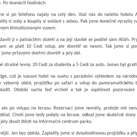
e. Po dvanácti hodinách.
me si po telefonu najaly na celý den. Vzal nás do našeho hotelu A
ly si zuby a koupily si snídani s sebou. Pak jsme konečně vyrazily n
dlným klimatizovaným vozem.
avili ji v patnáctém století a na její stavbě se podílel sám Alláh. Prý
am se platí 10 Cedi vstup, ale dovnitř se nesmí. Tak jsme si pos
 jsme prťavými dveřmi dovnitř a jely dál.
 strašně levný. 20 Cedi za studenta a 5 Cedi za auto. James byl grati
dge, což je luxusní hotel na svahu s parádním výhledem na národní
uje výborný oběd, projížďku po safari a vstup do panoramatického 
hladit. Období sucha teď vrcholí a tak je úspěšnost pozorování
m ale po vstupu na terasu. Rezervaci jsme neměly, protože mě nen
dělat. Chvíli jsme tedy pobyly na terase, odkud jsme skutečně slony 
 jely zkusit štěstí na Informační centrum parku.
ější. Jen bez oběda. Zaplatily jsme si dvouhodinovou projížďku a při