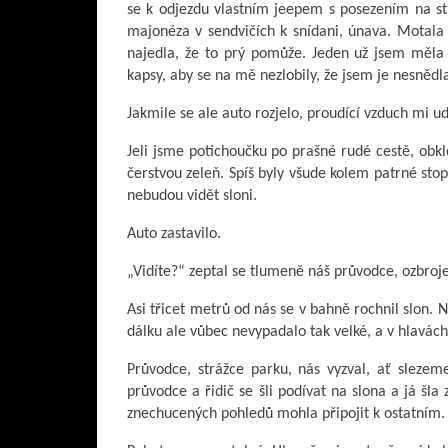
se k odjezdu vlastním jeepem s posezením na st
majonéza v sendvičích k snídani, únava. Motala 
najedla, že to prý pomůže. Jeden už jsem měla
kapsy, aby se na mě nezlobily, že jsem je nesnědl
Jakmile se ale auto rozjelo, proudící vzduch mi udě
Jeli jsme potichoučku po prašné rudé cestě, obk
čerstvou zeleň. Spíš byly všude kolem patrné sto
nebudou vidět sloni.
Auto zastavilo.
„Vidíte?“ zeptal se tlumeně náš průvodce, ozbroj
Asi třicet metrů od nás se v bahně rochnil slon. 
dálku ale vůbec nevypadalo tak velké, a v hlavách
Průvodce, strážce parku, nás vyzval, ať slezeme
průvodce a řidič se šli podívat na slona a já šla
znechucených pohledů mohla připojit k ostatním.