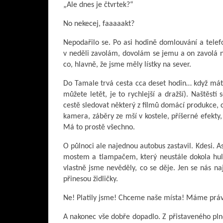
„Ale dnes je čtvrtek?“
No nekecej, faaaaakt?
Nepodařilo se. Po asi hodině domlouvání a telef
v neděli zavolám, dovolám se jemu a on zavolá n
co, hlavně, že jsme měly lístky na sever.
Do Tamale trvá cesta cca deset hodin… když máte
můžete letět, je to rychlejší a dražší). Naštěs
cestě sledovat některý z filmů domácí produkce, c
kamera, záběry ze mší v kostele, příšerné efekty,
Má to prostě všechno.
O půlnoci ale najednou autobus zastavil. Kdesi. A
mostem a tlampačem, který neustále dokola hul
vlastně jsme nevěděly, co se děje. Jen se nás n
přinesou židličky.
Ne! Platily jsme! Chceme naše místa! Máme práv
A nakonec vše dobře dopadlo. Z přistaveného plné