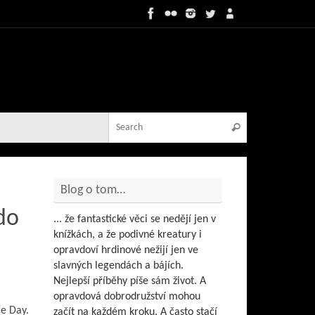
Search for:
Search
Blog o tom…
do
... že fantastické věci se nedějí jen v
knížkách, a že podivné kreatury i
opravdoví hrdinové nežijí jen ve
slavných legendách a bájích.
Nejlepší příběhy píše sám život. A
opravdová dobrodružství mohou
ce Day.
začít na každém kroku. A často stačí