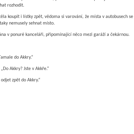
hat rozhodit.
těla koupit i lístky zpět, vědoma si varování, že místa v autobusech se
taky nemusely sehnat místo.
ána v ponuré kanceláři, připomínající něco mezi garáží a čekárnou.
 Tamale do Akkry.“
 „Do Akkry? Jste v Akkře.“
 odjet zpět do Akkry.“