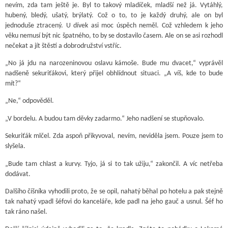
nevím, zda tam ještě je. Byl to takový mladíček, mladší než já. Vytáhlý,
hubený, bledý, ušatý, brýlatý. Což o to, to je každý druhý, ale on byl
jednoduše ztracený. U dívek asi moc úspěch neměl. Což vzhledem k jeho
věku nemusí být nic špatného, to by se dostavilo časem. Ale on se asi rozhodl
nečekat a jít štěstí a dobrodružství vstříc.
„No já jdu na narozeninovou oslavu kámoše. Bude mu dvacet,“ vyprávěl
nadšeně sekuriťákovi, který přijel obhlídnout situaci. „A víš, kde to bude
mít?“
„Ne,“ odpověděl.
„V bordelu. A budou tam děvky zadarmo.“ Jeho nadšení se stupňovalo.
Sekuriťák mlčel. Zda aspoň přikyvoval, nevím, neviděla jsem. Pouze jsem to
slyšela.
„Bude tam chlast a kurvy. Tyjo, já si to tak užiju,“ zakončil. A víc netřeba
dodávat.
Dalšího číšníka vyhodili proto, že se opil, nahatý běhal po hotelu a pak stejně
tak nahatý vpadl šéfovi do kanceláře, kde padl na jeho gauč a usnul. Šéf ho
tak ráno našel.