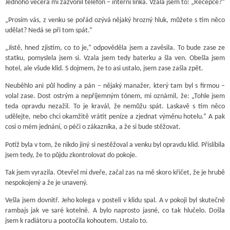
Jednoho večera mi zazvonil telefon – interní linka. Vzala jsem to: „Recepce?“
„Prosím vás, z venku se pořád ozývá nějaký hrozný hluk, můžete s tím něco
udělat? Nedá se při tom spát.“
„Jistě, hned zjistím, co to je,“ odpověděla jsem a zavěsila. To bude zase ze
statku, pomyslela jsem si. Vzala jsem tedy baterku a šla ven. Obešla jsem
hotel, ale všude klid. S dojmem, že to asi ustalo, jsem zase zašla zpět.
Neuběhlo ani půl hodiny a pán – nějaký manažer, který tam byl s firmou –
volal zase. Dost ostrým a nepříjemným tónem, mi oznámil, že: „Tohle jsem
teda opravdu nezažil. To je kravál, že nemůžu spát. Laskavě s tím něco
udělejte, nebo chci okamžitě vrátit peníze a zjednat výměnu hotelu.“ A pak
cosi o mém jednání, o péči o zákazníka, a že si bude stěžovat.
Potíž byla v tom, že nikdo jiný si nestěžoval a venku byl opravdu klid. Přislíbila
jsem tedy, že to půjdu zkontrolovat do pokoje.
Tak jsem vyrazila. Otevřel mi dveře, začal zas na mě skoro křičet, že je hrubě
nespokojený a že je unavený.
Vešla jsem dovnitř. Jeho kolega v posteli v klidu spal. A v pokoji byl skutečně
rambajs jak ve saré kotelně. A bylo naprosto jasné, co tak hlučelo. Došla
jsem k radiátoru a pootočila kohoutem. Ustalo to.