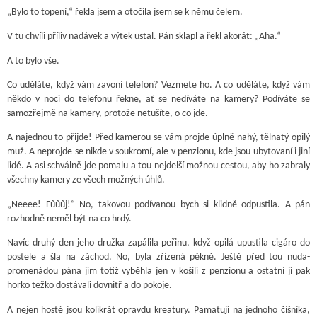
„Bylo to topení,“ řekla jsem a otočila jsem se k němu čelem.
V tu chvíli příliv nadávek a výtek ustal. Pán sklapl a řekl akorát: „Aha.“
A to bylo vše.
Co uděláte, když vám zavoní telefon? Vezmete ho. A co uděláte, když vám
někdo v noci do telefonu řekne, ať se nedíváte na kamery? Podíváte se
samozřejmě na kamery, protože netušíte, o co jde.
A najednou to přijde! Před kamerou se vám projde úplně nahý, tělnatý opilý
muž. A neprojde se nikde v soukromí, ale v penzionu, kde jsou ubytovaní i jiní
lidé. A asi schválně jde pomalu a tou nejdelší možnou cestou, aby ho zabraly
všechny kamery ze všech možných úhlů.
„Neeee! Fůůůj!“ No, takovou podívanou bych si klidně odpustila. A pán
rozhodně neměl být na co hrdý.
Navíc druhý den jeho družka zapálila peřinu, když opilá upustila cigáro do
postele a šla na záchod. No, byla zřízená pěkně. Ještě před tou nuda-
promenádou pána jim totiž vyběhla jen v košili z penzionu a ostatní ji pak
horko težko dostávali dovnitř a do pokoje.
A nejen hosté jsou kolikrát opravdu kreatury. Pamatuji na jednoho číšníka,