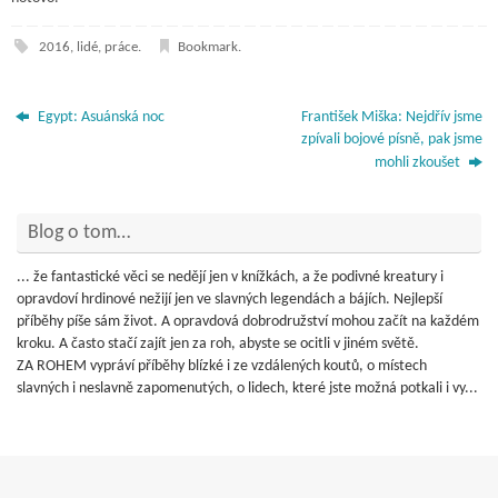
2016
,
lidé
,
práce
.
Bookmark
.
Egypt: Asuánská noc
František Miška: Nejdřív jsme
zpívali bojové písně, pak jsme
mohli zkoušet
Blog o tom…
... že fantastické věci se nedějí jen v knížkách, a že podivné kreatury i
opravdoví hrdinové nežijí jen ve slavných legendách a bájích. Nejlepší
příběhy píše sám život. A opravdová dobrodružství mohou začít na každém
kroku. A často stačí zajít jen za roh, abyste se ocitli v jiném světě.
ZA ROHEM vypráví příběhy blízké i ze vzdálených koutů, o místech
slavných i neslavně zapomenutých, o lidech, které jste možná potkali i vy...