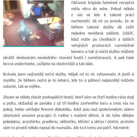
Občasná brigáda hotelové recepční
měla něco do sebe. Pokud někdo
z vás se kdy k takové práci
nachomýtl, dá mi za pravdu, že se
během takové služby dá zažít
nejedna nevídaná událost. Zvlášť,
když máte po chodbách a dalších
veřejných prostorách rozmístěné
kamery a tak si noční službu můžete
zkrátit sledováním nevšedního chování hostů i zaměstnanců. A pak také
leccos vyslechnete, zažijete na vlastní kůži a tak dále.
Brávala jsem nejčastěji noční služby. Nějak mi to víc vyhovovalo. A jestli si
myslíte, že během noční je to leháro, kdy to o půlnoci nejpozději můžete
zalomit, tak se mýlíte.
Zkuste se někdy zbavit podnapilých hostů, kteří vám ve čtyři hodiny ráno stojí
u pultu, dožadují se panáka z už tři hodiny zavřeného baru a zvou vás na
pokoj. Nebo utěšujte firemní diskotéku, když jsou nad společenským sálem
ubytováni unavení pracující či rodiny s malými dětmi. A do toho dělejte
pokojskou, aranžérku, pradlenu, uklízečku, klíčnici a občas i účetní, protože
vám to prostě někdo napsal do manuálu. Ale to k tomu asi patří. Nicméně: