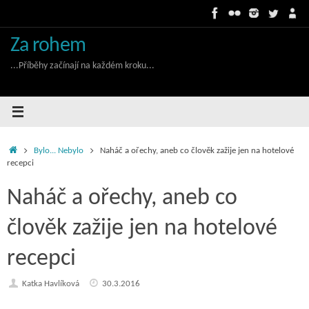
Skip
to
content
Za rohem
...Příběhy začínají na každém kroku...
Home
Bylo... Nebylo
Naháč a ořechy, aneb co člověk zažije jen na hotelové
recepci
Naháč a ořechy, aneb co
člověk zažije jen na hotelové
recepci
Katka Havlíková
30.3.2016