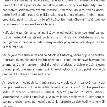
Další číšnici údajně vyhodili za to, že kradla. Znáte to pohádku o Lakomé
Barce? No, tak si představte, že někdo krade suroviny v kuchyni. Když zmizí
pár malých snídaňových džemů, máslíček, smetánek do kafe, tak asi dobrý.
Jenže když zloděj krade celé šišky salámu a hranoly eidamu (nebo možná
ementálu, nevím), tak se na to přijít zákonitě musí. Obzvlášť, když svůj lup
zapomene v kostkované tašce v lednici.
Najít slušné zaměstnance asi není vždy nejjednodušší. Lidé jsou různí. Jak na
straně hostů, tak na straně těch, co se o ně starají. Můžete narazit na
nepříjemného bručouna nebo namyšleného povýšence, ale stejně tak na
úžasně milé lidi.
Stejně jako byla truhlářská rodina odněkud z Moravy, která přijela na svatbu.
Neustále kolem zkoumali kvalitu nábytku a kroutili nechápavě hlavami (to
znamená, že asi nábytek nebyl dle jejich představ o dobré práci). Nevím
zrovna proč, ale měla jsem tenkrát úkol vylouskat snad pytel vlašských
ořechů. A louskáček byl na ně krátký.
Asi pot třech hodinách jsem měla ruce celý bolavý. A ti pánové (dámy asi
popíjeli v restauraci), když to viděli, se nabídli, že mi pomůžou. Tak jsme tam
seděli v recepci v hloučku, louskali ořechy (jim na to stačili dlaně),
samozřejmě je ujídali a povídali si. A to byl jeden z mála večerů, kdy jsem se
pak po skončení akce na hodinku natáhla, protože za dvě hodiny jsme měli
hotovo.