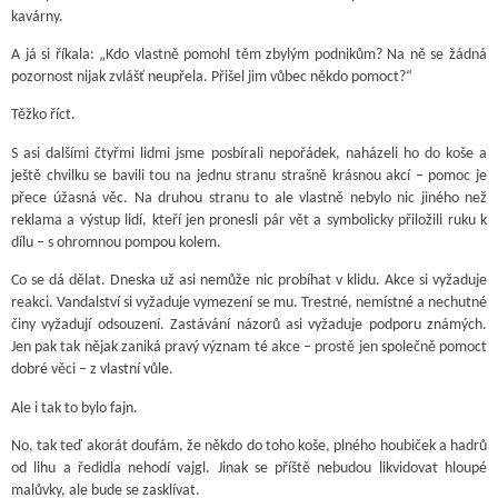
kavárny.
A já si říkala: „Kdo vlastně pomohl těm zbylým podnikům? Na ně se žádná
pozornost nijak zvlášť neupřela. Přišel jim vůbec někdo pomoct?“
Těžko říct.
S asi dalšími čtyřmi lidmi jsme posbírali nepořádek, naházeli ho do koše a
ještě chvilku se bavili tou na jednu stranu strašně krásnou akcí – pomoc je
přece úžasná věc. Na druhou stranu to ale vlastně nebylo nic jiného než
reklama a výstup lidí, kteří jen pronesli pár vět a symbolicky přiložili ruku k
dílu – s ohromnou pompou kolem.
Co se dá dělat. Dneska už asi nemůže nic probíhat v klidu. Akce si vyžaduje
reakci. Vandalství si vyžaduje vymezení se mu. Trestné, nemístné a nechutné
činy vyžadují odsouzení. Zastávání názorů asi vyžaduje podporu známých.
Jen pak tak nějak zaniká pravý význam té akce – prostě jen společně pomoct
dobré věci – z vlastní vůle.
Ale i tak to bylo fajn.
No, tak teď akorát doufám, že někdo do toho koše, plného houbiček a hadrů
od lihu a ředidla nehodí vajgl. Jinak se příště nebudou likvidovat hloupé
malůvky, ale bude se zasklívat.