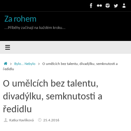
Skip
to
content
Za rohem
...Příběhy začínají na každém kroku...
Home
Bylo... Nebylo
O umělcích bez talentu, divadýlku, semknutosti a
ředidlu
O umělcích bez talentu,
divadýlku, semknutosti a
ředidlu
Katka Havlíková
25.4.2016