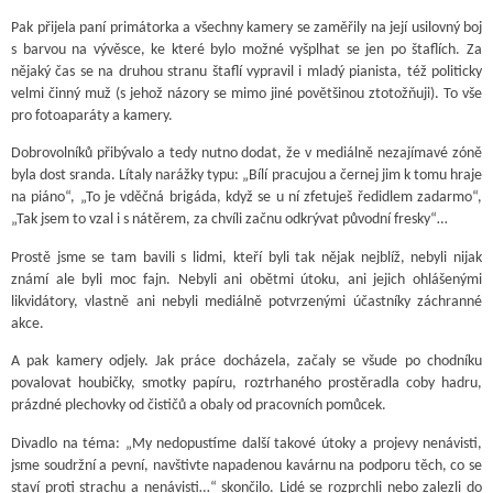
Pak přijela paní primátorka a všechny kamery se zaměřily na její usilovný boj
s barvou na vývěsce, ke které bylo možné vyšplhat se jen po štaflích. Za
nějaký čas se na druhou stranu štaflí vypravil i mladý pianista, též politicky
velmi činný muž (s jehož názory se mimo jiné povětšinou ztotožňuji). To vše
pro fotoaparáty a kamery.
Dobrovolníků přibývalo a tedy nutno dodat, že v mediálně nezajímavé zóně
byla dost sranda. Lítaly narážky typu: „Bílí pracujou a černej jim k tomu hraje
na piáno“, „To je vděčná brigáda, když se u ní zfetuješ ředidlem zadarmo“,
„Tak jsem to vzal i s nátěrem, za chvíli začnu odkrývat původní fresky“…
Prostě jsme se tam bavili s lidmi, kteří byli tak nějak nejblíž, nebyli nijak
známí ale byli moc fajn. Nebyli ani obětmi útoku, ani jejich ohlášenými
likvidátory, vlastně ani nebyli mediálně potvrzenými účastníky záchranné
akce.
A pak kamery odjely. Jak práce docházela, začaly se všude po chodníku
povalovat houbičky, smotky papíru, roztrhaného prostěradla coby hadru,
prázdné plechovky od čističů a obaly od pracovních pomůcek.
Divadlo na téma: „My nedopustíme další takové útoky a projevy nenávisti,
jsme soudržní a pevní, navštivte napadenou kavárnu na podporu těch, co se
staví proti strachu a nenávisti…“ skončilo. Lidé se rozprchli nebo zalezli do