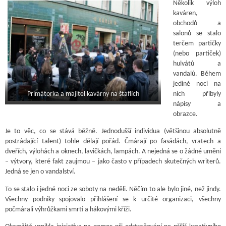
Několik výloh
kaváren,
obchodů a
salonů se stalo
terčem partičky
(nebo partiček)
hulvátů a
vandalů. Během
jediné noci na
nich přibyly
Primátorka a majitel kavárny na štaflích
nápisy a
obrazce.
Je to věc, co se stává běžně. Jednodušší individua (většinou absolutně
postrádající talent) tohle dělají pořád. Čmárají po fasádách, vratech a
dveřích, výlohách a oknech, lavičkách, lampách. A nejedná se o žádné umění
– výtvory, které fakt zaujmou – jako často v případech skutečných writerů.
Jedná se jen o vandalství.
To se stalo i jedné noci ze soboty na neděli. Něčím to ale bylo jiné, než jindy.
Všechny podniky spojovalo přihlášení se k určité organizaci, všechny
počmárali výhrůžkami smrtí a hákovými kříži.