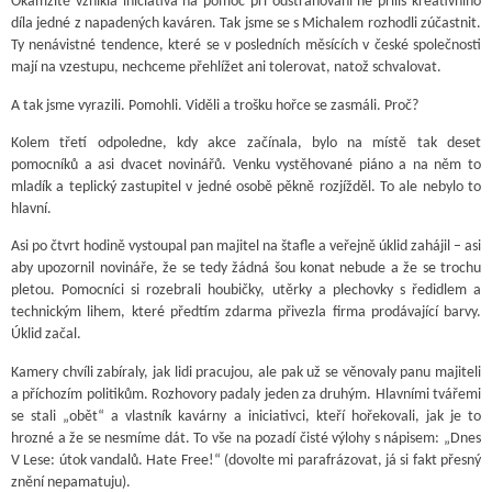
Okamžitě vznikla iniciativa na pomoc při odstraňování ne příliš kreativního
díla jedné z napadených kaváren. Tak jsme se s Michalem rozhodli zúčastnit.
Ty nenávistné tendence, které se v posledních měsících v české společnosti
mají na vzestupu, nechceme přehlížet ani tolerovat, natož schvalovat.
A tak jsme vyrazili. Pomohli. Viděli a trošku hořce se zasmáli. Proč?
Kolem třetí odpoledne, kdy akce začínala, bylo na místě tak deset
pomocníků a asi dvacet novinářů. Venku vystěhované piáno a na něm to
mladík a teplický zastupitel v jedné osobě pěkně rozjížděl. To ale nebylo to
hlavní.
Asi po čtvrt hodině vystoupal pan majitel na štafle a veřejně úklid zahájil – asi
aby upozornil novináře, že se tedy žádná šou konat nebude a že se trochu
pletou. Pomocníci si rozebrali houbičky, utěrky a plechovky s ředidlem a
technickým lihem, které předtím zdarma přivezla firma prodávající barvy.
Úklid začal.
Kamery chvíli zabíraly, jak lidi pracujou, ale pak už se věnovaly panu majiteli
a příchozím politikům. Rozhovory padaly jeden za druhým. Hlavními tvářemi
se stali „obět“ a vlastník kavárny a iniciativci, kteří hořekovali, jak je to
hrozné a že se nesmíme dát. To vše na pozadí čisté výlohy s nápisem: „Dnes
V Lese: útok vandalů. Hate Free!“ (dovolte mi parafrázovat, já si fakt přesný
znění nepamatuju).