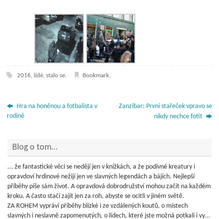
2016
,
lidé
,
stalo se
.
Bookmark
.
Hra na honěnou a fotbalista v
Zanzibar: První stařeček vpravo se
rodině
nikdy nechce fotit
Blog o tom…
... že fantastické věci se nedějí jen v knížkách, a že podivné kreatury i
opravdoví hrdinové nežijí jen ve slavných legendách a bájích. Nejlepší
příběhy píše sám život. A opravdová dobrodružství mohou začít na každém
kroku. A často stačí zajít jen za roh, abyste se ocitli v jiném světě.
ZA ROHEM vypráví příběhy blízké i ze vzdálených koutů, o místech
slavných i neslavně zapomenutých, o lidech, které jste možná potkali i vy...