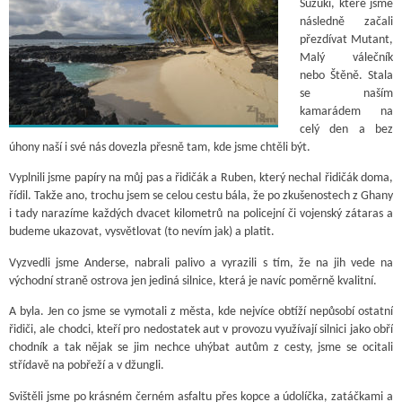
Suzuki, které jsme
následně začali
přezdívat Mutant,
Malý válečník
nebo Štěně. Stala
se naším
kamarádem na
celý den a bez
úhony naší i své nás dovezla přesně tam, kde jsme chtěli být.
Vyplnili jsme papíry na můj pas a řidičák a Ruben, který nechal řidičák doma,
řídil. Takže ano, trochu jsem se celou cestu bála, že po zkušenostech z Ghany
i tady narazíme každých dvacet kilometrů na policejní či vojenský zátaras a
budeme ukazovat, vysvětlovat (to nevím jak) a platit.
Vyzvedli jsme Anderse, nabrali palivo a vyrazili s tím, že na jih vede na
východní straně ostrova jen jediná silnice, která je navíc poměrně kvalitní.
A byla. Jen co jsme se vymotali z města, kde nejvíce obtíží nepůsobí ostatní
řidiči, ale chodci, kteří pro nedostatek aut v provozu využívají silnici jako obří
chodník a tak nějak se jim nechce uhýbat autům z cesty, jsme se ocitali
střídavě na pobřeží a v džungli.
Svištěli jsme po krásném černém asfaltu přes kopce a údolíčka, zatáčkami a