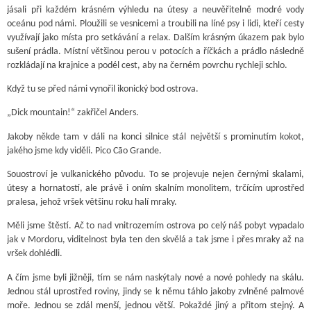
jásali při každém krásném výhledu na útesy a neuvěřitelně modré vody
oceánu pod námi. Ploužili se vesnicemi a troubili na líné psy i lidi, kteří cesty
využívají jako místa pro setkávání a relax. Dalším krásným úkazem pak bylo
sušení prádla. Místní většinou perou v potocích a říčkách a prádlo následně
rozkládají na krajnice a podél cest, aby na černém povrchu rychleji schlo.
Když tu se před námi vynořil ikonický bod ostrova.
„Dick mountain!“ zakřičel Anders.
Jakoby někde tam v dáli na konci silnice stál největší s prominutím kokot,
jakého jsme kdy viděli. Pico Cão Grande.
Souostroví je vulkanického původu. To se projevuje nejen černými skalami,
útesy a hornatostí, ale právě i oním skalním monolitem, trčícím uprostřed
pralesa, jehož vršek většinu roku halí mraky.
Měli jsme štěstí. Ač to nad vnitrozemím ostrova po celý náš pobyt vypadalo
jak v Mordoru, viditelnost byla ten den skvělá a tak jsme i přes mraky až na
vršek dohlédli.
A čím jsme byli jižněji, tím se nám naskýtaly nové a nové pohledy na skálu.
Jednou stál uprostřed roviny, jindy se k němu táhlo jakoby zvlněné palmové
moře. Jednou se zdál menší, jednou větší. Pokaždé jiný a přitom stejný. A