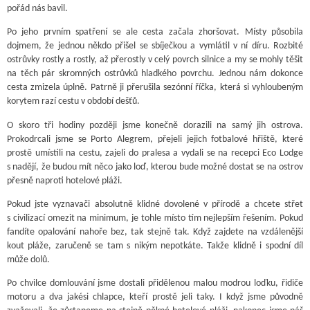
pořád nás bavil.
Po jeho prvním spatření se ale cesta začala zhoršovat. Místy působila
dojmem, že jednou někdo přišel se sbíječkou a vymlátil v ní díru. Rozbité
ostrůvky rostly a rostly, až přerostly v celý povrch silnice a my se mohly těšit
na těch pár skromných ostrůvků hladkého povrchu. Jednou nám dokonce
cesta zmizela úplně. Patrně ji přerušila sezónní říčka, která si vyhloubeným
korytem razí cestu v období dešťů.
O skoro tři hodiny později jsme konečně dorazili na samý jih ostrova.
Prokodrcali jsme se Porto Alegrem, přejeli jejich fotbalové hřiště, které
prostě umístili na cestu, zajeli do pralesa a vydali se na recepci Eco Lodge
s nadějí, že budou mít něco jako loď, kterou bude možné dostat se na ostrov
přesně naproti hotelové pláži.
Pokud jste vyznavači absolutně klidné dovolené v přírodě a chcete střet
s civilizací omezit na minimum, je tohle místo tím nejlepším řešením. Pokud
fandíte opalování nahoře bez, tak stejně tak. Když zajdete na vzdálenější
kout pláže, zaručeně se tam s nikým nepotkáte. Takže klidně i spodní díl
může dolů.
Po chvilce domlouvání jsme dostali přidělenou malou modrou loďku, řidiče
motoru a dva jakési chlapce, kteří prostě jeli taky. I když jsme původně