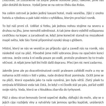
zvažovali, že zůstaneme na stejně pěkné hotelové pláži, nakonec jsme náš
plán dotáhli do konce. Vydali jsme se na ostrov Ilhéu das Rolas.
Na celém ostrově je jeden jediný luxusní hotel, malá vesnička, žijící z onoho
hotelu a rybolovu a pak také místo s vyhlídkou, kterým prochází rovník.
To byl náš první cíl. Udělat si fotku, jak jednou nohou stojíme na severu a
druhou na jihu, jsme nemohli odmítnout. A tak jsme skoro vyběhli vyšlapanou
cestičkou na kopec a zaradovali se, když jsme konečně stanuli na mozaikové
mapě světa, kde São Tomé připomínal vysoký sloup s glóbem.
Místní, který se nás ve vesničce po příjezdu ujal a zavedl nás na rovník, nás
následně vzal na pláž. Původně jsme měli vybranou jinou na opačném konci
ostrova. Jenže cesta k ní vedla pouze po vodě, protože pralesem by to trvalo
věčnost. A nějak jsme byli líní řešit další dopravu. Přeci jen nic není zadarmo.
Jakmile jsme ale po dvacetiminutové cestě pralesem zahlédli moře a my se
nohama ocitli místo v listí v písku, naše drobná lítost pominula. Ocitli jsme se
na pláži, která vypadala jako ta naše vysněná, jen byla větší. Zlatý písek tu
omývala křišťálová voda tak čistá, že když v ní člověk stál po pás, pořád vyděl
svoje nárty. Voda, která se s hloubkou zbarvila do tyrkysové.
Pláž z obou stran lemovaly černé sopečné skalky, vbíhající do moře, aby se o
jejich cípy rozbíjely vlny a vytvářely tak jemnou spršku kapiček, unášených