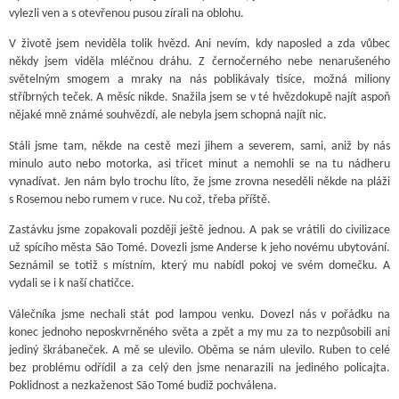
vylezli ven a s otevřenou pusou zírali na oblohu.
V životě jsem neviděla tolik hvězd. Ani nevím, kdy naposled a zda vůbec
někdy jsem viděla mléčnou dráhu. Z černočerného nebe nenarušeného
světelným smogem a mraky na nás poblikávaly tisíce, možná miliony
stříbrných teček. A měsíc nikde. Snažila jsem se v té hvězdokupě najít aspoň
nějaké mně známé souhvězdí, ale nebyla jsem schopná najít nic.
Stáli jsme tam, někde na cestě mezi jihem a severem, sami, aniž by nás
minulo auto nebo motorka, asi třicet minut a nemohli se na tu nádheru
vynadívat. Jen nám bylo trochu líto, že jsme zrovna neseděli někde na pláži
s Rosemou nebo rumem v ruce. Nu což, třeba příště.
Zastávku jsme zopakovali později ještě jednou. A pak se vrátili do civilizace
už spícího města São Tomé. Dovezli jsme Anderse k jeho novému ubytování.
Seznámil se totiž s místním, který mu nabídl pokoj ve svém domečku. A
vydali se i k naší chatičce.
Válečníka jsme nechali stát pod lampou venku. Dovezl nás v pořádku na
konec jednoho neposkvrněného světa a zpět a my mu za to nezpůsobili ani
jediný škrábaneček. A mě se ulevilo. Oběma se nám ulevilo. Ruben to celé
bez problému odřídil a za celý den jsme nenarazili na jediného policajta.
Poklidnost a nezkaženost São Tomé budiž pochválena.