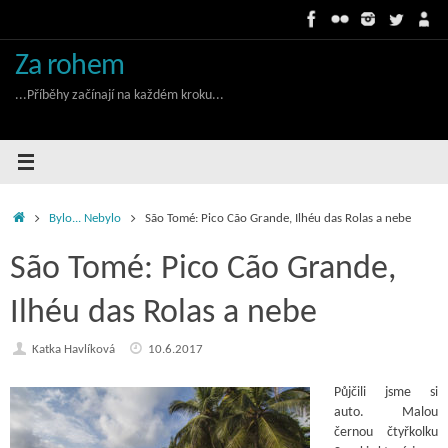
Skip
to
content
Za rohem
...Příběhy začínají na každém kroku...
Home
Bylo... Nebylo
São Tomé: Pico Cão Grande, Ilhéu das Rolas a nebe
São Tomé: Pico Cão Grande,
Ilhéu das Rolas a nebe
Katka Havlíková
10.6.2017
Půjčili jsme si
auto. Malou
černou čtyřkolku