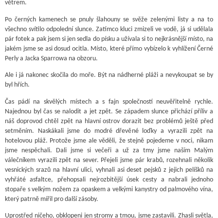
větrem.
Po černých kamenech se pnuly šlahouny se svěže zelenými listy a na to
všechno svítilo odpolední slunce. Zatímco kluci zmizeli ve vodě, já si udělala
pár fotek a pak jsem si jen sedla do písku a užívala si to nejkrásnější místo, na
jakém jsme se asi dosud ocitla. Místo, které přímo vybízelo k vyhlížení Černé
Perly a Jacka Sparrowa na obzoru.
Ale i já nakonec skočila do moře. Být na nádherné pláži a nevykoupat se by
byl hřích.
Čas pádí na skvělých místech a s fajn společností neuvěřitelně rychle.
Najednou byl čas se nalodit a jet zpět. Se západem slunce přichází příliv a
náš doprovod chtěl zpět na hlavní ostrov dorazit bez problémů ještě před
setměním. Naskákali jsme do modré dřevěné loďky a vyrazili zpět na
hotelovou pláž. Protože jsme ale věděli, že stejně pojedeme v noci, nikam
jsme nespěchali. Dali jsme si večeři a už za tmy jsme naším Malým
válečníkem vyrazili zpět na sever. Přejeli jsme pár krabů, rozehnali několik
vesnických srazů na hlavní ulici, vyhnali asi deset pejsků z jejich pelíšků na
vyhřáté asfaltce, přehopsali nejrozbitější úsek cesty a nabrali jednoho
stopaře s velkým nožem za opaskem a velkými kanystry od palmového vína,
který patrně mířil pro další zásoby.
Uprostřed ničeho, obklopeni jen stromy a tmou, jsme zastavili. Zhasli světla,