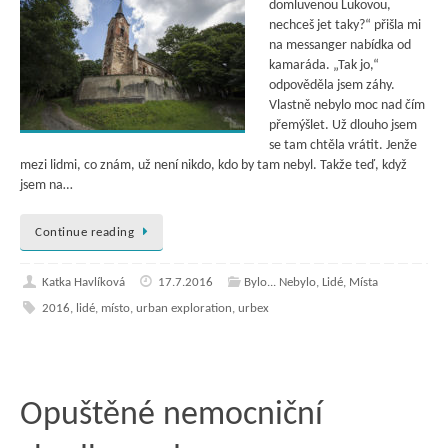
domluvenou Lukovou,
nechceš jet taky?“ přišla mi
na messanger nabídka od
kamaráda. „Tak jo,“
odpověděla jsem záhy.
Vlastně nebylo moc nad čím
přemýšlet. Už dlouho jsem
se tam chtěla vrátit. Jenže
mezi lidmi, co znám, už není nikdo, kdo by tam nebyl. Takže teď, když
jsem na…
Continue reading
Katka Havlíková
17.7.2016
Bylo... Nebylo
,
Lidé
,
Místa
2016
,
lidé
,
místo
,
urban exploration
,
urbex
Opuštěné nemocniční