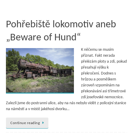
Pohřebiště lokomotiv aneb
„Beware of Hund“
K něčemu se musím
přiznat. Fakt nerada
přelézám ploty a zdi, pokud
přesahují výšku k
překročení. Dodnes s
hrůzou a posměškem
zároveň vzpomínám na
překonávání asi třímetrové
zdi josefovské nemocnice.
Zalezli jsme do postranní ulice, aby na nás nebylo vidět z policejní stanice
na náměstí a v místě jakéhosi dvorku…
Continue reading