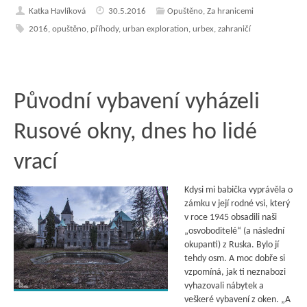
Katka Havlíková
30.5.2016
Opuštěno
,
Za hranicemi
2016
,
opuštěno
,
příhody
,
urban exploration
,
urbex
,
zahraničí
Původní vybavení vyházeli
Rusové okny, dnes ho lidé
vrací
Kdysi mi babička vyprávěla o
zámku v její rodné vsi, který
v roce 1945 obsadili naši
„osvoboditelé“ (a následní
okupanti) z Ruska. Bylo jí
tehdy osm. A moc dobře si
vzpomíná, jak ti neznabozi
vyhazovali nábytek a
veškeré vybavení z oken. „A