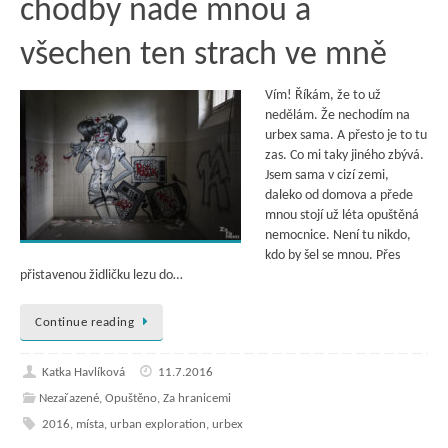
chodby nade mnou a
všechen ten strach ve mně
Vím! Říkám, že to už
nedělám. Že nechodím na
urbex sama. A přesto je to tu
zas. Co mi taky jiného zbývá.
Jsem sama v cizí zemi,
daleko od domova a přede
mnou stojí už léta opuštěná
nemocnice. Není tu nikdo,
kdo by šel se mnou. Přes
přistavenou židličku lezu do…
Continue reading
Katka Havlíková
11.7.2016
Nezařazené
,
Opuštěno
,
Za hranicemi
2016
,
místa
,
urban exploration
,
urbex