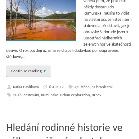
věděla jsem, že pokud se
někdy dostanu do
Rumunska, musím to vidět
na vlastní oči. Jen stěží jsem
si dovedla představit, jak je
obrovské šedorudé jezero
uprostřed nádherných
zelených hor ve skutečnosti
děsivé. O rok později už jsme se drápali dodávkou po neupravené,
štěrkové,…
Continue reading
Katka Havlíková
6.4.2017
Opuštěno
,
Za hranicemi
2016
,
cestování
,
Rumunsko
,
urban exploration
,
urbex
Hledání rodinné historie ve