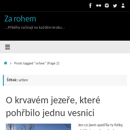
Skip
to
content
Za rohem
...Příběhy začínají na každém kroku...
Home
Posts tagged "urbex"
(Page 2)
Štítek:
urbex
O krvavém jezeře, které
pohřbilo jednu vesnici
Jen co jsem spatřila ty fotky,