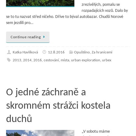
zrezivělých, pomalu se
rozpadajících vozů. Dalo by
se to tu nazvat střed ničeho. Dříve to býval autobazar. Chudší Norové
sem jezdili pro…
Continue reading
Katka Havlíková
12.8.2016
Opuštěno
,
Za hranicemi
2013
,
2014
,
2016
,
cestování
,
místa
,
urban exploration
,
urbex
O jedné záchraně a
skromném strážci kostela
duchů
„V sobotu máme