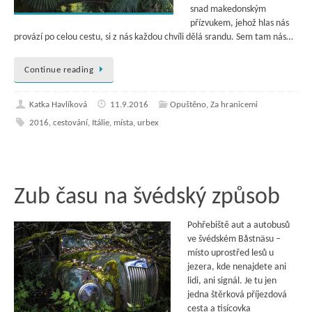
snad makedonským
přízvukem, jehož hlas nás
provází po celou cestu, si z nás každou chvíli dělá srandu. Sem tam nás…
Continue reading
Katka Havlíková
11.9.2016
Opuštěno
,
Za hranicemi
2016
,
cestování
,
Itálie
,
místa
,
urbex
Zub času na švédský způsob
Pohřebiště aut a autobusů
ve švédském Båstnäsu –
místo uprostřed lesů u
jezera, kde nenajdete ani
lidi, ani signál. Je tu jen
jedna štěrková příjezdová
cesta a tisícovka