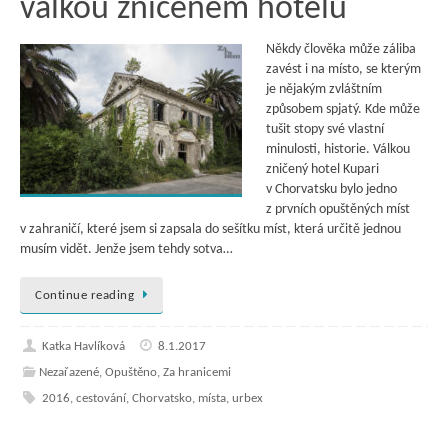
válkou zničeném hotelu
Někdy člověka může záliba
zavést i na místo, se kterým
je nějakým zvláštním
způsobem spjatý. Kde může
tušit stopy své vlastní
minulosti, historie. Válkou
zničený hotel Kupari
v Chorvatsku bylo jedno
z prvních opuštěných míst
v zahraničí, které jsem si zapsala do sešítku míst, která určitě jednou
musím vidět. Jenže jsem tehdy sotva…
Continue reading
Katka Havlíková
8.1.2017
Nezařazené
,
Opuštěno
,
Za hranicemi
2016
,
cestování
,
Chorvatsko
,
místa
,
urbex