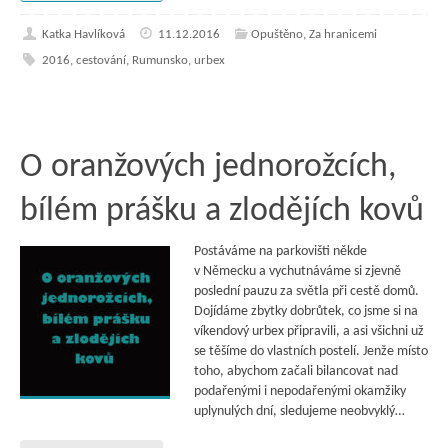
Katka Havlíková
11.12.2016
Opuštěno
,
Za hranicemi
2016
,
cestování
,
Rumunsko
,
urbex
O oranžových jednorožcích,
bílém prášku a zlodějích kovů
Postáváme na parkovišti někde
v Německu a vychutnáváme si zjevně
poslední pauzu za světla při cestě domů.
Dojídáme zbytky dobrůtek, co jsme si na
víkendový urbex připravili, a asi všichni už
se těšíme do vlastních postelí. Jenže místo
toho, abychom začali bilancovat nad
podařenými i nepodařenými okamžiky
uplynulých dní, sledujeme neobvyklý…