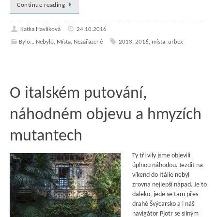
Continue reading
Katka Havlíková
24.10.2016
Bylo... Nebylo
,
Místa
,
Nezařazené
2013
,
2016
,
místa
,
urbex
O italském putování,
náhodném objevu a hmyzích
mutantech
Ty tři vily jsme objevili
úplnou náhodou. Jezdit na
víkend do Itálie nebyl
zrovna nejlepší nápad. Je to
daleko, jede se tam přes
drahé Švýcarsko a i náš
navigátor Pjotr se silným