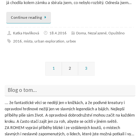
já chodila kolem zámku a sbírala jsem, co nebylo rozbitý. Odnesla jsem…
Continue reading
Katka Havlíková
18.4.2016
Doma
,
Nezařazené
,
Opuštěno
2016
,
místa
,
urban exploration
,
urbex
1
2
3
Blog o tom…
... že fantastické věci se nedějí jen v knížkách, a že podivné kreatury i
opravdoví hrdinové nežijí jen ve slavných legendách a bájích. Nejlepší
příběhy píše sám život. A opravdová dobrodružství mohou začít na každém
kroku. A často stačí zajít jen za roh, abyste se ocitli v jiném světě.
ZA ROHEM vypráví příběhy blízké i ze vzdálených koutů, o místech
slavných i neslavně zapomenutých, o lidech, které jste možná potkali i vy...