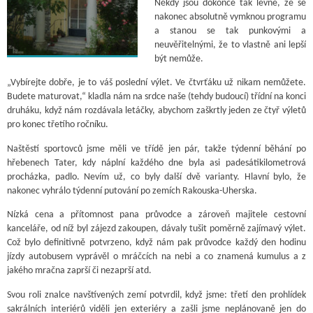
Někdy jsou dokonce tak levné, že se
nakonec absolutně vymknou programu
a stanou se tak punkovými a
neuvěřitelnými, že to vlastně ani lepší
být nemůže.
„Vybírejte dobře, je to váš poslední výlet. Ve čtvrťáku už nikam nemůžete.
Budete maturovat,“ kladla nám na srdce naše (tehdy budoucí) třídní na konci
druháku, když nám rozdávala letáčky, abychom zaškrtly jeden ze čtyř výletů
pro konec třetího ročníku.
Naštěstí sportovců jsme měli ve třídě jen pár, takže týdenní běhání po
hřebenech Tater, kdy náplní každého dne byla asi padesátikilometrová
procházka, padlo. Nevím už, co byly další dvě varianty. Hlavní bylo, že
nakonec vyhrálo týdenní putování po zemích Rakouska-Uherska.
Nízká cena a přítomnost pana průvodce a zároveň majitele cestovní
kanceláře, od níž byl zájezd zakoupen, dávaly tušit poměrně zajímavý výlet.
Což bylo definitivně potvrzeno, když nám pak průvodce každý den hodinu
jízdy autobusem vyprávěl o mráčcích na nebi a co znamená kumulus a z
jakého mračna zaprší či nezaprší atd.
Svou roli znalce navštívených zemí potvrdil, když jsme: třetí den prohlídek
sakrálních interiérů viděli jen exteriéry a zašli jsme neplánovaně jen do