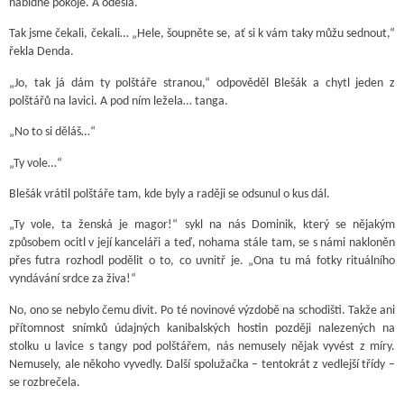
nabídne pokoje. A odešla.
Tak jsme čekali, čekali… „Hele, šoupněte se, ať si k vám taky můžu sednout,“
řekla Denda.
„Jo, tak já dám ty polštáře stranou,“ odpověděl Blešák a chytl jeden z
polštářů na lavici. A pod ním ležela… tanga.
„No to si děláš…“
„Ty vole…“
Blešák vrátil polštáře tam, kde byly a raději se odsunul o kus dál.
„Ty vole, ta ženská je magor!“ sykl na nás Dominik, který se nějakým
způsobem ocitl v její kanceláři a teď, nohama stále tam, se s námi nakloněn
přes futra rozhodl podělit o to, co uvnitř je. „Ona tu má fotky rituálního
vyndávání srdce za živa!“
No, ono se nebylo čemu divit. Po té novinové výzdobě na schodišti. Takže ani
přítomnost snímků údajných kanibalských hostin později nalezených na
stolku u lavice s tangy pod polštářem, nás nemusely nějak vyvést z míry.
Nemusely, ale někoho vyvedly. Další spolužačka – tentokrát z vedlejší třídy –
se rozbrečela.