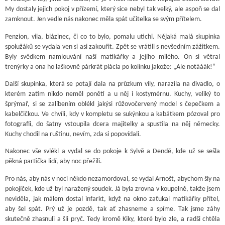
My dostaly jejich pokoj v přízemí, který sice nebyl tak velký, ale aspoň se dal
zamknout. Jen vedle nás nakonec měla spát učitelka se svým přítelem.
Penzion, vila, blázinec, či co to bylo, pomalu utichl. Nějaká malá skupinka
spolužáků se vydala ven si asi zakouřit. Zpět se vrátili s nevšedním zážitkem.
Byly svědkem namlouvání naší matikářky a jejího milého. On si větral
trenýrky a ona ho laškovně párkrát plácla po kolínku jakože: „Ale notááák!“
Další skupinka, která se potají dala na průzkum vily, narazila na divadlo, o
kterém zatím nikdo neměl ponětí a u něj i kostymérnu. Kuchy, veliký to
šprýmař, si se zalíbením oblékl jakýsi růžovočervený model s čepečkem a
kabelčičkou. Ve chvíli, kdy v kompletu se sukýnkou a kabátkem pózoval pro
fotografii, do šatny vstoupila dcera majitelky a spustila na něj německy.
Kuchy chodil na ruštinu, nevím, zda si popovídali.
Nakonec vše svlékl a vydal se do pokoje k Sylvě a Dendě, kde už se sešla
pěkná partička lidí, aby noc přežili.
Pro nás, aby nás v noci někdo nezamordoval, se vydal Arnošt, abychom šly na
pokojíček, kde už byl naražený soudek. Já byla zrovna v koupelně, takže jsem
neviděla, jak málem dostal infarkt, když na okno zaťukal matikářky přítel,
aby šel spát. Prý už je pozdě, tak ať zhasneme a spíme. Tak jsme záhy
skutečně zhasnuli a šli pryč. Tedy kromě Kiky, které bylo zle, a radši chtěla