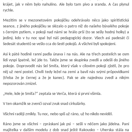
krájet, jak v něm bylo nahulíno. Ale bylo tam pivo a sranda. A čas plynul
rychle.
Mezitím se v mezonetovém pokojíčku odehrávalo něco jako spiritistická
seance, z jiného pokojíčku se slézalo o patro níž do našeho bývalého pokoje
s černým pytlem, v pokoji nad námi se hrálo prší (to se sešly hodný holky) a
jediný, kdo v tu noc spal byl náš pedagogický dozor. Všech asi padesát či
šedesát studentů se vešlo cca do šesti pokojů. A všichni byli spokojeni.
Asi k páté hodině ranní padla únava i na nás. Ale na třech postelích se osm
lidí vyspí špatně, leč jde to. Takže jsme se skupinka zvedli a odešli do jiného
pokoje. Doprovodit nás šel Smíťa, který však v cílovém pokoji zjistil, že pro
něj už není postel. Chvíli tedy ležel na zemi a bavil nás svými průpovídkami
(třeba že je černej a že je kanec). Pak se ale najednou zvedl a nikým
nepozorován zmizel.
„Hele, kde je Smíťa?“ zeptala se Verča, která si první všimla.
V ten okamžik se zvenčí ozval zvuk snad cirkulárky.
Všichni raději zmlkly. Tu noc, nebo spíš už ráno, už ho nikdo neviděl.
Ráno jsme se všichni – zpráskaní jak psi – sešli v něčem jako jídelna. Paní
majitelka v dalším modelu z dob snad ještě Rakousko – Uherska stála na