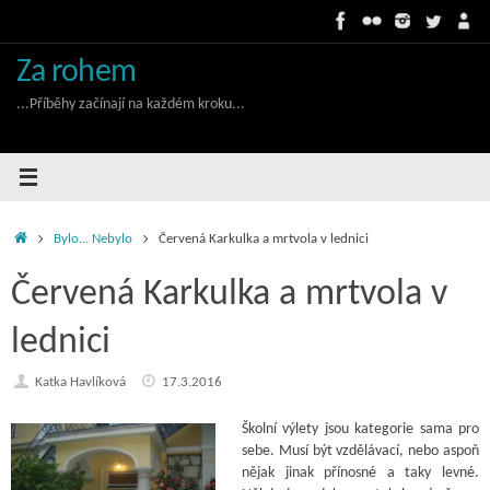
Skip
to
content
Za rohem
...Příběhy začínají na každém kroku...
Home
Bylo... Nebylo
Červená Karkulka a mrtvola v lednici
Červená Karkulka a mrtvola v
lednici
Katka Havlíková
17.3.2016
Školní výlety jsou kategorie sama pro
sebe. Musí být vzdělávací, nebo aspoň
nějak jinak přínosné a taky levné.