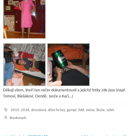
Děkuji všem, kteří ten večer dokumentovali a jejichž fotky zde jsou (např.
Tomovi, Blešákovi, Dendě, Janče a Kačí…)
2010
,
2016
,
dovolená
,
dům hrůzy
,
gympl
,
lidé
,
místa
,
škola
,
výlet
.
Bookmark
.