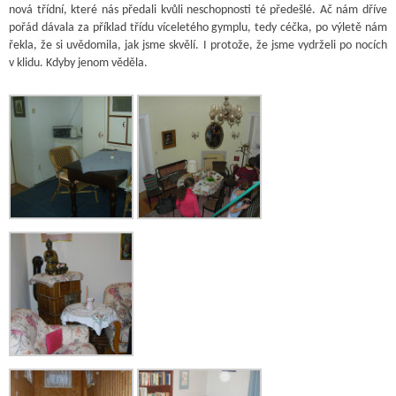
nová třídní, které nás předali kvůli neschopnosti té předešlé. Ač nám dříve
pořád dávala za příklad třídu víceletého gymplu, tedy céčka, po výletě nám
řekla, že si uvědomila, jak jsme skvělí. I protože, že jsme vydrželi po nocích
v klidu. Kdyby jenom věděla.