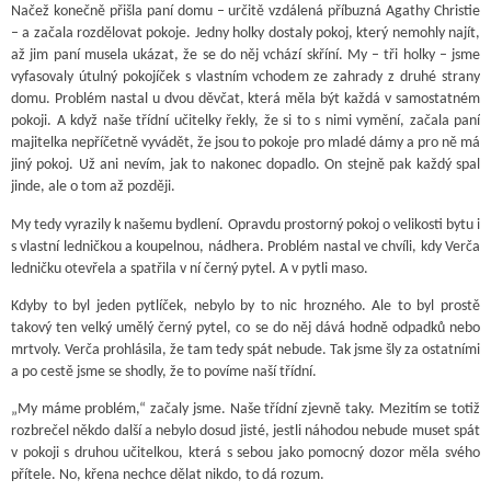
Načež konečně přišla paní domu – určitě vzdálená příbuzná Agathy Christie
– a začala rozdělovat pokoje. Jedny holky dostaly pokoj, který nemohly najít,
až jim paní musela ukázat, že se do něj vchází skříní. My – tři holky – jsme
vyfasovaly útulný pokojíček s vlastním vchodem ze zahrady z druhé strany
domu. Problém nastal u dvou děvčat, která měla být každá v samostatném
pokoji. A když naše třídní učitelky řekly, že si to s nimi vymění, začala paní
majitelka nepříčetně vyvádět, že jsou to pokoje pro mladé dámy a pro ně má
jiný pokoj. Už ani nevím, jak to nakonec dopadlo. On stejně pak každý spal
jinde, ale o tom až později.
My tedy vyrazily k našemu bydlení. Opravdu prostorný pokoj o velikosti bytu i
s vlastní ledničkou a koupelnou, nádhera. Problém nastal ve chvíli, kdy Verča
ledničku otevřela a spatřila v ní černý pytel. A v pytli maso.
Kdyby to byl jeden pytlíček, nebylo by to nic hrozného. Ale to byl prostě
takový ten velký umělý černý pytel, co se do něj dává hodně odpadků nebo
mrtvoly. Verča prohlásila, že tam tedy spát nebude. Tak jsme šly za ostatními
a po cestě jsme se shodly, že to povíme naší třídní.
„My máme problém,“ začaly jsme. Naše třídní zjevně taky. Mezitím se totiž
rozbrečel někdo další a nebylo dosud jisté, jestli náhodou nebude muset spát
v pokoji s druhou učitelkou, která s sebou jako pomocný dozor měla svého
přítele. No, křena nechce dělat nikdo, to dá rozum.