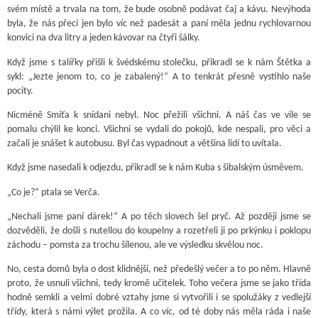
svém místě a trvala na tom, že bude osobně podávat čaj a kávu. Nevýhoda
byla, že nás přeci jen bylo víc než padesát a paní měla jednu rychlovarnou
konvici na dva litry a jeden kávovar na čtyři šálky.
Když jsme s talířky přišli k švédskému stolečku, přikradl se k nám Štětka a
sykl: „Jezte jenom to, co je zabalený!“ A to tenkrát přesně vystihlo naše
pocity.
Nicméně Smíťa k snídani nebyl. Noc přežili všichni. A náš čas ve vile se
pomalu chýlil ke konci. Všichni se vydali do pokojů, kde nespali, pro věci a
začali je snášet k autobusu. Byl čas vypadnout a většina lidí to uvítala.
Když jsme nasedali k odjezdu, přikradl se k nám Kuba s šibalským úsměvem.
„Co je?“ ptala se Verča.
„Nechali jsme paní dárek!“ A po těch slovech šel pryč. Až později jsme se
dozvěděli, že došli s nutellou do koupelny a rozetřeli ji po prkýnku i poklopu
záchodu – pomsta za trochu šílenou, ale ve výsledku skvělou noc.
No, cesta domů byla o dost klidnější, než předešlý večer a to po něm. Hlavně
proto, že usnuli všichni, tedy kromě učitelek. Toho večera jsme se jako třída
hodně semkli a velmi dobré vztahy jsme si vytvořili i se spolužáky z vedlejší
třídy, která s námi výlet prožila. A co víc, od té doby nás měla ráda i naše