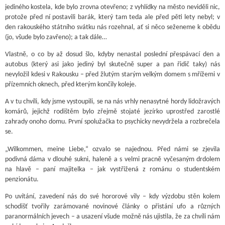
jediného kostela, kde bylo zrovna otevřeno; z vyhlídky na město neviděli nic,
protože před ní postavili barák, který tam teda ale před pěti lety nebyl; v
den rakouského státního svátku nás rozehnal, ať si něco seženeme k obědu
(jo, všude bylo zavřeno); a tak dále…
Vlastně, o co by až dosud šlo, kdyby nenastal poslední přespávací den a
autobus (který asi jako jediný byl skutečně super a pan řidič taky) nás
nevyložil kdesi v Rakousku – před žlutým starým velkým domem s mřížemi v
přízemních oknech, před kterým končily koleje.
A v tu chvíli, kdy jsme vystoupili, se na nás vrhly nenasytné hordy lidožravých
komárů, jejichž rodištěm bylo zřejmě stojaté jezírko uprostřed zarostlé
zahrady onoho domu. První spolužačka to psychicky nevydržela a rozbrečela
se.
„Wilkommen, meine Liebe,“ ozvalo se najednou. Před námi se zjevila
podivná dáma v dlouhé sukni, haleně a s velmi pracně vyčesaným drdolem
na hlavě – paní majitelka – jak vystřižená z románu o studentském
penzionátu.
Po uvítání, zavedení nás do své hororové vily – kdy výzdobu stěn kolem
schodišť tvořily zarámované novinové články o přistání ufo a různých
paranormálních jevech – a usazení všude možně nás ujistila, že za chvíli nám