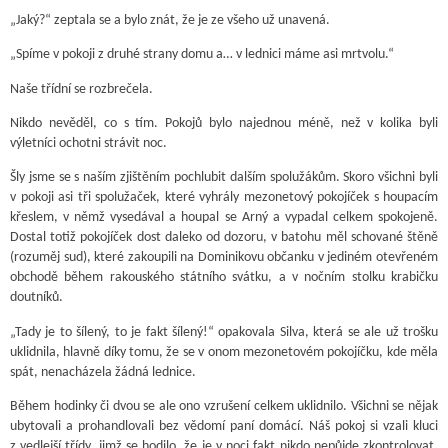
„Jaký?“ zeptala se a bylo znát, že je ze všeho už unavená.
„Spíme v pokoji z druhé strany domu a… v lednici máme asi mrtvolu.“
Naše třídní se rozbrečela.
Nikdo nevěděl, co s tím. Pokojů bylo najednou méně, než v kolika byli
výletníci ochotni strávit noc.
Šly jsme se s naším zjištěním pochlubit dalším spolužákům. Skoro všichni byli
v pokoji asi tři spolužaček, které vyhrály mezonetový pokojíček s houpacím
křeslem, v němž vysedával a houpal se Arný a vypadal celkem spokojeně.
Dostal totiž pokojíček dost daleko od dozoru, v batohu měl schované štěně
(rozuměj sud), které zakoupili na Dominikovu občanku v jediném otevřeném
obchodě během rakouského státního svátku, a v nočním stolku krabičku
doutníků.
„Tady je to šílený, to je fakt šílený!“ opakovala Silva, která se ale už trošku
uklidnila, hlavně díky tomu, že se v onom mezonetovém pokojíčku, kde měla
spát, nenacházela žádná lednice.
Během hodinky či dvou se ale ono vzrušení celkem uklidnilo. Všichni se nějak
ubytovali a prohandlovali bez vědomí paní domácí. Náš pokoj si vzali kluci
z vedlejší třídy, jimž se hodilo, že je v noci fakt nikdo nepůjde zkontrolovat.