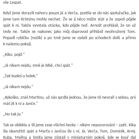
vše zaspat.
Když jsme dorazili nahoru pouze já a Verča, pustila se do nás spolužačka, jak
jsme tam Kristýnu mohly nechat. Že se jí něco může stát a že aspoň půjde
spát k ní. Takže vyvstala otázka, kdo půjde teď. Arnošt prohlásil, že on už
tedy ne. Takže se nakonec jako můj doprovod přihlásil neohrožený Tom.
Popadl rybičku (nožík) a po tmě jsme se vydali po schodech dolů a přímo
k našemu pokoji.
„Kiko, pojď.“
„Já nikam nejdu, mně je blbě, chci spát.“
„Tak budeš u holek.“
„Já nikam nejdu.“
„Kykoško, znáš Martinu, už nás sprdla jednou, že jsme tě nevzali s sebou, prý
máš jít k ní a Janče.“
„No tak jo.“
Tak se oblékla a šli jsme zase všichni hezky – nikým nepozorováni – zpět. Kika
šla okamžitě spát a Marťa s Jančou šly s ní. Já, Verča, Tom, Dominik, Arný,
Kuba, Malina a Smíťa jsme zůstali v miniaturním pokoji, kde se kouř dal