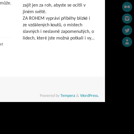
emůže.
zajít jen za roh, abyste se ocitli v
jiném světě.
ZA ROHEM vypráví příběhy blízké i
ze vzdálených koutů, o místech
slavných i neslavně zapomenutých, o
lidech, které jste možná potkali i vy...
let
Powered by
Tempera
&
WordPress.