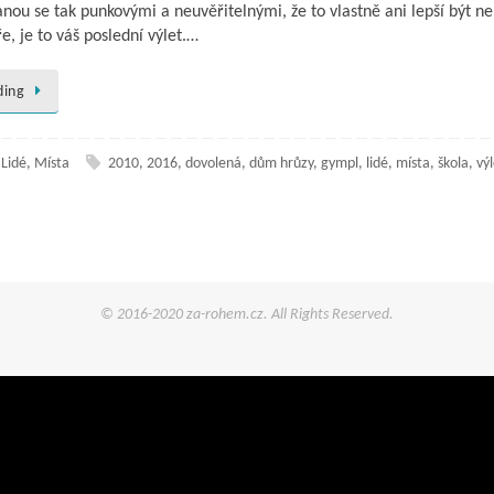
nou se tak punkovými a neuvěřitelnými, že to vlastně ani lepší být n
e, je to váš poslední výlet.…
ding
,
Lidé
,
Místa
2010
,
2016
,
dovolená
,
dům hrůzy
,
gympl
,
lidé
,
místa
,
škola
,
vý
© 2016-2020 za-rohem.cz. All Rights Reserved.