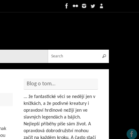
Search for:
Search
Blog o tom…
... že fantastické věci se nedějí jen v
knížkách, a že podivné kreatury i
opravdoví hrdinové nežijí jen ve
slavných legendách a bájích.
Nejlepší příběhy píše sám život. A
inak
opravdová dobrodružství mohou
nou
začít na každém kroku. A často stačí