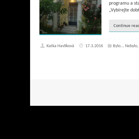
programu a sta
„Vybírejte dobř
Continue rea
Katka Havlíková
17.3.2016
Bylo... Nebylo