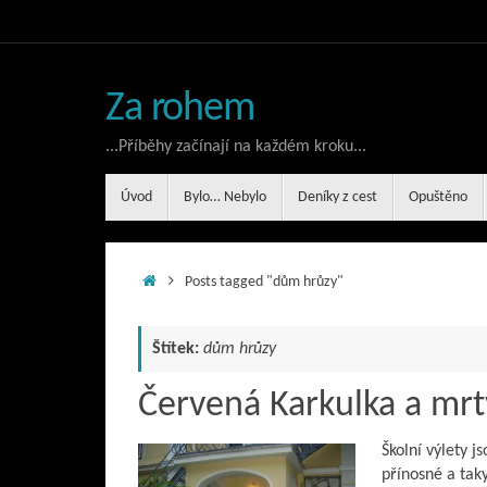
Skip
to
content
Za rohem
...Příběhy začínají na každém kroku...
Skip
Úvod
Bylo… Nebylo
Deníky z cest
Opuštěno
to
content
Home
Posts tagged "dům hrůzy"
Štítek:
dům hrůzy
Červená Karkulka a mrtv
Školní výlety 
přínosné a tak