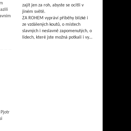
em
zajít jen za roh, abyste se ocitli v
zili
jiném světě.
lavním
ZA ROHEM vypráví příběhy blízké i
ze vzdálených koutů, o místech
slavných i neslavně zapomenutých, o
lidech, které jste možná potkali i vy...
 Pjotr
si