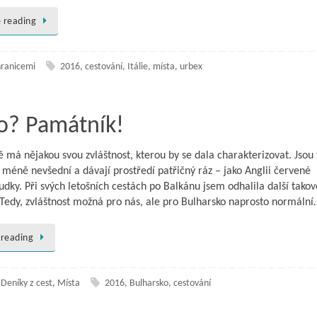
 reading
hranicemi
2016
,
cestování
,
Itálie
,
místa
,
urbex
o? Památník!
 má nějakou svou zvláštnost, kterou by se dala charakterizovat. Jsou 
i méně nevšední a dávají prostředí patřičný ráz – jako Anglii červené
udky. Při svých letošních cestách po Balkánu jsem odhalila další tako
. Tedy, zvláštnost možná pro nás, ale pro Bulharsko naprosto normální
 reading
,
Deníky z cest
,
Místa
2016
,
Bulharsko
,
cestování