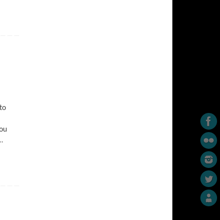
to
vou
…