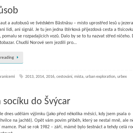
působ
 aut a autobusů ve švédském Båstnäsu – místo uprostřed lesů u jezera
ni lidi, ani signál. Je tu jen jedna štěrková příjezdová cesta a tisícovk
, pomalu se rozpadajících vozů. Dalo by se to tu nazvat střed ničeho. 
utobazar. Chudší Norové sem jezdili pro…
 reading
hranicemi
2013
,
2014
,
2016
,
cestování
,
místa
,
urban exploration
,
urbex
 socíku do Švýcar
e dnes udělám výjimku (jako před několika měsíci, kdy jsem psala o
hvilce na jachtě). Opět vám povím příběh, který se nestal mně, ale 
 mamce. Psal se rok 1982 – září, mámě bylo šestnáct a tehdy celá ro