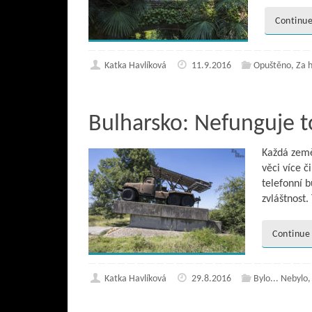
Continue
Katka Havlíková
11.9.2016
Opuštěno
,
Za 
Bulharsko: Nefunguje t
Každá země
věci více č
telefonní b
zvláštnost
Continue
Katka Havlíková
29.8.2016
Bylo... Nebylo