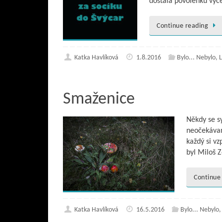
dostala povolenku vyc
Continue reading
Katka Havlíková
1.8.2016
Bylo... Nebylo
,
L
Smaženice
Někdy se s
neočekávané
každý si v
byl Miloš 
Continue
Katka Havlíková
16.5.2016
Bylo... Nebylo