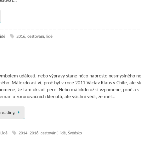
estovat…
idé
2016
,
cestování
,
lidé
ymbolem události, nebo výpravy stane něco naprosto nesmyslného n
ho. Málokdo asi ví, proč byl v roce 2011 Václav Klaus v Chile, ale s
zpomene, že tam ukradl pero. Nebo málokdo už si vzpomene, proč a s
Zeman u korunovačních klenotů, ale všichni vědí, že měl…
 reading
,
Lidé
2014
,
2016
,
cestování
,
lidé
,
Švédsko