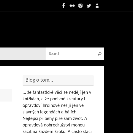
Search for:
Search
Blog o tom…
... že fantastické věci se nedějí jen v
knížkách, a že podivné kreatury i
opravdoví hrdinové nežijí jen ve
slavných legendách a bájích.
Nejlepší příběhy píše sám život. A
opravdová dobrodružství mohou
začít na každém kroku. A často stačí