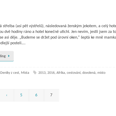
á střelba (asi pět výstřelů), následovaná ženským jekotem, a celý hot
sou dvě hodiny ráno a hotel konečně utichl. Jen nevím, jestli jsem za t
se asi děje. „Budeme se držet pod úrovní oken,“ šeptá ke mně mamk
edlejší posteli.…
ding
,
Deníky z cest
,
Místa
2013
,
2016
,
Afrika
,
cestování
,
dovolená
,
místo
‹
5
6
7