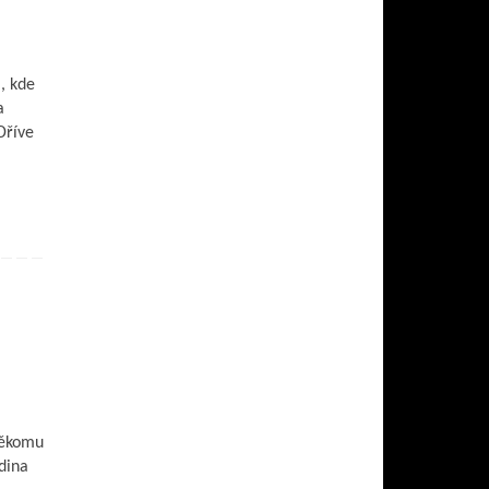
, kde
a
Dříve
někomu
dina