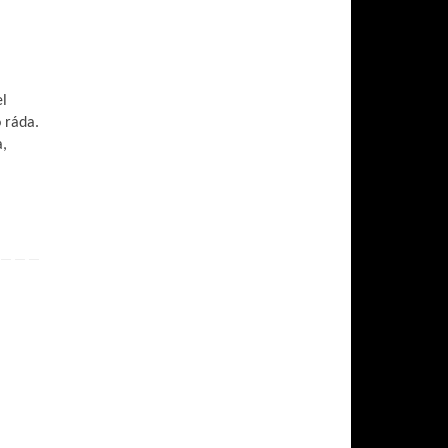
el
o ráda.
a,