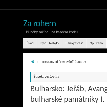
Skip
to
content
Za rohem
...Příběhy začínají na každém kroku...
Skip
Úvod
Bylo… Nebylo
Deníky z cest
Opuštěno
to
content
Home
Posts tagged "cestování"
(Page 7)
Štítek:
cestování
Bulharsko: Jeřáb, Avang
bulharské památníky I.