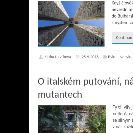
Když člově
nevšedním.
do Bulhars
smyslem ce
Continue
Katka Havlíková
25.9.2016
Bylo... Nebylo
O italském putování, 
mutantech
Ty tři vil
nejlepší n
se silným 
z nás každ