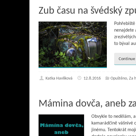
Zub času na švédský z
Pohřebiště
nenajdete a
zrezivělých
to býval a
Continue
Katka Havlíková
12.8.2016
Opuštěno
,
Za 
Mámina dovča, aneb za
Obvykle to nedělám, al
kamarádčině vášnivé c
jinému. Tentokrát mojí