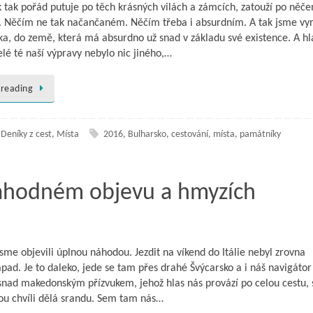
k tak pořád putuje po těch krásných vilách a zámcích, zatouží po něč
 Něčím ne tak načančaném. Něčím třeba i absurdním. A tak jsme vyra
ka, do země, která má absurdno už snad v základu své existence. A h
lé té naší výpravy nebylo nic jiného,…
 reading
,
Deníky z cest
,
Místa
2016
,
Bulharsko
,
cestování
,
místa
,
památníky
náhodném objevu a hmyzích
y jsme objevili úplnou náhodou. Jezdit na víkend do Itálie nebyl zrovna
ápad. Je to daleko, jede se tam přes drahé Švýcarsko a i náš navigátor
snad makedonským přízvukem, jehož hlas nás provází po celou cestu, 
ou chvíli dělá srandu. Sem tam nás…