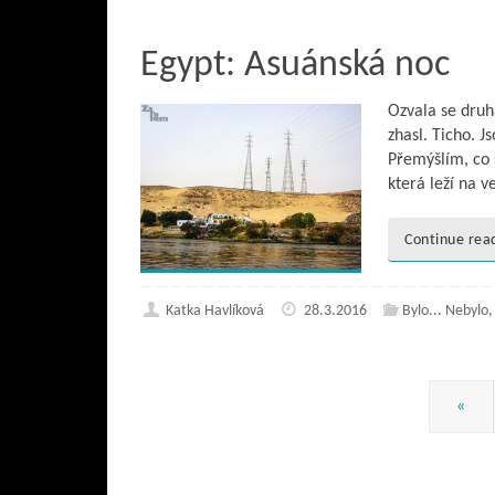
Egypt: Asuánská noc
Ozvala se druh
zhasl. Ticho. J
Přemýšlím, co 
která leží na v
Continue rea
Katka Havlíková
28.3.2016
Bylo... Nebylo
«