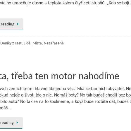
avíc ho umocňuje dusno a teplota kolem čtyřiceti stupňů. „Kdo se bojí,
 reading
,
Deníky z cest
,
Lidé
,
Místa
,
Nezařazené
ta, třeba ten motor nahodíme
vých zemích se mi hlavně líbí jedna věc. Týká se tamních obyvatel. Ne
okud nejde o život, jde o nic. Nemáš boty? No tak budeš chodit bez bo
zbilo auto? No tak se na to koukneme, a když bude rozbité dál, budeš 
nemáš…
 reading