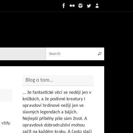
Search for:
Search
Blog o tom…
... že fantastické věci se nedějí jen v
knížkách, a že podivné kreatury i
opravdoví hrdinové nežijí jen ve
slavných legendách a bájích.
Nejlepší příběhy píše sám život. A
 vždy.
opravdová dobrodružství mohou
začít na každém kroku. A často stačí