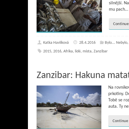
silnější. N
mu pach…
Continue
Katka Havlíková
28.4.2016
Bylo... Nebylo
2015
,
2016
,
Afrika
,
lidé
,
místa
,
Zanzibar
Zanzibar: Hakuna mata
Na rovníko
prkotiny. D
Tobě se ro
auta. Ty 
Continue