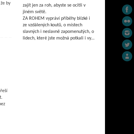
 že by
zajít jen za roh, abyste se ocitli v
jiném světě.
ZA ROHEM vypráví příběhy blízké i
ze vzdálených koutů, o místech
slavných i neslavně zapomenutých, o
lidech, které jste možná potkali i vy...
řeší
t.
bez