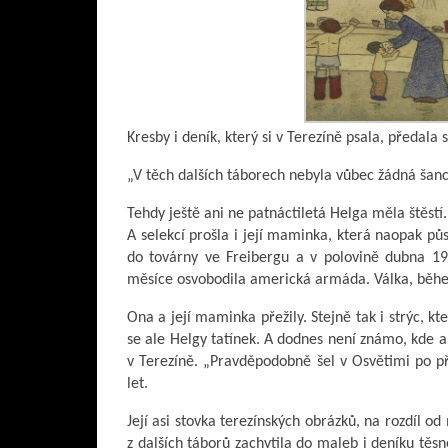
Kresby i deník, který si v Terezíně psala, předala 
„V těch dalších táborech nebyla vůbec žádná šance
Tehdy ještě ani ne patnáctiletá Helga měla štěstí. 
A selekcí prošla i její maminka, která naopak půs
do továrny ve Freibergu a v polovině dubna 19
měsíce osvobodila americká armáda. Válka, během 
Ona a její maminka přežily. Stejně tak i strýc, kt
se ale Helgy tatínek. A dodnes není známo, kde a 
v Terezíně. „Pravděpodobně šel v Osvětimi po p
let.
Její asi stovka terezínských obrázků, na rozdíl od
z dalších táborů zachytila do maleb i deníku těsn