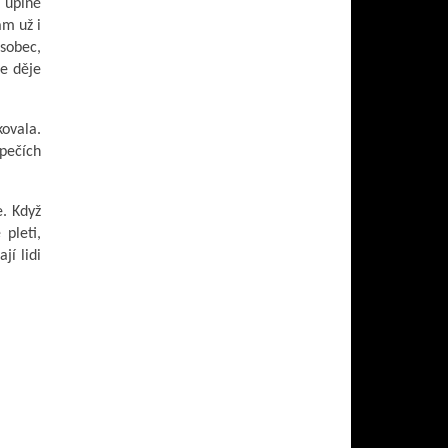
t úplně
ám už i
 sobec,
se děje
kovala.
pečích
e. Když
pleti,
jí lidi