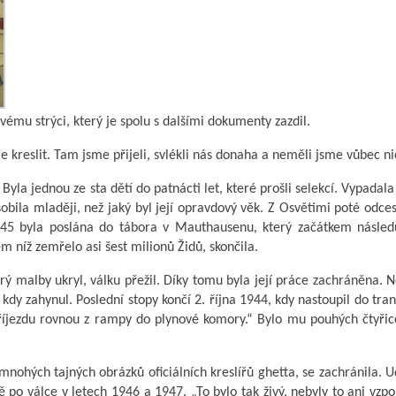
svému strýci, který je spolu s dalšími dokumenty zazdil.
 kreslit. Tam jsme přijeli, svlékli nás donaha a neměli jsme vůbec ni
Byla jednou ze sta dětí do patnácti let, které prošli selekcí. Vypadala 
obila mlaději, než jaký byl její opravdový věk. Z Osvětimi poté odce
45 byla poslána do tábora v Mauthausenu, který začátkem následu
níž zemřelo asi šest milionů Židů, skončila.
erý malby ukryl, válku přežil. Díky tomu byla její práce zachráněna. N
kdy zahynul. Poslední stopy končí 2. října 1944, kdy nastoupil do tra
říjezdu rovnou z rampy do plynové komory.“ Bylo mu pouhých čtyřice
 mnohých tajných obrázků oficiálních kreslířů ghetta, se zachránila. U
ě po válce v letech 1946 a 1947. „To bylo tak živý, nebyly to ani vzp