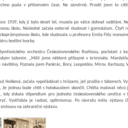
echno psala v přítomném čase. Ne záměrně. Prostě jsem to cítil
roce 1939, kdy jí bylo deset let, musela po válce dohnat vzdělání. N
ovou školu. Následně začala externě studovat i gymnázium. Čtyři r
ckoprůmyslovou školu, kde studovala u profesora Emila Filly monum
iéru textilní tvorby.
Symfonického orchestru Československého Rozhlasu, pocházel z kat
nským tažením. „Měli jsme některé příbuzné v kriminále. Manželův
é návštěvy. Poznala jsem Pankrác, Bory, Leopoldov, Mírov, Kartouzy, V
už Hošková, začala vypořádávat s hrůzami, jež prožila v táborech. Vy
, že jednou bude chtít s holokaustem skončit. Chtěla malovat něco 
a, kdy získala stipendium pro jednoho československého umělce v I
yč. Vystřídala je radost, optimismus. Po návratu měla výstavu
O
 smlouvu na zahraniční výstavu.