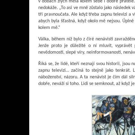
v dobách zlých měla kolem sebe i dobré přátele.
nedokáže. „To asi ve mně zůstalo jako následek 
tři pravnoučata. Ale když třeba zapnu televizi a 
abych byla šťastná, když okolo mě nejsou. Úplně
kolem mě.“
Válka, během níž bylo z čiré nenávisti zavražděno
Jenže proto je důležité o ní mluvit, vyprávět 
nevědomosti, slepé víry, neinformovanosti, nenávis
Říká se, že lidé, kteří neznají svou historii, jso
zapnu televizi… začíná to stejně jako tenkrát.
náboženství, názoru. A ta nenávist je čím dál si
dobře, neváží si toho. Lidi se semknout, až když je 