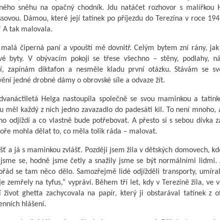
ného sněhu na opačný chodník. Jdu natáčet rozhovor s malířkou 
ovou. Dámou, které její tatínek po příjezdu do Terezína v roce 194
“ A tak malovala.
 malá čiperná paní a vpouští mě dovnitř. Celým bytem zní rány, jak
vé byty. V obývacím pokoji se třese všechno – stěny, podlahy, ná
í, zapínám diktafon a nesměle kladu první otázku. Stávám se s
ní jedné drobné dámy o obrovské síle a odvaze žít.
 dvanáctiletá Helga nastoupila společně se svou maminkou a tatín
ou měl každý z nich jedno zavazadlo do padesáti kil. To není mnoho,
uho odjíždí a co vlastně bude potřebovat. A přesto si s sebou dívka z
boře mohla dělat to, co měla tolik ráda – malovat.
ášť a já s maminkou zvlášť. Později jsem žila v dětských domovech, k
y jsme se, hodně jsme četly a snažily jsme se být normálními lidmi.
ořád se tam něco dělo. Samozřejmě lidé odjížděli transporty, umíral
 zemřely na tyfus,“ vypráví. Během tří let, kdy v Terezíně žila, ve 
život ghetta zachycovala na papír, který ji obstarával tatínek z of
enních hlášení.