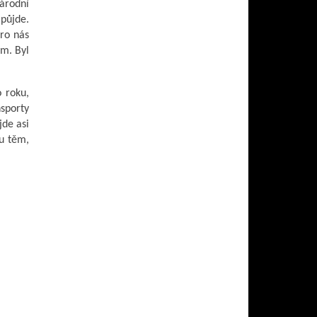
národní
 půjde.
pro nás
lm. Byl
o roku,
sporty
jde asi
tu těm,