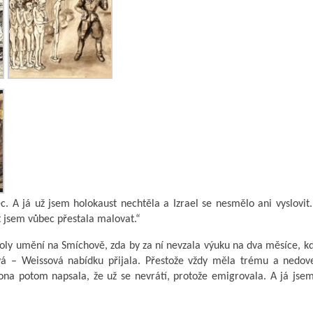
c. A já už jsem holokaust nechtěla a Izrael se nesmělo ani vyslovit
t jsem vůbec přestala malovat.“
 školy umění na Smíchově, zda by za ní nevzala výuku na dva měsíce, k
á – Weissová nabídku přijala. Přestože vždy měla trému a nedove
 ona potom napsala, že už se nevrátí, protože emigrovala. A já jse