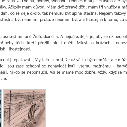
 Je ráda za rodinu, domov, svobodu. Dodnes maluje. Šťastná ale bý
války. Ačkoliv mám důvod. Mám dvě zdravé děti, mám tři vnučky a m
vidím, co se děje okolo, tak nemůžu být úplně šťastná. Nejsem takový
 šťastná být neumím, protože neumím být ani lhostejná k tomu, co 
 asi šest milionů Židů, skončila. A nejdůležitější je, aby se už neopa
příběhy těch, kteří přežili, ale i obětí. Mluvit o hrůzách i nebez
ti i lhostejnosti.
u nuceni ji opakovat. „Myslela jsem si, že už válka být nemůže, ale můž
 Lidi jsou zase schopní se nenávidět kvůli všemu možnému – barvě 
lnější. Nikdo se neponaučil. Asi se máme moc dobře. Vždy, když se ma
zle.“