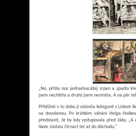
„No, přišla noc jednadvacátej srpen a spadla kle
jsem nechtěla a druhý jsem nesměla. A na pár le
Přibližně v tu dobu ji oslovila kolegyně z Lidové
na dovolenou. Po krátkém váhání Helga Hoškov
představit, že by kdy vystupovala před žáky. „A
škole zůstala čtrnáct let až do důchodu.“