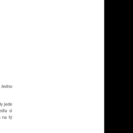
. Jedno
dy jede
dla si
m na tý