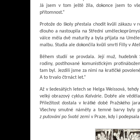
Já jsem v tom ještě žila, dokonce jsem to vš
přítomnost.“
Protože do školy přestala chodit kvůli zákazu v 
dlouho a nastoupila na Střední uměleckoprůmysl
válce měla dvě maturity a byla přijata na Uměle
malbu. Studia ale dokončila kvůli smrti Filly v Atel
Během studií se provdala. Její muž, hudebník 
rodiny, postihované komunistickým protinábože
tam byl. Jezdili jsme za nimi na kratičké povolen
A to trvalo čtrnáct let.“
Až v šedesátých letech se Helga Weissová, tehdy 
velký obrazový cyklus
Kalvárie
. Dobře ale věděla
Příležitost dostala v krátké době Pražského jar
Všechny smutné náměty a temné barvy byly pr
z putování po Svaté zemi
v Praze, kdy i podepsala