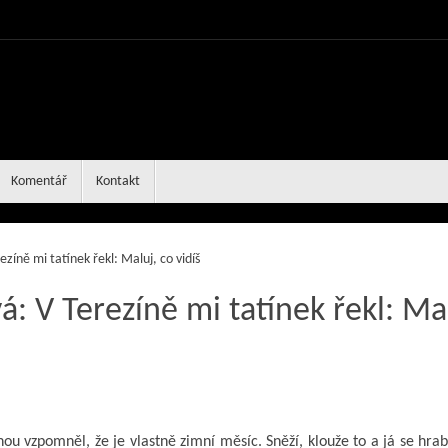
Komentář
Kontakt
íně mi tatínek řekl: Maluj, co vidíš
: V Terezíně mi tatínek řekl: Mal
nou vzpomněl, že je vlastně zimní měsíc. Sněží, klouže to a já se hra