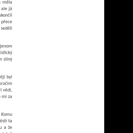
a měla
 ale já
skončil
y přece
 seděli
y jenom
stický
m silný
ěji byl
ekročím
í vědí,
e mi za
l. Komu
ěstí ta
u a že