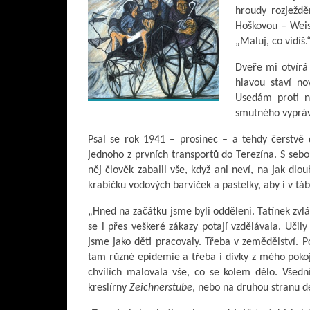
hroudy rozježdě
Hoškovou – Weiss
„Maluj, co vidíš.
Dveře mi otvírá
hlavou staví no
Usedám proti n
smutného vyprávě
Psal se rok 1941 – prosinec – a tehdy čerstvě
jednoho z prvních transportů do Terezína. S seb
něj člověk zabalil vše, když ani neví, na jak dlo
krabičku vodových barviček a pastelky, aby i v tá
„Hned na začátku jsme byli odděleni. Tatínek zvl
se i přes veškeré zákazy potají vzdělávala. Učil
jsme jako děti pracovaly. Třeba v zemědělství. P
tam různé epidemie a třeba i dívky z mého pokoje
chvílích malovala vše, co se kolem dělo. Všední 
kreslírny
Zeichnerstube
, nebo na druhou stranu d