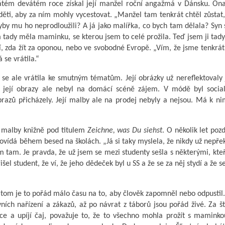
tém devátém roce získal její manžel roční angažmá v Dánsku. On
děti, aby za ním mohly vycestovat. „Manžel tam tenkrát chtěl zůstat,
by mu ho neprodloužili? A já jako malířka, co bych tam dělala? Syn 
m tady měla maminku, se kterou jsem to celé prožila. Teď jsem ji tad
 zda žít za oponou, nebo ve svobodné Evropě. „Vím, že jsme tenkrát
 se vrátila.“
 se ale vrátila ke smutným tématům. Její obrázky už nereflektoval
 její obrazy ale nebyl na domácí scéně zájem. V módě byl sociali
brazů přicházely. Její malby ale na prodej nebyly a nejsou. Má k ni
t malby knižně pod titulem
Zeichne, was Du siehst
. O několik let pozd
 povídá během besed na školách. „Já si taky myslela, že nikdy už nepř
tam. Je pravda, že už jsem se mezi studenty sešla s některými, kteř
el student, že ví, že jeho dědeček byl u SS a že se za něj stydí a že s
přitom je to pořád málo času na to, aby člověk zapomněl nebo odpusti
ích nařízení a zákazů, až po návrat z táborů jsou pořád živé. Za št
e a upíjí čaj, považuje to, že to všechno mohla prožít s maminko