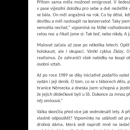
Přitom sama měla možnost emigrovat. V šedesá
v pase výjezdní doložku pro sebe a dvě nezletilé 
se bála. On měl angažmá na rok. Co by dělal, kdy
devítku a měl nastoupit na konzervatoř. Taky jse
nemohla nechat,“ vzpomíná na těžké rozhodování,
celou noc a říkali jsme si: Tak teď, nebo nikdy. A já
Malovat začala až zase po několika letech. Opět
holokaust, ale i okupaci. Vznikl cyklus
Zkázy
. O
realismus. Ze zahraničí však nabídky na koupi o
osobní vztah.
Až po roce 1989 se díky iniciativě podařilo vyda
vydán i její deník. O tom, co se v táborech dělo,
hranice Německa a dneska jsem schopná a jezdím 
že jejich dědečkové byli u SS. Dokonce za mnou přiš
něj omlouvá.“
Válka skončila před více jak sedmdesáti lety. A 
vlastně odpouštět? Vzpomínky na události od prvn
drobná dáma, která sedí naproti mně na sedačc