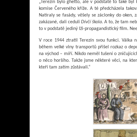
„Terezín bylo ghetto, ale v podstatě to také byl
komise Červeného kříže. A té předcházela taková
Natíraly se fasády, věšely se záclonky do oken,
zakázané, dali ceduli
Dívčí škola
. A to, že tam neb
to v podstatě jediný lži-propagandistický film. Neex
V roce 1944 ztratil Terezín svou funkci. Válka 
během velké vlny transportů přišel rozkaz o dep
na východ – míří. Nikdo neměl tušení o zničujícíc
o něco horšího. Takže jsme některé věci, na kter
kteří tam zatím zůstávali.“