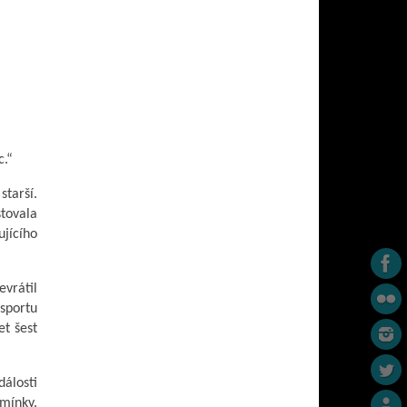
c.“
starší.
stovala
jícího
evrátil
nsportu
t šest
dálosti
omínky.