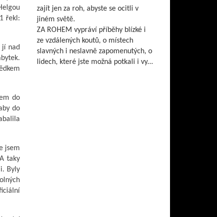
Helgou
zajít jen za roh, abyste se ocitli v
1 řekl:
jiném světě.
ZA ROHEM vypráví příběhy blízké i
ze vzdálených koutů, o místech
 jí nad
slavných i neslavně zapomenutých, o
bytek.
lidech, které jste možná potkali i vy...
vědkem
kem do
 aby do
abalila
de jsem
 A taky
i. Byly
volných
iciální