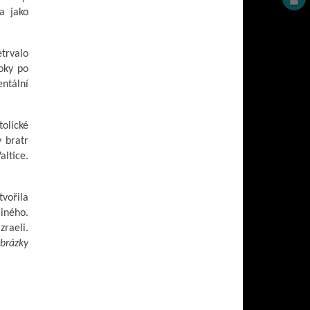
a jako
etrvalo
oky po
entální
olické
 bratr
altice.
tvořila
jiného.
zraeli.
brázky