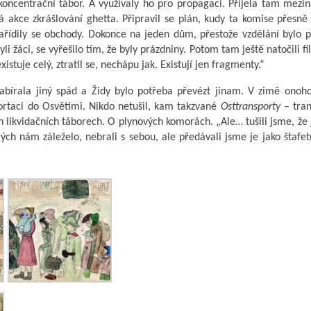
 koncentrační tábor. A využívaly ho pro propagaci. Přijela tam mezi
 akce zkrášlování ghetta. Připravil se plán, kudy ta komise přesně
 zařídily se obchody. Dokonce na jeden dům, přestože vzdělání bylo 
yli žáci, se vyřešilo tím, že byly prázdniny. Potom tam ještě natočili fi
istuje celý, ztratil se, nechápu jak. Existují jen fragmenty.“
nabírala jiný spád a Židy bylo potřeba převézt jinam. V zimě onoh
ortaci do Osvětimi. Nikdo netušil, kam takzvané
Osttransporty
– tran
h likvidačních táborech. O plynových komorách. „Ale… tušili jsme, že 
ých nám záleželo, nebrali s sebou, ale předávali jsme je jako štafe