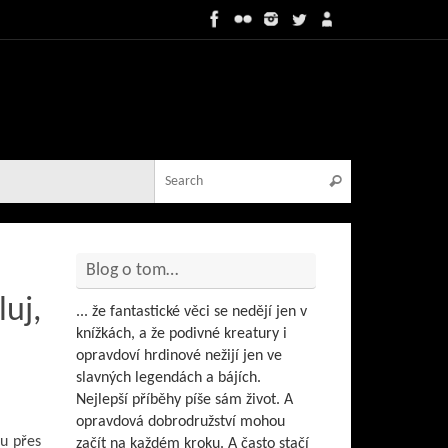
Search for:
Search
Blog o tom…
uj,
... že fantastické věci se nedějí jen v
knížkách, a že podivné kreatury i
opravdoví hrdinové nežijí jen ve
slavných legendách a bájích.
Nejlepší příběhy píše sám život. A
opravdová dobrodružství mohou
bu přes
začít na každém kroku. A často stačí