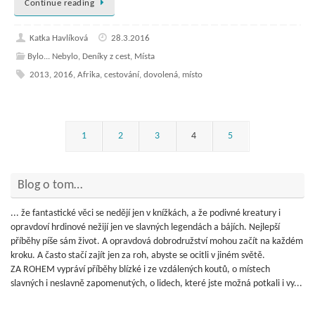
Continue reading
Katka Havlíková
28.3.2016
Bylo... Nebylo
,
Deníky z cest
,
Místa
2013
,
2016
,
Afrika
,
cestování
,
dovolená
,
místo
1
2
3
4
5
Blog o tom…
... že fantastické věci se nedějí jen v knížkách, a že podivné kreatury i
opravdoví hrdinové nežijí jen ve slavných legendách a bájích. Nejlepší
příběhy píše sám život. A opravdová dobrodružství mohou začít na každém
kroku. A často stačí zajít jen za roh, abyste se ocitli v jiném světě.
ZA ROHEM vypráví příběhy blízké i ze vzdálených koutů, o místech
slavných i neslavně zapomenutých, o lidech, které jste možná potkali i vy...