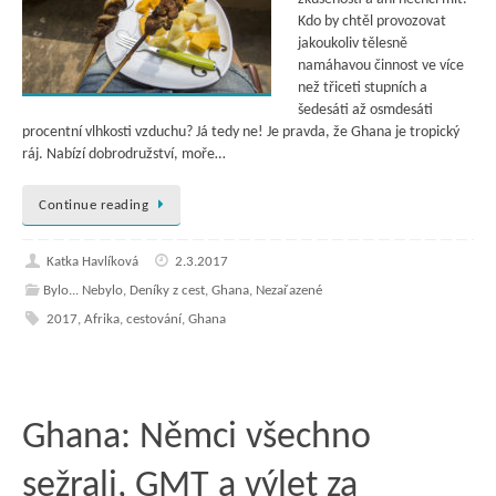
Kdo by chtěl provozovat
jakoukoliv tělesně
namáhavou činnost ve více
než třiceti stupních a
šedesáti až osmdesáti
procentní vlhkosti vzduchu? Já tedy ne! Je pravda, že Ghana je tropický
ráj. Nabízí dobrodružství, moře…
Continue reading
Katka Havlíková
2.3.2017
Bylo... Nebylo
,
Deníky z cest
,
Ghana
,
Nezařazené
2017
,
Afrika
,
cestování
,
Ghana
Ghana: Němci všechno
sežrali, GMT a výlet za