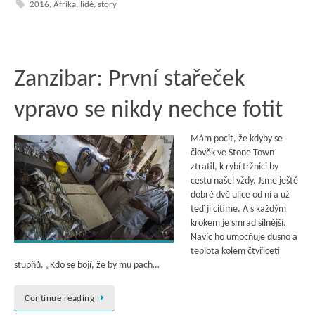
2016
,
Afrika
,
lidé
,
story
Zanzibar: První stařeček
vpravo se nikdy nechce fotit
Mám pocit, že kdyby se
člověk ve Stone Town
ztratil, k rybí tržnici by
cestu našel vždy. Jsme ještě
dobré dvě ulice od ní a už
teď ji cítíme. A s každým
krokem je smrad silnější.
Navíc ho umocňuje dusno a
teplota kolem čtyřiceti
stupňů. „Kdo se bojí, že by mu pach…
Continue reading