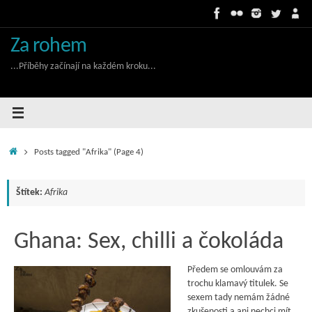
Skip
to
content
Za rohem
...Příběhy začínají na každém kroku...
Home
Posts tagged "Afrika"
(Page 4)
Štítek:
Afrika
Ghana: Sex, chilli a čokoláda
Předem se omlouvám za
trochu klamavý titulek. Se
sexem tady nemám žádné
zkušenosti a ani nechci mít.