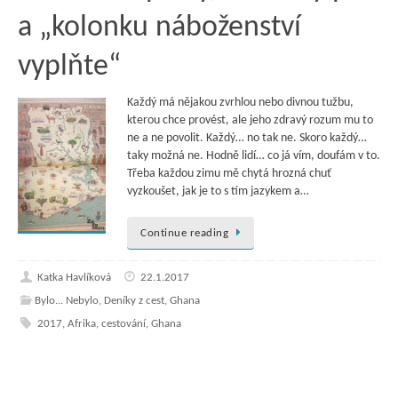
a „kolonku náboženství
vyplňte“
Každý má nějakou zvrhlou nebo divnou tužbu,
kterou chce provést, ale jeho zdravý rozum mu to
ne a ne povolit. Každý… no tak ne. Skoro každý…
taky možná ne. Hodně lidí… co já vím, doufám v to.
Třeba každou zimu mě chytá hrozná chuť
vyzkoušet, jak je to s tím jazykem a…
Continue reading
Katka Havlíková
22.1.2017
Bylo... Nebylo
,
Deníky z cest
,
Ghana
2017
,
Afrika
,
cestování
,
Ghana