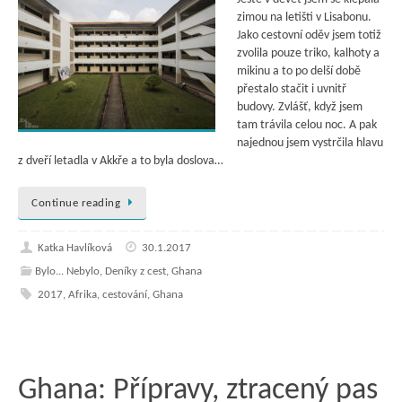
zimou na letišti v Lisabonu.
Jako cestovní oděv jsem totiž
zvolila pouze triko, kalhoty a
mikinu a to po delší době
přestalo stačit i uvnitř
budovy. Zvlášť, když jsem
tam trávila celou noc. A pak
najednou jsem vystrčila hlavu
z dveří letadla v Akkře a to byla doslova…
Continue reading
Katka Havlíková
30.1.2017
Bylo... Nebylo
,
Deníky z cest
,
Ghana
2017
,
Afrika
,
cestování
,
Ghana
Ghana: Přípravy, ztracený pas