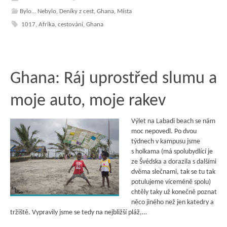
Bylo... Nebylo
,
Deníky z cest
,
Ghana
,
Místa
1017
,
Afrika
,
cestování
,
Ghana
Ghana: Ráj uprostřed slumu a
moje auto, moje rakev
Výlet na Labadi beach se nám
moc nepovedl. Po dvou
týdnech v kampusu jsme
s holkama (má spolubydlící je
ze Švédska a dorazila s dalšími
dvěma slečnami, tak se tu tak
potulujeme víceméně spolu)
chtěly taky už konečně poznat
něco jiného než jen katedry a
tržiště. Vypravily jsme se tedy na nejbližší pláž,…