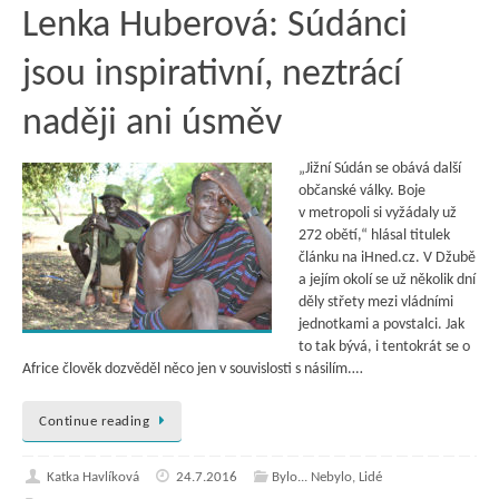
Lenka Huberová: Súdánci
jsou inspirativní, neztrácí
naději ani úsměv
„Jižní Súdán se obává další
občanské války. Boje
v metropoli si vyžádaly už
272 obětí,“ hlásal titulek
článku na iHned.cz. V Džubě
a jejím okolí se už několik dní
děly střety mezi vládními
jednotkami a povstalci. Jak
to tak bývá, i tentokrát se o
Africe člověk dozvěděl něco jen v souvislosti s násilím.…
Continue reading
Katka Havlíková
24.7.2016
Bylo... Nebylo
,
Lidé