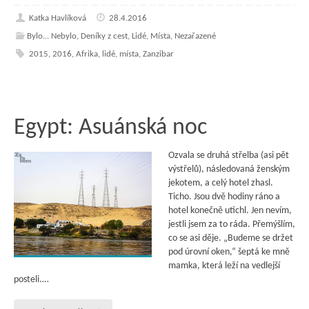
Katka Havlíková
28.4.2016
Bylo... Nebylo
,
Deníky z cest
,
Lidé
,
Místa
,
Nezařazené
2015
,
2016
,
Afrika
,
lidé
,
místa
,
Zanzibar
Egypt: Asuánská noc
Ozvala se druhá střelba (asi pět
výstřelů), následovaná ženským
jekotem, a celý hotel zhasl.
Ticho. Jsou dvě hodiny ráno a
hotel konečně utichl. Jen nevím,
jestli jsem za to ráda. Přemýšlím,
co se asi děje. „Budeme se držet
pod úrovní oken,“ šeptá ke mně
mamka, která leží na vedlejší
posteli.…