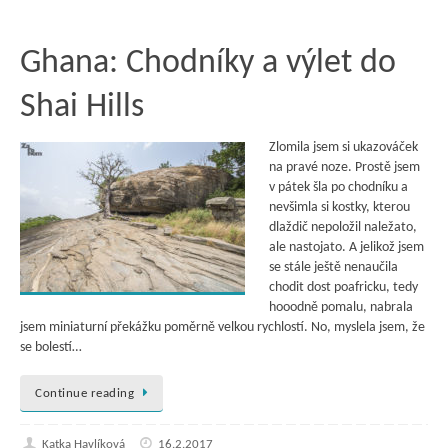
Ghana: Chodníky a výlet do
Shai Hills
Zlomila jsem si ukazováček
na pravé noze. Prostě jsem
v pátek šla po chodníku a
nevšimla si kostky, kterou
dlaždič nepoložil naležato,
ale nastojato. A jelikož jsem
se stále ještě nenaučila
chodit dost poafricku, tedy
hooodně pomalu, nabrala
jsem miniaturní překážku poměrně velkou rychlostí. No, myslela jsem, že
se bolestí…
Continue reading
Katka Havlíková
16.2.2017