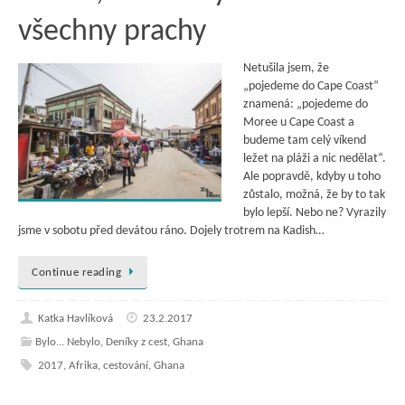
všechny prachy
Netušila jsem, že
„pojedeme do Cape Coast“
znamená: „pojedeme do
Moree u Cape Coast a
budeme tam celý víkend
ležet na pláži a nic nedělat“.
Ale popravdě, kdyby u toho
zůstalo, možná, že by to tak
bylo lepší. Nebo ne? Vyrazily
jsme v sobotu před devátou ráno. Dojely trotrem na Kadish…
Continue reading
Katka Havlíková
23.2.2017
Bylo... Nebylo
,
Deníky z cest
,
Ghana
2017
,
Afrika
,
cestování
,
Ghana