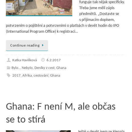
funguje tak nějak specificky.
Třeba jsme měli zápis
předmětů. „Dostavte se
s přijímacím dopisem,
potvrzením o pojištění a potvrzeními o platbách v devět hodin do IPO
(International Program Office) k registraci…
Continue reading
Katka Havlíková
6.2.2017
Bylo... Nebylo
,
Deníky z cest
,
Ghana
2017
,
Afrika
,
cestování
,
Ghana
Ghana: F není M, ale občas
se to stírá
Ještě v devět jsem se klepala