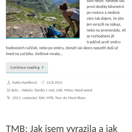
vám nelže. Nevede vás
první desítky kilometrů
po rovince a nedává
vám tak dojem, že jste
jen vyrazili na nákup,
nebo na promenádu. Ať
se rozhodnete jít
tradičně proti směru
hodinových ručiček, nebo po směru, donutí vás skoro vypustit duši už
hned na začátku. Dešťové mraky…
Continue reading
Katka Havlíková
22.8.2021
Bylo... Nebylo
,
Deníky z cest
,
Lidé
,
Místa
,
Nezařazené
2021
,
cestování
,
lidé
,
MTB
,
Tour du Mont Blanc
TMB: Jak jsem vyrazila a jak