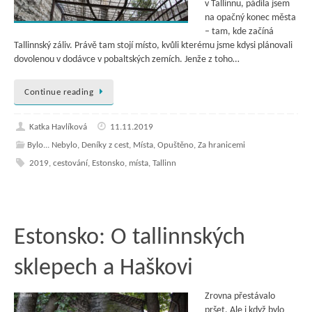
v Tallinnu, pádila jsem
na opačný konec města
– tam, kde začíná
Tallinnský záliv. Právě tam stojí místo, kvůli kterému jsme kdysi plánovali
dovolenou v dodávce v pobaltských zemích. Jenže z toho…
Continue reading
Katka Havlíková
11.11.2019
Bylo... Nebylo
,
Deníky z cest
,
Místa
,
Opuštěno
,
Za hranicemi
2019
,
cestování
,
Estonsko
,
místa
,
Tallinn
Estonsko: O tallinnských
sklepech a Haškovi
Zrovna přestávalo
pršet. Ale i když bylo