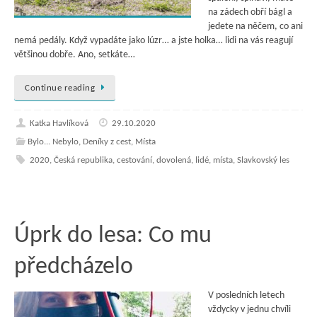
na zádech obří bágl a
jedete na něčem, co ani
nemá pedály. Když vypadáte jako lúzr… a jste holka… lidi na vás reagují
většinou dobře. Ano, setkáte…
Continue reading
Katka Havlíková
29.10.2020
Bylo... Nebylo
,
Deníky z cest
,
Místa
2020
,
Česká republika
,
cestování
,
dovolená
,
lidé
,
místa
,
Slavkovský les
Úprk do lesa: Co mu
předcházelo
V posledních letech
vždycky v jednu chvíli