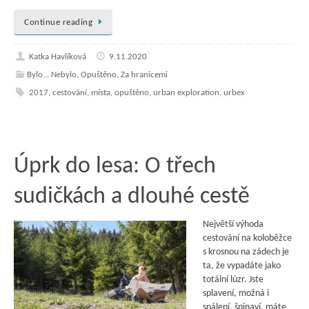
Continue reading
Katka Havlíková
9.11.2020
Bylo... Nebylo
,
Opuštěno
,
Za hranicemi
2017
,
cestování
,
místa
,
opuštěno
,
urban exploration
,
urbex
Úprk do lesa: O třech
sudičkách a dlouhé cestě
Největší výhoda
cestování na koloběžce
s krosnou na zádech je
ta, že vypadáte jako
totální lúzr. Jste
splavení, možná i
spálení, špinaví, máte