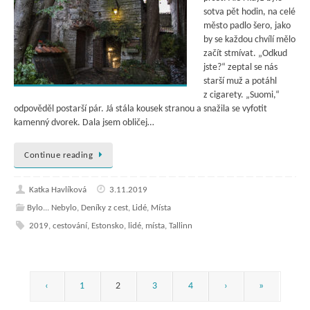
sotva pět hodin, na celé
město padlo šero, jako
by se každou chvílí mělo
začít stmívat. „Odkud
jste?“ zeptal se nás
starší muž a potáhl
z cigarety. „Suomi,“
odpověděl postarší pár. Já stála kousek stranou a snažila se vyfotit
kamenný dvorek. Dala jsem obličej…
Continue reading
Katka Havlíková
3.11.2019
Bylo... Nebylo
,
Deníky z cest
,
Lidé
,
Místa
2019
,
cestování
,
Estonsko
,
lidé
,
místa
,
Tallinn
‹
1
2
3
4
›
»