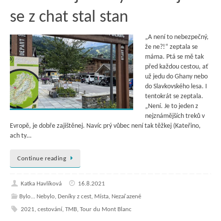
se z chat stal stan
„A není to nebezpečný,
že ne?!“ zeptala se
máma. Ptá se mě tak
před každou cestou, ať
už jedu do Ghany nebo
do Slavkovského lesa. I
tentokrát se zeptala.
„Není. Je to jeden z
nejznámějších treků v
Evropě, je dobře zajištěnej. Navíc prý vůbec není tak těžkej (Kateřino,
ach ty…
Continue reading
Katka Havlíková
16.8.2021
Bylo... Nebylo
,
Deníky z cest
,
Místa
,
Nezařazené
2021
,
cestování
,
TMB
,
Tour du Mont Blanc