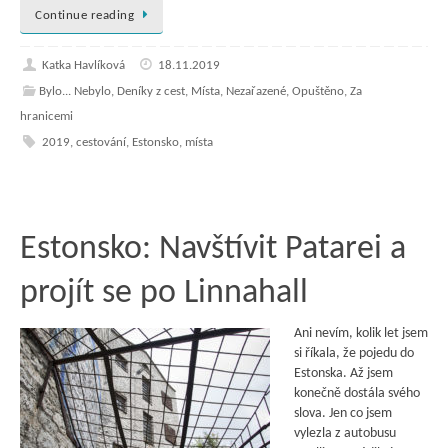
Continue reading
Katka Havlíková
18.11.2019
Bylo... Nebylo
,
Deníky z cest
,
Místa
,
Nezařazené
,
Opuštěno
,
Za
hranicemi
2019
,
cestování
,
Estonsko
,
místa
Estonsko: Navštívit Patarei a
projít se po Linnahall
Ani nevím, kolik let jsem
si říkala, že pojedu do
Estonska. Až jsem
konečně dostála svého
slova. Jen co jsem
vylezla z autobusu