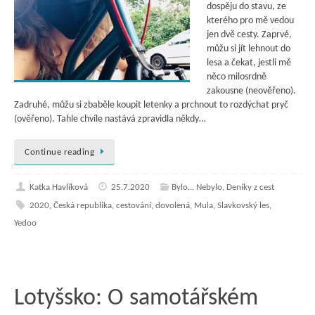
dospěju do stavu, ze
kterého pro mě vedou
jen dvě cesty. Zaprvé,
můžu si jít lehnout do
lesa a čekat, jestli mě
něco milosrdně
zakousne (neověřeno).
Zadruhé, můžu si zbaběle koupit letenky a prchnout to rozdýchat pryč
(ověřeno). Tahle chvíle nastává zpravidla někdy…
Continue reading
Katka Havlíková
25.7.2020
Bylo... Nebylo
,
Deníky z cest
2020
,
Česká republika
,
cestování
,
dovolená
,
Mula
,
Slavkovský les
,
Yedoo
Lotyšsko: O samotářském