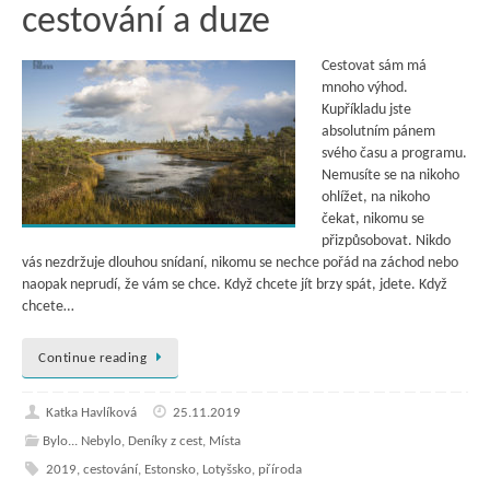
cestování a duze
Cestovat sám má
mnoho výhod.
Kupříkladu jste
absolutním pánem
svého času a programu.
Nemusíte se na nikoho
ohlížet, na nikoho
čekat, nikomu se
přizpůsobovat. Nikdo
vás nezdržuje dlouhou snídaní, nikomu se nechce pořád na záchod nebo
naopak neprudí, že vám se chce. Když chcete jít brzy spát, jdete. Když
chcete…
Continue reading
Katka Havlíková
25.11.2019
Bylo... Nebylo
,
Deníky z cest
,
Místa
2019
,
cestování
,
Estonsko
,
Lotyšsko
,
příroda