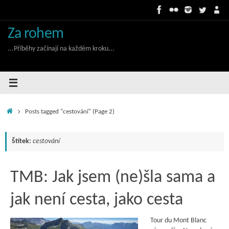
Skip
to
content
Za rohem
...Příběhy začínají na každém kroku...
Home
Posts tagged "cestování"
(Page 2)
Štítek:
cestování
TMB: Jak jsem (ne)šla sama a
jak není cesta, jako cesta
Tour du Mont Blanc