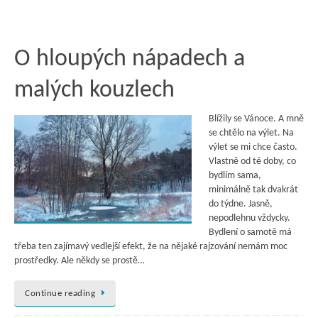
O hloupých nápadech a
malých kouzlech
Blížily se Vánoce. A mně
se chtělo na výlet. Na
výlet se mi chce často.
Vlastně od té doby, co
bydlím sama,
minimálně tak dvakrát
do týdne. Jasně,
nepodlehnu vždycky.
Bydlení o samotě má
třeba ten zajímavý vedlejší efekt, že na nějaké rajzování nemám moc
prostředky. Ale někdy se prostě…
Continue reading