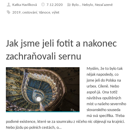
Katka Havlíková
7.12.2020
Bylo... Nebylo
,
Nezařazené
2019
,
cestování
,
Vánoce
,
výlet
Jak jsme jeli fotit a nakonec
zachraňovali sernu
Myslím, že to bylo tak
nějak naposledy, co
jsme jeli do Polska na
urbex. Cíleně. Nebo
aspoň já. Ona totiž
návštěva opuštěných
míst u našeho severního
slovanského souseda
má svá specifika. Třeba
podivné existence, které se za soumraku z ničeho nic objevují na krajnici.
Nebo jízdu po polních cestách, o…